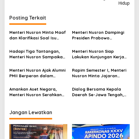
Hidup
g
a
Posting Terkait
s
i
Menteri Nusron Minta Maaf
Menteri Nusron Dampingi
p
dan Klarifikasi Soal Isu
Presiden Prabowo
Kepemilikan Tanah oleh
Resmikan 80.000 Koperasi
o
Negara
Desa Merah Putih
Hadapi Tiga Tantangan,
Menteri Nusron Siap
s
Menteri Nusron Sampaikan
Lakukan Kunjungan Kerja
Soal Penguatan Sistem dan
ke Sulawesi Utara untuk
SDM di Hadapan Jajaran
Perkuat Kolaborasi Lintas
Menteri Nusron Ajak Alumni
Rapim Semester I, Menteri
Kanwil BPN Provinsi Sulut
Sektor
PMII Berperan dalam
Nusron Minta Jajaran
Mewujudkan Keadilan,
Evaluasi Tunggakan dan
Pemerataan, dan
Layanan Elektronik
Amankan Aset Negara,
Dialog Bersama Kepala
Kesinambungan Ekonomi
Menteri Nusron Serahkan
Daerah Se-Jawa Tengah,
Ratusan Sertipikat Tanah
Menteri Nusron Paparkan
Aset Pemda Se-Jawa
Peran Pemda dalam
Tengah
Mendukung Paradigma
Jangan Lewatkan
Administrasi Pertanahan
Modern