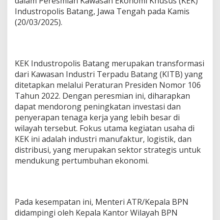
dalam Peresmian Kawasan Ekonomi Khusus (KEK)
o
Industropolis Batang, Jawa Tengah pada Kamis
w
o
(20/03/2025).
R
e
s
m
KEK Industropolis Batang merupakan transformasi
i
k
dari Kawasan Industri Terpadu Batang (KITB) yang
a
ditetapkan melalui Peraturan Presiden Nomor 106
n
Tahun 2022. Dengan peresmian ini, diharapkan
K
dapat mendorong peningkatan investasi dan
a
penyerapan tenaga kerja yang lebih besar di
w
a
wilayah tersebut. Fokus utama kegiatan usaha di
s
KEK ini adalah industri manufaktur, logistik, dan
a
distribusi, yang merupakan sektor strategis untuk
n
mendukung pertumbuhan ekonomi.
E
k
o
n
o
Pada kesempatan ini, Menteri ATR/Kepala BPN
m
didampingi oleh Kepala Kantor Wilayah BPN
i