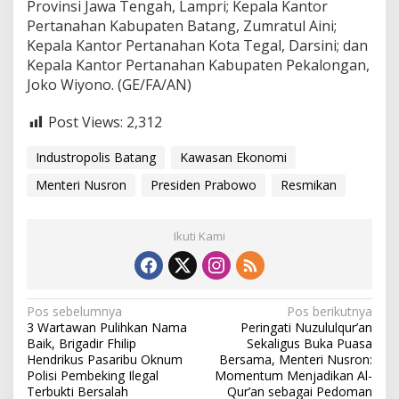
Provinsi Jawa Tengah, Lampri; Kepala Kantor
K
h
Pertanahan Kabupaten Batang, Zumratul Aini;
u
Kepala Kantor Pertanahan Kota Tegal, Darsini; dan
s
Kepala Kantor Pertanahan Kabupaten Pekalongan,
u
Joko Wiyono. (GE/FA/AN)
s
I
n
Post Views:
2,312
d
u
Industropolis Batang
Kawasan Ekonomi
s
t
Menteri Nusron
Presiden Prabowo
Resmikan
r
o
p
Ikuti Kami
o
l
i
s
N
B
Pos sebelumnya
Pos berikutnya
a
3 Wartawan Pulihkan Nama
Peringati Nuzululqur’an
a
t
Baik, Brigadir Fhilip
Sekaligus Buka Puasa
a
v
Hendrikus Pasaribu Oknum
Bersama, Menteri Nusron:
n
Polisi Pembeking Ilegal
Momentum Menjadikan Al-
i
g
Terbukti Bersalah
Qur’an sebagai Pedoman