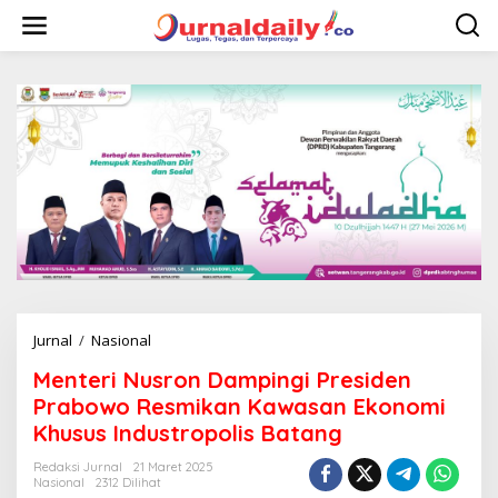
L
e
w
a
t
i
k
e
k
o
n
t
e
n
Jurnal
/
Nasional
M
e
Menteri Nusron Dampingi Presiden
n
t
Prabowo Resmikan Kawasan Ekonomi
e
Khusus Industropolis Batang
r
i
Redaksi Jurnal
21 Maret 2025
N
Nasional
2312 Dilihat