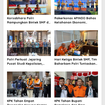
Korsabhara Polri
Rakerkonas APINDO Bahas
Rampungkan Bintek SMP di
Ketahanan Ekonomi
Pertamina Jabar, Nilai
Nasional, IMO Indonesia
Pengamanan Capai 88,44
Soroti Pentingnya
Persen
Kolaborasi Lintas Sektor
Polri Perkuat Jejaring
Hari Ketiga Bintek SMP, Tim
Pusat Studi Kepolisian,
Baharkam Polri Tuntaskan
Dorong Riset Jadi Dasar
Pemeriksaan Pola
Kebijakan dan Inovasi
Pengamanan Pertamina
Patra Niaga Jabar
KPK Tahan Empat
KPK Tahan Bupati
Tersangka Korupsi Komisi
Pemalang dan Tiga