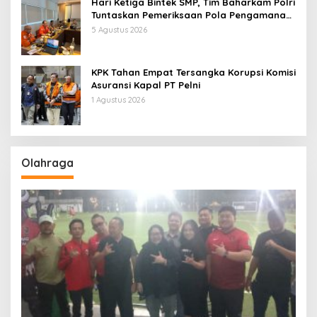
Hari Ketiga Bintek SMP, Tim Baharkam Polri
Tuntaskan Pemeriksaan Pola Pengamanan
Pertamina Patra Niaga Jabar
5 Agustus 2026
KPK Tahan Empat Tersangka Korupsi Komisi
Asuransi Kapal PT Pelni
1 Agustus 2026
Olahraga