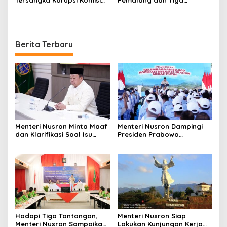
Asuransi Kapal PT Pelni
Tersangka dalam Kasus
Dugaan Pemerasan
Berita Terbaru
Menteri Nusron Minta Maaf
Menteri Nusron Dampingi
dan Klarifikasi Soal Isu
Presiden Prabowo
Kepemilikan Tanah oleh
Resmikan 80.000 Koperasi
Negara
Desa Merah Putih
Hadapi Tiga Tantangan,
Menteri Nusron Siap
Menteri Nusron Sampaikan
Lakukan Kunjungan Kerja