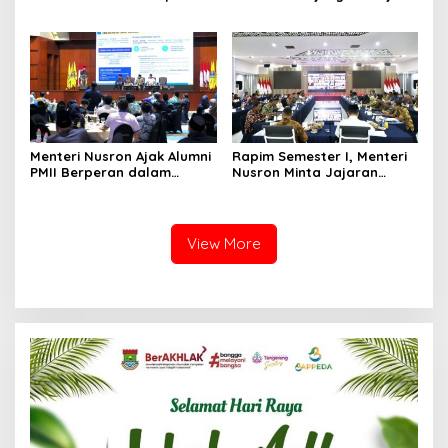
Soal Penguatan Sistem dan
ke Sulawesi Utara untuk
SDM di Hadapan Jajaran
Perkuat Kolaborasi Lintas
Kanwil BPN Provinsi Sulut
Sektor
Menteri Nusron Ajak Alumni
Rapim Semester I, Menteri
PMII Berperan dalam
Nusron Minta Jajaran
Mewujudkan Keadilan,
Evaluasi Tunggakan dan
Pemerataan, dan
Layanan Elektronik
Kesinambungan Ekonomi
View More