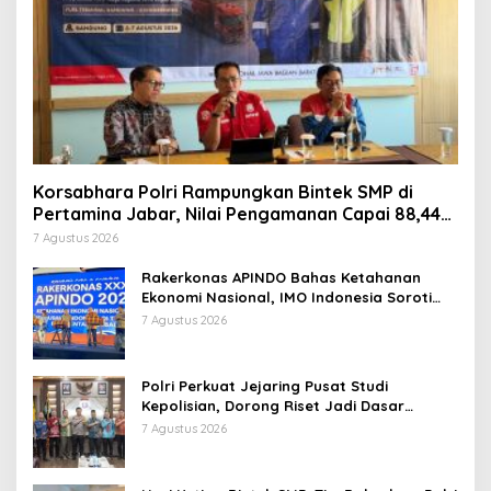
Korsabhara Polri Rampungkan Bintek SMP di
Pertamina Jabar, Nilai Pengamanan Capai 88,44
Persen
7 Agustus 2026
Rakerkonas APINDO Bahas Ketahanan
Ekonomi Nasional, IMO Indonesia Soroti
Pentingnya Kolaborasi Lintas Sektor
7 Agustus 2026
Polri Perkuat Jejaring Pusat Studi
Kepolisian, Dorong Riset Jadi Dasar
Kebijakan dan Inovasi
7 Agustus 2026