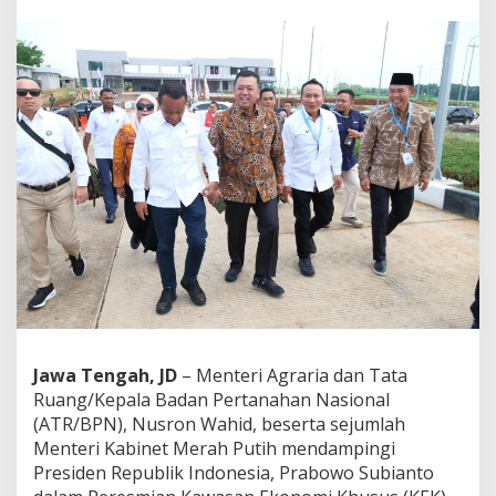
u
s
r
o
n
D
a
m
p
i
n
g
i
P
r
e
s
i
d
Jawa Tengah, JD
– Menteri Agraria dan Tata
e
Ruang/Kepala Badan Pertanahan Nasional
n
P
(ATR/BPN), Nusron Wahid, beserta sejumlah
r
Menteri Kabinet Merah Putih mendampingi
a
Presiden Republik Indonesia, Prabowo Subianto
b