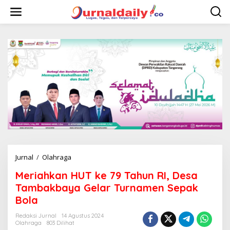
L
e
w
a
t
i
k
e
k
o
n
t
e
n
Jurnal
/
Olahraga
M
e
Meriahkan HUT ke 79 Tahun RI, Desa
r
i
Tambakbaya Gelar Turnamen Sepak
a
Bola
h
k
Redaksi Jurnal
14 Agustus 2024
a
Olahraga
803 Dilihat