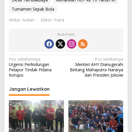
Turnamen Sepak Bola
Writer: Ardian
Editor: Putra
Ikuti Kami
N
Pos sebelumnya
Pos berikutnya
Urgensi Perlindungan
Menteri AHY Dianugerahi
a
Pelapor Tindak Pidana
Bintang Mahaputra Nararya
v
Korupsi
dari Presiden Jokowi
i
Jangan Lewatkan
g
a
s
i
p