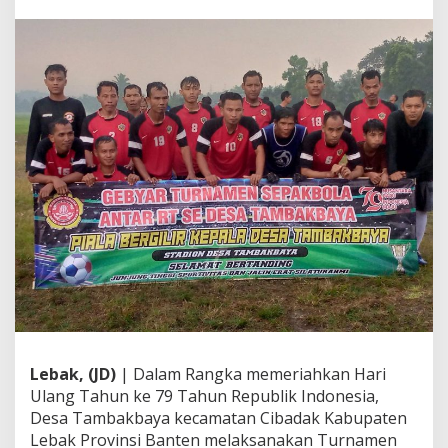
n
H
U
T
k
e
7
9
T
a
h
u
n
R
I
,
D
e
s
a
T
Lebak, (JD)
| Dalam Rangka memeriahkan Hari
a
Ulang Tahun ke 79 Tahun Republik Indonesia,
m
b
Desa Tambakbaya kecamatan Cibadak Kabupaten
a
Lebak Provinsi Banten melaksanakan Turnamen