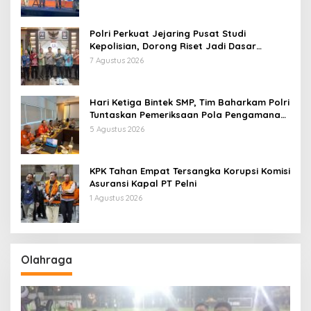
Polri Perkuat Jejaring Pusat Studi
Kepolisian, Dorong Riset Jadi Dasar
Kebijakan dan Inovasi
7 Agustus 2026
Hari Ketiga Bintek SMP, Tim Baharkam Polri
Tuntaskan Pemeriksaan Pola Pengamanan
Pertamina Patra Niaga Jabar
5 Agustus 2026
KPK Tahan Empat Tersangka Korupsi Komisi
Asuransi Kapal PT Pelni
1 Agustus 2026
Olahraga