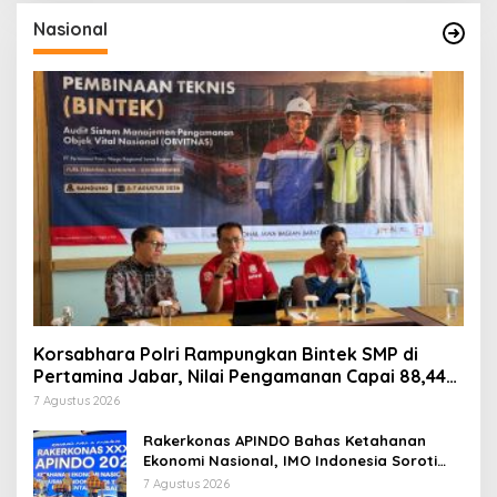
Nasional
Korsabhara Polri Rampungkan Bintek SMP di
Pertamina Jabar, Nilai Pengamanan Capai 88,44
Persen
7 Agustus 2026
Rakerkonas APINDO Bahas Ketahanan
Ekonomi Nasional, IMO Indonesia Soroti
Pentingnya Kolaborasi Lintas Sektor
7 Agustus 2026