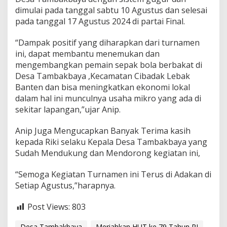
l
dimulai pada tanggal sabtu 10 Agustus dan selesai
a
pada tanggal 17 Agustus 2024 di partai Final.
“Dampak positif yang diharapkan dari turnamen
ini, dapat membantu menemukan dan
mengembangkan pemain sepak bola berbakat di
Desa Tambakbaya ,Kecamatan Cibadak Lebak
Banten dan bisa meningkatkan ekonomi lokal
dalam hal ini munculnya usaha mikro yang ada di
sekitar lapangan,”ujar Anip.
Anip Juga Mengucapkan Banyak Terima kasih
kepada Riki selaku Kepala Desa Tambakbaya yang
Sudah Mendukung dan Mendorong kegiatan ini,
“Semoga Kegiatan Turnamen ini Terus di Adakan di
Setiap Agustus,”harapnya.
Post Views:
803
Desa Tambakbaya
Meriahkan HUT ke 79 Tahun RI