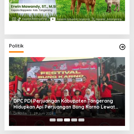
Politik
DPC PDI Perjuangan Kabupaten Tangerang
S
g
Hidupkan Api Perjuangan Bung Karno Lewat
K
Festival Bulan Bung Karno
B
Di Politik
|
29 Juni 2026
Di 