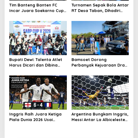
o
Tim Banteng Banten FC
Turnamen Sepak Bola Antar
s
Incar Juara Soekarno Cup
RT Desa Taban, Dihadiri
2026
oleh Artis OVJ Azis Gagap,
RT 001 Raih Kemenangan
Bupati Dewi: Talenta Atlet
Bamsoet Dorong
Harus Dicari dan Dibina
Perbanyak Kejuaraan Drag
Sejak Dini
Race, Java Drag Record
Series 2026 Jadi Ajang
Pembinaan Talenta Muda
Inggris Raih Juara Ketiga
Argentina Bungkam Inggris,
Piala Dunia 2026 Usai
Messi Antar La Albiceleste
Taklukkan Prancis 6-4
ke Final Piala Dunia 2026