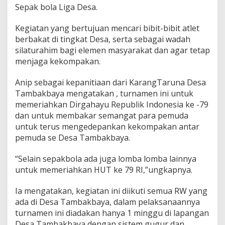
k
Sepak bola Liga Desa.
b
a
Kegiatan yang bertujuan mencari bibit-bibit atlet
y
a
berbakat di tingkat Desa, serta sebagai wadah
G
silaturahim bagi elemen masyarakat dan agar tetap
e
menjaga kekompakan.
l
a
Anip sebagai kepanitiaan dari KarangTaruna Desa
r
T
Tambakbaya mengatakan , turnamen ini untuk
u
memeriahkan Dirgahayu Republik Indonesia ke -79
r
dan untuk membakar semangat para pemuda
n
untuk terus mengedepankan kekompakan antar
a
pemuda se Desa Tambakbaya.
m
e
n
“Selain sepakbola ada juga lomba lomba lainnya
S
untuk memeriahkan HUT ke 79 RI,”ungkapnya.
e
p
Ia mengatakan, kegiatan ini diikuti semua RW yang
a
k
ada di Desa Tambakbaya, dalam pelaksanaannya
B
turnamen ini diadakan hanya 1 minggu di lapangan
o
Desa Tambakbaya dengan sistem gugur dan