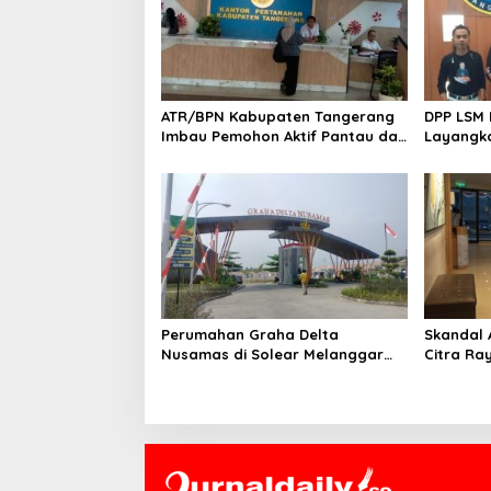
s
i
p
o
ATR/BPN Kabupaten Tangerang
DPP LSM 
s
Imbau Pemohon Aktif Pantau dan
Layangka
Laporkan Berkas Mandek
untuk M
BNK
Perumahan Graha Delta
Skandal
Nusamas di Solear Melanggar
Citra Ra
Aturan, Diduga Belum Memiliki
Peran Pe
PSU