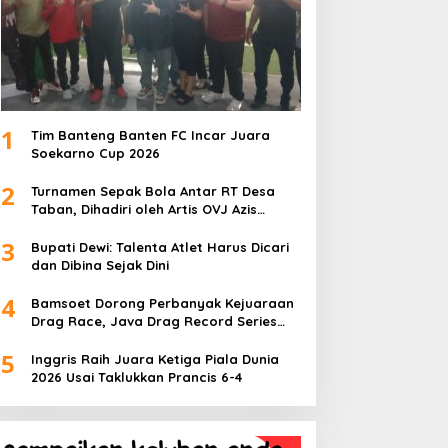
1
Tim Banteng Banten FC Incar Juara
Soekarno Cup 2026
2
Turnamen Sepak Bola Antar RT Desa
Taban, Dihadiri oleh Artis OVJ Azis
Gagap, RT 001 Raih Kemenangan
3
Bupati Dewi: Talenta Atlet Harus Dicari
dan Dibina Sejak Dini
4
Bamsoet Dorong Perbanyak Kejuaraan
Drag Race, Java Drag Record Series
2026 Jadi Ajang Pembinaan Talenta
5
Muda
Inggris Raih Juara Ketiga Piala Dunia
2026 Usai Taklukkan Prancis 6-4