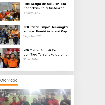
Hari Ketiga Bintek SMP, Tim
Baharkam Polri Tuntaskan
Pemeriksaan Pola
5 Agustus 2026
Pengamanan Pertamina
Patra Niaga Jabar
KPK Tahan Empat Tersangka
Korupsi Komisi Asuransi Kapal
PT Pelni
1 Agustus 2026
KPK Tahan Bupati Pemalang
dan Tiga Tersangka dalam
Kasus Dugaan Pemerasan
30 Juli 2026
Olahraga