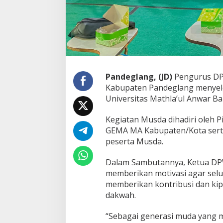
e
n
P
a
n
d
e
g
Pandeglang, (JD)
Pengurus DP
l
Kabupaten Pandeglang menyel
a
n
Universitas Mathla’ul Anwar B
g
B
Kegiatan Musda dihadiri oleh
e
GEMA MA Kabupaten/Kota sert
r
peserta Musda.
j
a
l
Dalam Sambutannya, Ketua DPW
a
memberikan motivasi agar sel
n
memberikan kontribusi dan kipr
D
dakwah.
e
n
g
“Sebagai generasi muda yang m
a