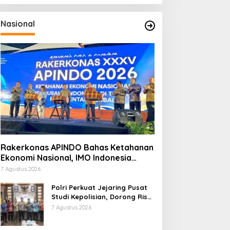
Nasional
Rakerkonas APINDO Bahas Ketahanan
Ekonomi Nasional, IMO Indonesia
Soroti Pentingnya Kolaborasi Lintas
7 Agustus 2026
Sektor
Polri Perkuat Jejaring Pusat
Studi Kepolisian, Dorong Riset
Jadi Dasar Kebijakan dan
7 Agustus 2026
Inovasi