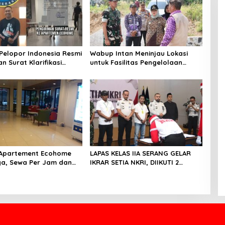
Pelopor Indonesia Resmi
Wabup Intan Meninjau Lokasi
n Surat Klarifikasi
untuk Fasilitas Pengelolaan
anagement Ecohome dan
Sampah di Tigaraksa
 Apartement Ecohome
LAPAS KELAS IIA SERANG GELAR
ya, Sewa Per Jam dan
IKRAR SETIA NKRI, DIIKUTI 2
gawai Staf BNK
WARGA BINAAN KASUS TERORISME