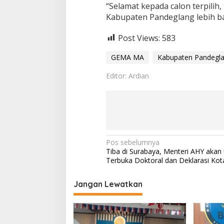
“Selamat kepada calon terpil
Kabupaten Pandeglang lebih bai
Post Views:
583
GEMA MA
Kabupaten Pandegl
Editor: Ardian
N
Pos sebelumnya
Tiba di Surabaya, Menteri AHY akan 
a
Terbuka Doktoral dan Deklarasi Ko
v
i
Jangan Lewatkan
g
a