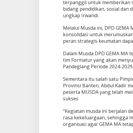
terpanggil untuk memberikan 
n
bidang pendidikan, sosial dan
S
ungkap Irwandi.
u
k
s
Melalui Musda ini, DPD GEMA 
e
konsolidasi untuk merumuskan
s
peran strategis keumatan dapat
Dalam Musda DPD GEMA MA terse
tim Formatur yang akan men
Pandeglang Periode 2024-2029
Sementara itu salah satu Pim
Provinsi Banten, Abdul Kadir 
peserta MUSDA yang telah mel
sukses
“Kegiatan musda ini berjalan 
rasa kekeluargaan, sehingga m
organisasi agar GEMA MA tetap