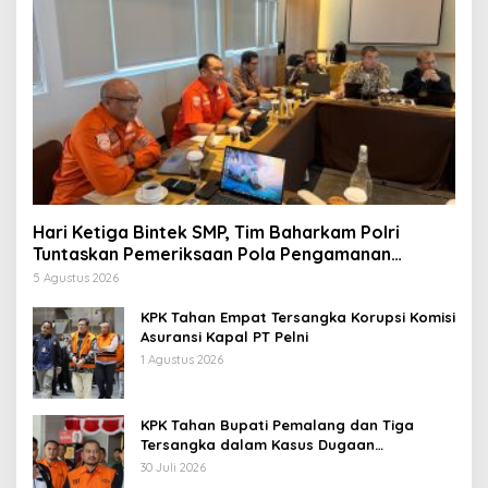
Hari Ketiga Bintek SMP, Tim Baharkam Polri
Tuntaskan Pemeriksaan Pola Pengamanan
Pertamina Patra Niaga Jabar
5 Agustus 2026
KPK Tahan Empat Tersangka Korupsi Komisi
Asuransi Kapal PT Pelni
1 Agustus 2026
KPK Tahan Bupati Pemalang dan Tiga
Tersangka dalam Kasus Dugaan
Pemerasan
30 Juli 2026