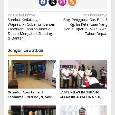
o
n
d
N
Pos sebelumnya
Pos berikutnya
u
Sambut Kedatangan
Bagi Pengguna Gas Elpiji 3
s
a
Wapres, Pj Gubernur Banten
Kg, Ini Ketentuan Yang
i
v
Laporkan Capaian Kinerja
Harus Dipatuhi Mulai Awal
f
Dalam Mengatasi Stunting
Tahun Depan
i
di Banten
g
Jangan Lewatkan
a
s
i
p
o
s
Skandal Apartement
LAPAS KELAS IIA SERANG
Ecohome Citra Raya, Sewa
GELAR IKRAR SETIA NKRI,
Per Jam dan Peran
DIIKUTI 2 WARGA BINAAN
Pegawai Staf BNK
KASUS TERORISME