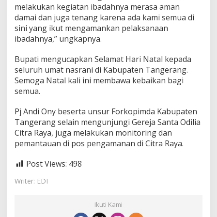
a
melakukan kegiatan ibadahnya merasa aman
b
damai dan juga tenang karena ada kami semua di
u
sini yang ikut mengamankan pelaksanaan
p
a
ibadahnya,” ungkapnya.
t
e
Bupati mengucapkan Selamat Hari Natal kepada
n
seluruh umat nasrani di Kabupaten Tangerang.
T
Semoga Natal kali ini membawa kebaikan bagi
a
n
semua.
g
e
Pj Andi Ony beserta unsur Forkopimda Kabupaten
r
Tangerang selain mengunjungi Gereja Santa Odilia
a
Citra Raya, juga melakukan monitoring dan
n
g
pemantauan di pos pengamanan di Citra Raya.
A
m
Post Views:
498
a
n
Writer: EDI
d
a
n
Ikuti Kami
K