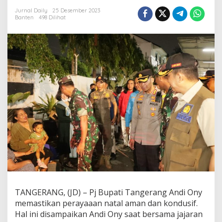
l
a
Jurnal Daily
25 Desember 2023
Banten
498 Dilihat
m
N
a
t
a
l
,
P
j
B
u
p
a
t
i
T
a
n
g
e
TANGERANG, (JD) – Pj Bupati Tangerang Andi Ony
r
memastikan perayaaan natal aman dan kondusif.
a
Hal ini disampaikan Andi Ony saat bersama jajaran
n