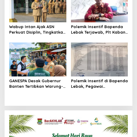
Wabup Intan Ajak ASN
Polemik Insentif Bapenda
Perkuat Disiplin, Tingkatkan
Lebak Terjawab, Plt Kaban:
Kinerja dan Siaga Hadapi
Pembagian Berdasarkan
Musim Kemarau
KPI dan SK Bupati
GANESPA Desak Gubernur
Polemik Insentif di Bapenda
Banten Tertibkan Warung-
Lebak, Pegawai
Warung Liar di Bantaran
Pertanyakan Keadilan
Setu Ciledug Pamulang
Pembagian