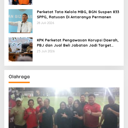
Perketat Tata Kelola MBG, BGN Suspen 833
SPPG, Ratusan Di Antaranya Permanen
28 Juli 2026
KPK Perketat Pengawasan Korupsi Daerah,
PBJ dan Jual Beli Jabatan Jadi Target
Utama
25 Juli 2026
Olahraga