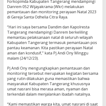
g
Forkopimda Kabupaten Tangerang mendampingi
P
Danrem 052 Wijayakrama (Wkr) melakukan
a
pemantauan dan monitoring perayaan Natal 2023
s
di Gereja Santa Odhelia Citra Raya.
t
i
k
“Hari ini saya bersama Dandim dan Kapolresta
a
Tangerang mendampingi Danrem berkeliling
n
memantau pelaksanaan natal di seluruh wilayah
P
Kabupaten Tangerang termasuk pemantauan pos
e
pantau keamanan. Kita pastikan perayaan Natal
r
a
aman dan kondusif,” kata Pj Andi Ony Minggu
y
malam (24/12/23).
a
a
Pj Andi Ony mengungkapkan pemantauan dan
n
monitoring tersebut merupakan kegiatan bersama
N
a
yang rutin dilakukan guna memastikan bahwa
t
masyarakat Kabupaten Tangerang khususnya
a
umat nasrani bisa merasa aman, nyaman dan
l
terkendali dalam menjalankan ibadah natalnya.
d
i
K
“Kami memastikan warga kita, umat nasrani di saat