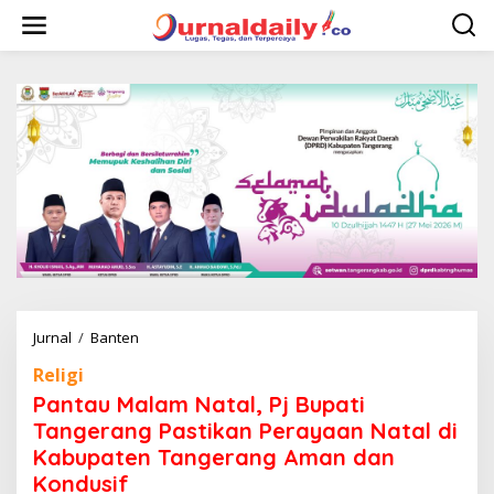
L
e
w
a
t
i
k
e
k
o
n
t
e
n
Jurnal
/
Banten
P
a
Religi
n
t
Pantau Malam Natal, Pj Bupati
a
Tangerang Pastikan Perayaan Natal di
u
Kabupaten Tangerang Aman dan
M
a
Kondusif