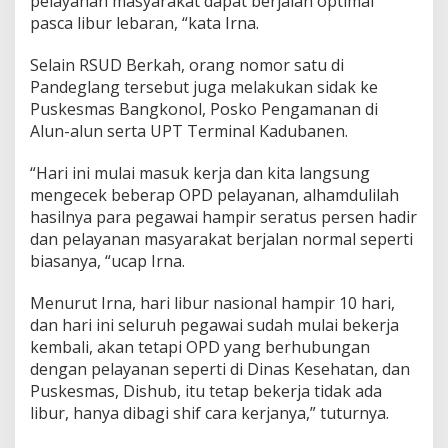
pelayanan masyarakat dapat berjalan optimal
a
pasca libur lebaran, “kata Irna.
s
c
a
Selain RSUD Berkah, orang nomor satu di
L
Pandeglang tersebut juga melakukan sidak ke
i
Puskesmas Bangkonol, Posko Pengamanan di
b
Alun-alun serta UPT Terminal Kadubanen.
u
r
I
“Hari ini mulai masuk kerja dan kita langsung
d
mengecek beberap OPD pelayanan, alhamdulilah
u
hasilnya para pegawai hampir seratus persen hadir
l
dan pelayanan masyarakat berjalan normal seperti
F
i
biasanya, “ucap Irna.
t
r
Menurut Irna, hari libur nasional hampir 10 hari,
i
dan hari ini seluruh pegawai sudah mulai bekerja
,
kembali, akan tetapi OPD yang berhubungan
B
u
dengan pelayanan seperti di Dinas Kesehatan, dan
p
Puskesmas, Dishub, itu tetap bekerja tidak ada
a
libur, hanya dibagi shif cara kerjanya,” tuturnya.
t
i