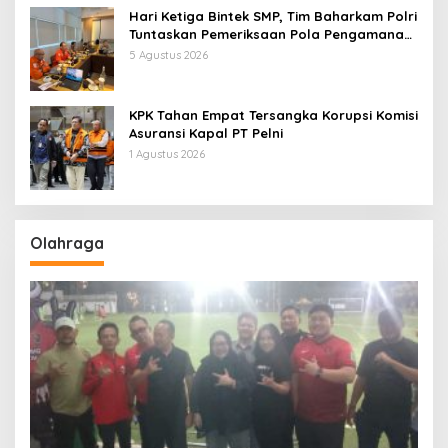
Hari Ketiga Bintek SMP, Tim Baharkam Polri
Tuntaskan Pemeriksaan Pola Pengamanan
Pertamina Patra Niaga Jabar
5 Agustus 2026
KPK Tahan Empat Tersangka Korupsi Komisi
Asuransi Kapal PT Pelni
1 Agustus 2026
Olahraga