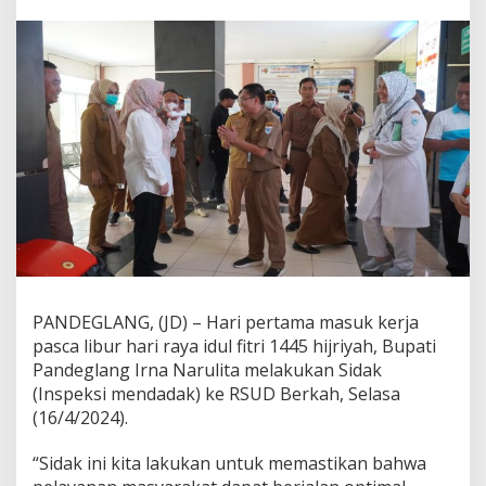
P
e
l
a
y
a
n
a
n
B
e
r
j
a
l
a
n
PANDEGLANG, (JD) – Hari pertama masuk kerja
O
pasca libur hari raya idul fitri 1445 hijriyah, Bupati
p
Pandeglang Irna Narulita melakukan Sidak
t
(Inspeksi mendadak) ke RSUD Berkah, Selasa
i
m
(16/4/2024).
a
l
“Sidak ini kita lakukan untuk memastikan bahwa
P