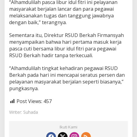
“Alhamdulilah pasca libur idul fitri ini pelayanan
I
r
masyarakat berjalan lancar dan para pegawai
n
melaksanakan tugas dan tanggung jawabnya
a
dengan baik,” terangnya.
S
i
Sementara itu, Direktur RSUD Berkah Firmansyah
d
a
menyampaikan bahwa hari pertama masuk kerja
k
pasca cuti bersama libur idul fitri para pegawai
R
RSUD Berkah hadir tanpa terkecuali.
S
U
“Alhamdulilah tingkat kehadiran pegawai RSUD
D
B
Berkah pada hari ini mencapai seratus persen dan
e
pelayanan masyarakat berjalan seperti biasanya,”
r
pungkasnya.
k
a
Post Views:
457
h
Writer: Suhada
Ikuti Kami