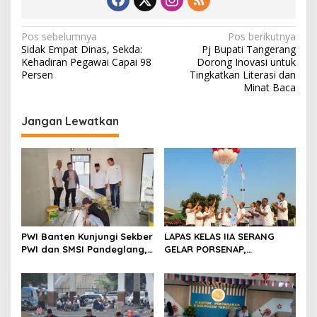
N
Pos sebelumnya
Pos berikutnya
Sidak Empat Dinas, Sekda:
Pj Bupati Tangerang
a
Kehadiran Pegawai Capai 98
Dorong Inovasi untuk
v
Persen
Tingkatkan Literasi dan
Minat Baca
i
g
Jangan Lewatkan
a
s
i
p
o
s
PWI Banten Kunjungi Sekber
LAPAS KELAS IIA SERANG
PWI dan SMSI Pandeglang,
GELAR PORSENAP,
Momentum Percepat
WUJUDKAN SPORTIFITAS
Konferensi Organisasi
DAN KEBERSAMAAN