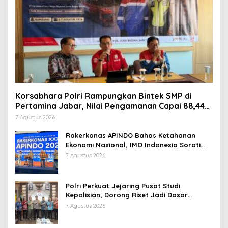
Korsabhara Polri Rampungkan Bintek SMP di
Pertamina Jabar, Nilai Pengamanan Capai 88,44
Persen
7 Agustus 2026
Rakerkonas APINDO Bahas Ketahanan
Ekonomi Nasional, IMO Indonesia Soroti
Pentingnya Kolaborasi Lintas Sektor
7 Agustus 2026
Polri Perkuat Jejaring Pusat Studi
Kepolisian, Dorong Riset Jadi Dasar
Kebijakan dan Inovasi
7 Agustus 2026