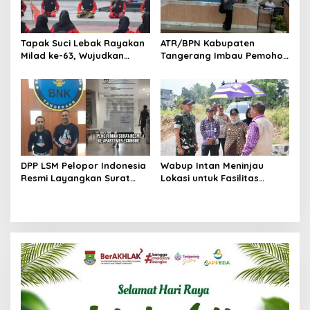
Tapak Suci Lebak Rayakan
ATR/BPN Kabupaten
Milad ke-63, Wujudkan
Tangerang Imbau Pemohon
Pendekar Berkarakter
Aktif Pantau dan Laporkan
Menuju Kancah Dunia
Berkas Mandek
DPP LSM Pelopor Indonesia
Wabup Intan Meninjau
Resmi Layangkan Surat
Lokasi untuk Fasilitas
Klarifikasi untuk
Pengelolaan Sampah di
Management Ecohome dan
Tigaraksa
BNK