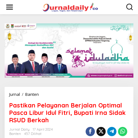
L
e
w
a
t
i
k
e
k
o
n
t
e
n
Jurnal
/
Banten
P
a
Pastikan Pelayanan Berjalan Optimal
s
t
Pasca Libur Idul Fitri, Bupati Irna Sidak
i
RSUD Berkah
k
a
Jurnal Daily
17 April 2024
n
Banten
457 Dilihat