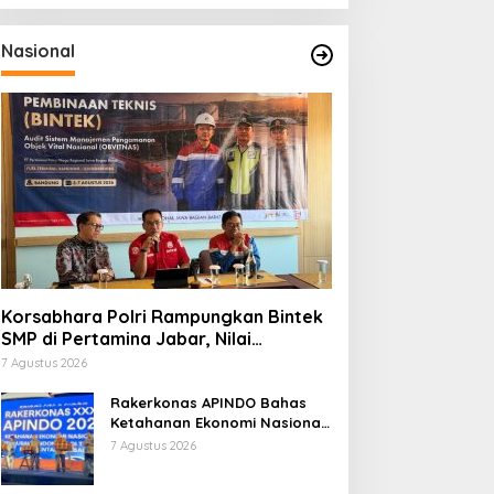
Nasional
Korsabhara Polri Rampungkan Bintek
SMP di Pertamina Jabar, Nilai
Pengamanan Capai 88,44 Persen
7 Agustus 2026
Rakerkonas APINDO Bahas
Ketahanan Ekonomi Nasional,
IMO Indonesia Soroti
7 Agustus 2026
Pentingnya Kolaborasi Lintas
Sektor