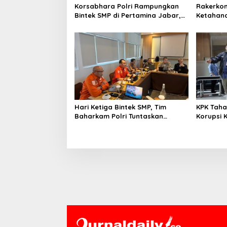
s
Korsabhara Polri Rampungkan
Rakerko
Bintek SMP di Pertamina Jabar,
Ketahana
Nilai Pengamanan Capai 88,44
IMO Indo
Persen
Kolabora
Hari Ketiga Bintek SMP, Tim
KPK Taha
Baharkam Polri Tuntaskan
Korupsi 
Pemeriksaan Pola Pengamanan
Pelni
Pertamina Patra Niaga Jabar