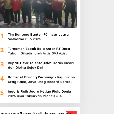
1
Tim Banteng Banten FC Incar Juara
Soekarno Cup 2026
2
Turnamen Sepak Bola Antar RT Desa
Taban, Dihadiri oleh Artis OVJ Azis
Gagap, RT 001 Raih Kemenangan
3
Bupati Dewi: Talenta Atlet Harus Dicari
dan Dibina Sejak Dini
4
Bamsoet Dorong Perbanyak Kejuaraan
Drag Race, Java Drag Record Series
2026 Jadi Ajang Pembinaan Talenta
5
Muda
Inggris Raih Juara Ketiga Piala Dunia
2026 Usai Taklukkan Prancis 6-4