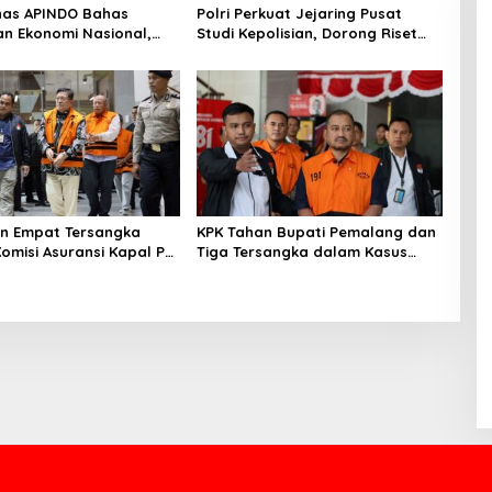
nas APINDO Bahas
Polri Perkuat Jejaring Pusat
n Ekonomi Nasional,
Studi Kepolisian, Dorong Riset
nesia Soroti Pentingnya
Jadi Dasar Kebijakan dan Inovasi
si Lintas Sektor
n Empat Tersangka
KPK Tahan Bupati Pemalang dan
Komisi Asuransi Kapal PT
Tiga Tersangka dalam Kasus
Dugaan Pemerasan