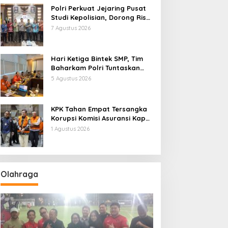
Polri Perkuat Jejaring Pusat
Studi Kepolisian, Dorong Riset
Jadi Dasar Kebijakan dan
7 Agustus 2026
Inovasi
Hari Ketiga Bintek SMP, Tim
Baharkam Polri Tuntaskan
Pemeriksaan Pola
5 Agustus 2026
Pengamanan Pertamina
Patra Niaga Jabar
KPK Tahan Empat Tersangka
Korupsi Komisi Asuransi Kapal
PT Pelni
1 Agustus 2026
Olahraga