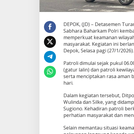
R
a
s
a
DEPOK, (JD) – Detasemen Turan
A
Sabhara Baharkam Polri kemba
m
a
memperkuat keamanan wilayah
n
masyarakat. Kegiatan ini berl
d
Depok, Selasa pagi (27/1/2026).
i
J
Patroli dimulai sejak pukul 06
a
l
(gatur lalin) dan patroli kewi
a
serta menciptakan rasa aman ba
n
hari.
M
a
Dalam kegiatan tersebut, Dit
r
g
Wulinda dan Silke, yang didamp
o
Sugiono. Kehadiran patroli ber
n
perhatian masyarakat dan mend
d
a
Selain memantau situasi keam
D
e