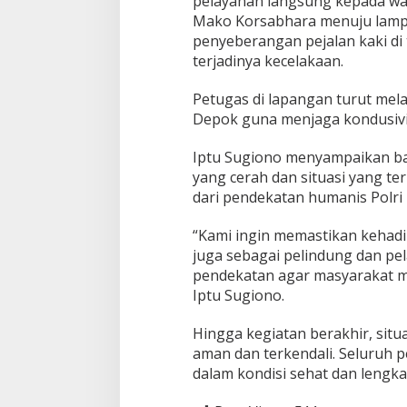
pelayanan langsung kepada warg
p
Mako Korsabhara menuju lam
o
penyeberangan pejalan kaki di 
k
terjadinya kecelakaan.
Petugas di lapangan turut mel
Depok guna menjaga kondusivit
Iptu Sugiono menyampaikan ba
yang cerah dan situasi yang te
dari pendekatan humanis Polri
“Kami ingin memastikan kehadi
juga sebagai pelindung dan pel
pendekatan agar masyarakat me
Iptu Sugiono.
Hingga kegiatan berakhir, situ
aman dan terkendali. Seluruh 
dalam kondisi sehat dan lengka