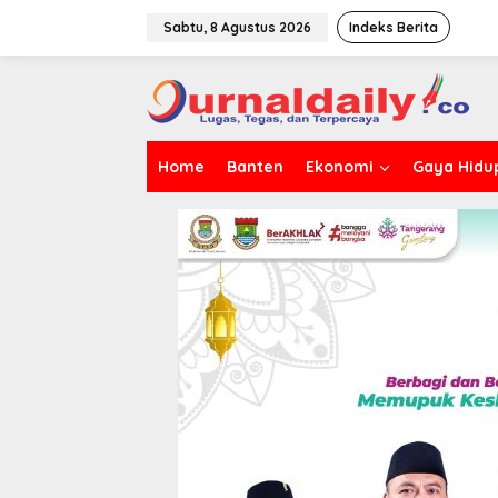
L
e
Sabtu, 8 Agustus 2026
Indeks Berita
w
a
t
i
k
e
Home
Banten
Ekonomi
Gaya Hidu
k
o
n
t
e
n