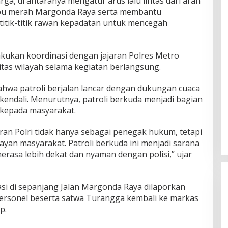
a, di antaranya mengatur arus lalu lintas dari arah
pu merah Margonda Raya serta membantu
titik-titik rawan kepadatan untuk mencegah
akukan koordinasi dengan jajaran Polres Metro
as wilayah selama kegiatan berlangsung.
hwa patroli berjalan lancar dengan dukungan cuaca
rkendali. Menurutnya, patroli berkuda menjadi bagian
 kepada masyarakat.
ran Polri tidak hanya sebagai penegak hukum, tetapi
ayan masyarakat. Patroli berkuda ini menjadi sarana
rasa lebih dekat dan nyaman dengan polisi,” ujar
asi di sepanjang Jalan Margonda Raya dilaporkan
personel beserta satwa Turangga kembali ke markas
p.