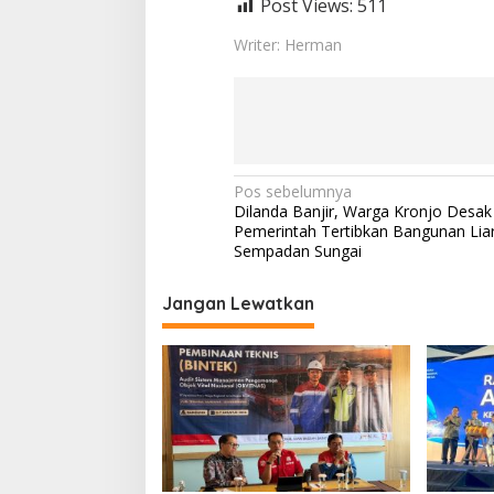
Post Views:
511
Writer: Herman
N
Pos sebelumnya
Dilanda Banjir, Warga Kronjo Desa
a
Pemerintah Tertibkan Bangunan Liar
v
Sempadan Sungai
i
Jangan Lewatkan
g
a
s
i
p
o