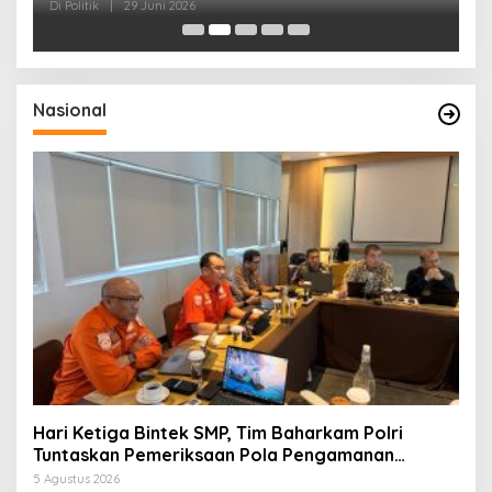
dan Kepedulian Sosial
F
Di Politik
|
29 Juni 2026
Di 
Nasional
Hari Ketiga Bintek SMP, Tim Baharkam Polri
Tuntaskan Pemeriksaan Pola Pengamanan
Pertamina Patra Niaga Jabar
5 Agustus 2026