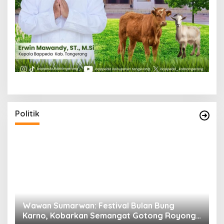
Politik
n
Wawan Sumarwan: Festival Bulan Bung
D
ga
Karno, Kobarkan Semangat Gotong Royong
H