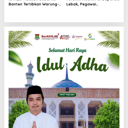
Banten Tertibkan Warung-
Lebak, Pegawai
Warung Liar di Bantaran
Pertanyakan Keadilan
Setu Ciledug Pamulang
Pembagian