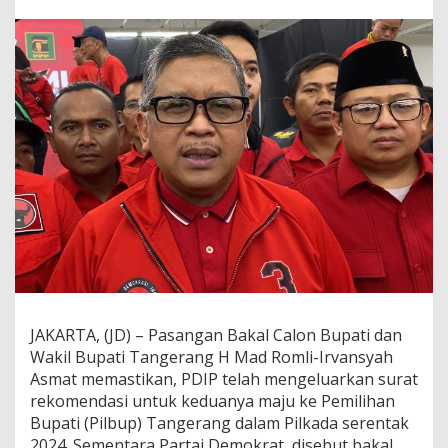
a
t
k
a
n
M
a
d
R
o
m
l
i
-
I
r
v
a
n
JAKARTA, (JD) – Pasangan Bakal Calon Bupati dan
s
Wakil Bupati Tangerang H Mad Romli-Irvansyah
y
Asmat memastikan, PDIP telah mengeluarkan surat
a
h
rekomendasi untuk keduanya maju ke Pemilihan
M
Bupati (Pilbup) Tangerang dalam Pilkada serentak
a
2024. Sementara Partai Demokrat, disebut bakal