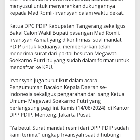
j
menyusul untuk menyerahkan dukungannya
u
kepada Mad Romli-Irvansyah dalam waktu dekat.
d
i
P
Ketua DPC PDIP Kabupaten Tangerang sekaligus
i
Bakal Calon Wakil Bupati pasangan Mad Romli,
l
Irvansyah Asmat yang dikonfirmasi soal mandat
b
PDIP untuk keduanya, membenarkan telah
u
p
menerima surat dari partai besutan Megawati
T
Soekarno Putri itu yang sudah dalam format untuk
a
mendaftar ke KPU.
n
g
Irvansyah juga turut ikut dalam acara
e
r
Pengumuman Bacalon Kepala Daerah se-
a
Indonesia sekaligus pengarahan dari sang Ketua
n
Umum- Megawati Soekarno Putri yang
g
berlangsung pagi ini, Kamis (14/08/2024), di Kantor
,
D
DPP PDIP, Menteng, Jakarta Pusat.
e
m
“Ya betul. Surat mandat resmi dari DPP PDIP sudah
o
kami terima,” ungkap Irvansyah saat dihubungi
k