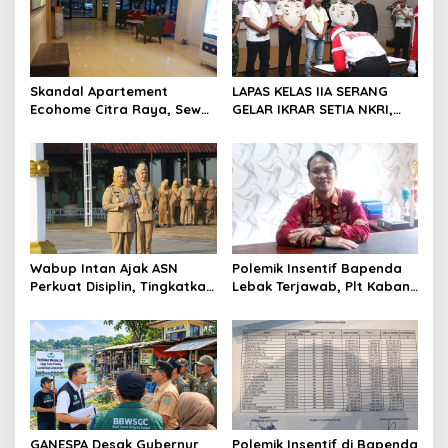
i
p
o
Skandal Apartement
LAPAS KELAS IIA SERANG
s
Ecohome Citra Raya, Sewa
GELAR IKRAR SETIA NKRI,
Per Jam dan Peran
DIIKUTI 2 WARGA BINAAN
Pegawai Staf BNK
KASUS TERORISME
Wabup Intan Ajak ASN
Polemik Insentif Bapenda
Perkuat Disiplin, Tingkatkan
Lebak Terjawab, Plt Kaban:
Kinerja dan Siaga Hadapi
Pembagian Berdasarkan
Musim Kemarau
KPI dan SK Bupati
GANESPA Desak Gubernur
Polemik Insentif di Bapenda