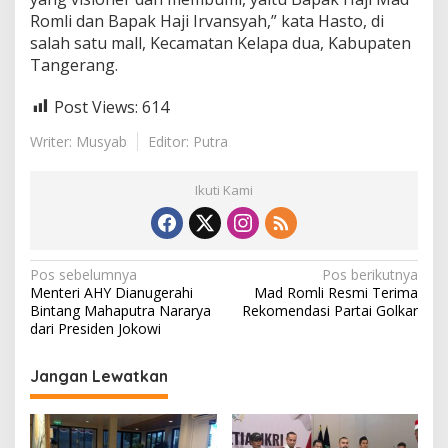
Romli dan Bapak Haji Irvansyah,” kata Hasto, di
salah satu mall, Kecamatan Kelapa dua, Kabupaten
Tangerang.
Post Views:
614
Writer: Musyab
Editor: Putra
Ikuti Kami
N
Pos sebelumnya
Pos berikutnya
Menteri AHY Dianugerahi
Mad Romli Resmi Terima
a
Bintang Mahaputra Nararya
Rekomendasi Partai Golkar
v
dari Presiden Jokowi
i
Jangan Lewatkan
g
a
s