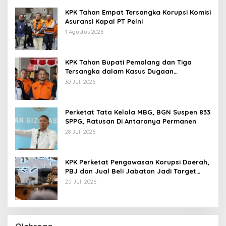
KPK Tahan Empat Tersangka Korupsi Komisi
Asuransi Kapal PT Pelni
1 Agustus 2026
KPK Tahan Bupati Pemalang dan Tiga
Tersangka dalam Kasus Dugaan
Pemerasan
30 Juli 2026
Perketat Tata Kelola MBG, BGN Suspen 833
SPPG, Ratusan Di Antaranya Permanen
28 Juli 2026
KPK Perketat Pengawasan Korupsi Daerah,
PBJ dan Jual Beli Jabatan Jadi Target
Utama
25 Juli 2026