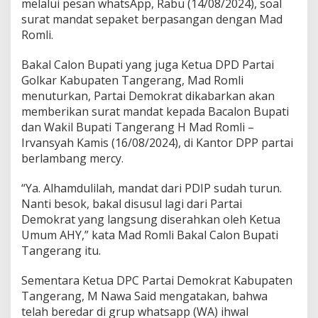
melalui pesan whatsApp, Rabu (14/08/2024), soal
r
a
surat mandat sepaket berpasangan dengan Mad
t
Romli.
S
e
Bakal Calon Bupati yang juga Ketua DPD Partai
g
Golkar Kabupaten Tangerang, Mad Romli
e
r
menuturkan, Partai Demokrat dikabarkan akan
a
memberikan surat mandat kepada Bacalon Bupati
M
dan Wakil Bupati Tangerang H Mad Romli –
e
Irvansyah Kamis (16/08/2024), di Kantor DPP partai
n
berlambang mercy.
y
u
s
“Ya. Alhamdulilah, mandat dari PDIP sudah turun.
u
Nanti besok, bakal disusul lagi dari Partai
l
Demokrat yang langsung diserahkan oleh Ketua
Umum AHY,” kata Mad Romli Bakal Calon Bupati
Tangerang itu.
Sementara Ketua DPC Partai Demokrat Kabupaten
Tangerang, M Nawa Said mengatakan, bahwa
telah beredar di grup whatsapp (WA) ihwal