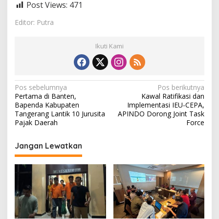
Post Views:
471
Editor: Putra
Ikuti Kami
N
Pos sebelumnya
Pos berikutnya
Pertama di Banten,
Kawal Ratifikasi dan
a
Bapenda Kabupaten
Implementasi IEU-CEPA,
v
Tangerang Lantik 10 Jurusita
APINDO Dorong Joint Task
Pajak Daerah
Force
i
g
Jangan Lewatkan
a
s
i
p
o