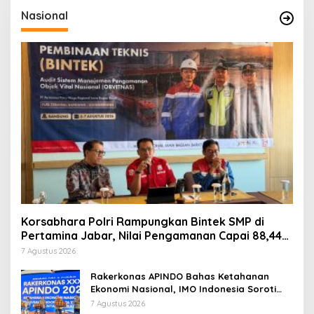
Nasional
Korsabhara Polri Rampungkan Bintek SMP di
Pertamina Jabar, Nilai Pengamanan Capai 88,44
Persen
7 Agustus 2026
Rakerkonas APINDO Bahas Ketahanan
Ekonomi Nasional, IMO Indonesia Soroti
Pentingnya Kolaborasi Lintas Sektor
7 Agustus 2026