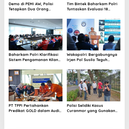
s
Demo di PEMI AW, Polisi
Tim Bintek Baharkam Polri
Tetapkan Dua Orang
Tuntaskan Evaluasi 18
Tersangka
Kriteria Pengamanan
Pertamina Jabar
Baharkam Polri Klarifikasi
Wakapolri: Bergabungnya
Sistem Pengamanan Kilang
Irjen Pol Susilo Teguh
Pertamina RU IV Cilacap
Raharjo Perkuat Jejaring
Nasional Pusat Studi
Kepolisian
PT TPPI Pertahankan
Polisi Selidiki Kasus
Predikat GOLD dalam Audit
Curanmor yang Gunakan
Resertifikasi SMP Obvitnas
Senjata Api di Citra Raya