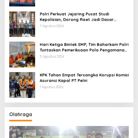
Polri Perkuat Jejaring Pusat Studi
Kepolisian, Dorong Riset Jadi Dasar
Kebijakan dan Inovasi
7 Agustus 2026
Hari Ketiga Bintek SMP, Tim Baharkam Polri
Tuntaskan Pemeriksaan Pola Pengamanan
Pertamina Patra Niaga Jabar
5 Agustus 2026
KPK Tahan Empat Tersangka Korupsi Komisi
Asuransi Kapal PT Pelni
1 Agustus 2026
Olahraga