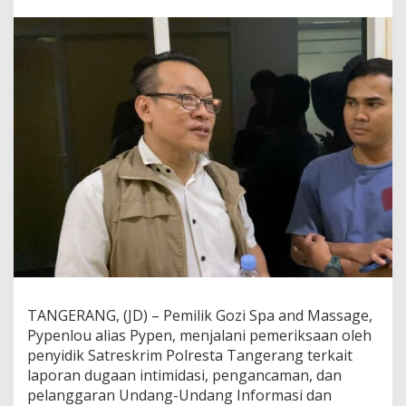
p
a
T
e
r
l
a
p
o
r
K
a
s
u
s
D
u
g
a
a
TANGERANG, (JD) – Pemilik Gozi Spa and Massage,
n
Pypenlou alias Pypen, menjalani pemeriksaan oleh
I
penyidik Satreskrim Polresta Tangerang terkait
n
laporan dugaan intimidasi, pengancaman, dan
t
i
pelanggaran Undang-Undang Informasi dan