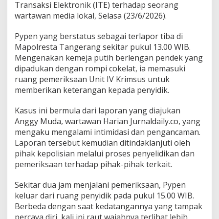
m
Transaksi Elektronik (ITE) terhadap seorang
i
wartawan media lokal, Selasa (23/6/2026).
d
a
Pypen yang berstatus sebagai terlapor tiba di
s
i
Mapolresta Tangerang sekitar pukul 13.00 WIB.
W
Mengenakan kemeja putih berlengan pendek yang
a
dipadukan dengan rompi cokelat, ia memasuki
r
ruang pemeriksaan Unit IV Krimsus untuk
t
memberikan keterangan kepada penyidik.
a
w
a
Kasus ini bermula dari laporan yang diajukan
n
Anggy Muda, wartawan Harian Jurnaldaily.co, yang
J
mengaku mengalami intimidasi dan pengancaman.
a
Laporan tersebut kemudian ditindaklanjuti oleh
l
a
pihak kepolisian melalui proses penyelidikan dan
n
pemeriksaan terhadap pihak-pihak terkait.
i
P
Sekitar dua jam menjalani pemeriksaan, Pypen
e
keluar dari ruang penyidik pada pukul 15.00 WIB.
m
e
Berbeda dengan saat kedatangannya yang tampak
r
percaya diri, kali ini raut wajahnya terlihat lebih