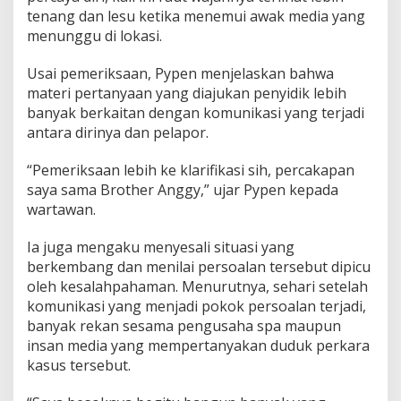
i
tenang dan lesu ketika menemui awak media yang
k
menunggu di lokasi.
s
a
a
Usai pemeriksaan, Pypen menjelaskan bahwa
n
materi pertanyaan yang diajukan penyidik lebih
P
banyak berkaitan dengan komunikasi yang terjadi
o
antara dirinya dan pelapor.
l
i
s
“Pemeriksaan lebih ke klarifikasi sih, percakapan
i
saya sama Brother Anggy,” ujar Pypen kepada
wartawan.
Ia juga mengaku menyesali situasi yang
berkembang dan menilai persoalan tersebut dipicu
oleh kesalahpahaman. Menurutnya, sehari setelah
komunikasi yang menjadi pokok persoalan terjadi,
banyak rekan sesama pengusaha spa maupun
insan media yang mempertanyakan duduk perkara
kasus tersebut.