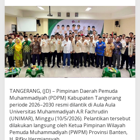
h
a
m
m
a
d
i
y
a
h
K
a
b
u
p
a
TANGERANG, (JD) – Pimpinan Daerah Pemuda
t
e
Muhammadiyah (PDPM) Kabupaten Tangerang
n
periode 2026–2030 resmi dilantik di Aula Aula
T
Universitas Muhammadiyah A.R Fachrudin
a
(UNIMAR), Minggu (10/5/2026). Pelantikan tersebut
n
g
dilakukan langsung oleh Ketua Pimpinan Wilayah
e
Pemuda Muhammadiyah (PWPM) Provinsi Banten,
r
H. Rifky Hermiansyah.