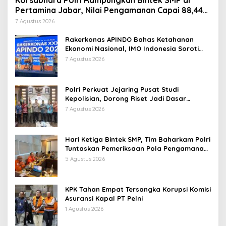
Korsabhara Polri Rampungkan Bintek SMP di
Pertamina Jabar, Nilai Pengamanan Capai 88,44
Persen
7 Agustus 2026
Rakerkonas APINDO Bahas Ketahanan
Ekonomi Nasional, IMO Indonesia Soroti
Pentingnya Kolaborasi Lintas Sektor
7 Agustus 2026
Polri Perkuat Jejaring Pusat Studi
Kepolisian, Dorong Riset Jadi Dasar
Kebijakan dan Inovasi
7 Agustus 2026
Hari Ketiga Bintek SMP, Tim Baharkam Polri
Tuntaskan Pemeriksaan Pola Pengamanan
Pertamina Patra Niaga Jabar
5 Agustus 2026
KPK Tahan Empat Tersangka Korupsi Komisi
Asuransi Kapal PT Pelni
1 Agustus 2026