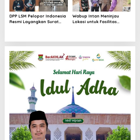
DPP LSM Pelopor Indonesia
Wabup Intan Meninjau
Resmi Layangkan Surat
Lokasi untuk Fasilitas
Klarifikasi untuk
Pengelolaan Sampah di
Management Ecohome dan
Tigaraksa
BNK