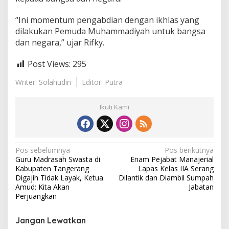
“Ini momentum pengabdian dengan ikhlas yang
dilakukan Pemuda Muhammadiyah untuk bangsa
dan negara,” ujar Rifky.
Post Views:
295
Writer: Solahudin
Editor: Putra
Ikuti Kami
N
Pos sebelumnya
Pos berikutnya
Guru Madrasah Swasta di
Enam Pejabat Manajerial
a
Kabupaten Tangerang
Lapas Kelas IIA Serang
v
Digajih Tidak Layak, Ketua
Dilantik dan Diambil Sumpah
Amud: Kita Akan
Jabatan
i
Perjuangkan
g
Jangan Lewatkan
a