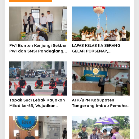
s
i
p
o
s
PWI Banten Kunjungi Sekber
LAPAS KELAS IIA SERANG
PWI dan SMSI Pandeglang,
GELAR PORSENAP,
Momentum Percepat
WUJUDKAN SPORTIFITAS
Konferensi Organisasi
DAN KEBERSAMAAN
Tapak Suci Lebak Rayakan
ATR/BPN Kabupaten
Milad ke-63, Wujudkan
Tangerang Imbau Pemohon
Pendekar Berkarakter
Aktif Pantau dan Laporkan
Menuju Kancah Dunia
Berkas Mandek