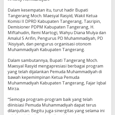
a
n
Dalam kesempatan itu, turut hadir Bupati
g
R
Tangerang Moch. Maesyal Rasyid, Wakil Ketua
e
Komisi II DPRD Kabupaten Tangerang, Tasripin,
s
Demisioner PDPM Kabupaten Tangerang, H.
m
Miftahudin, Remi Martogi, Wahyu Diana Mulya dan
i
Amalul S Arifin, Pengurus PD Muhammadiyah, PD
d
i
‘Aisyiyah, dan pengurus organisasi otonom
L
Muhammadiyah Kabupaten Tangerang.
a
n
Dalam sambutannya, Bupati Tangerang Moch.
t
Maesyal Rasyid mengapresiasi berbagai program
i
k
yang telah dijalankan Pemuda Muhammadiyah di
,
bawah kepemimpinan Ketua Pemuda
F
Muhammadiyah Kabupaten Tangerang, Fajar Iqbal
a
Mirza.
j
a
r
“Semoga program-program baik yang telah
I
diinisiasi Pemuda Muhammadiyah dapat terus
q
dilanjutkan. Begitu juga sinergitas yang selama ini
b