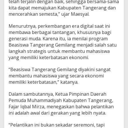
telah terjalin dengan baik, sehingga bersama-sama
a
l
kita dapat memajukan Kabupaten Tangerang dan
M
mencerahkan semesta,” ujar Maesyal.
i
r
Menurutnya, perkembangan era digital saat ini
z
membawa berbagai tantangan, khususnya bagi
a
S
generasi muda. Karena itu, ia menilai program
i
Beasiswa Tangerang Gemilang menjadi salah satu
a
langkah strategis untuk membantu mahasiswa
p
yang memiliki keterbatasan ekonomi.
G
a
s
“Beasiswa Tangerang Gemilang diyakini sangat
p
membantu mahasiswa yang secara ekonomi
o
memiliki keterbatasan,” katanya.
l
Dalam sambutannya, Ketua Pimpinan Daerah
Pemuda Muhammadiyah Kabupaten Tangerang,
Fajar Iqbal Mirza, menegaskan bahwa pelantikan
ini adalah awal dari gerakan yang lebih nyata.
“Pelantikan ini bukan sekadar seremoni, tapi