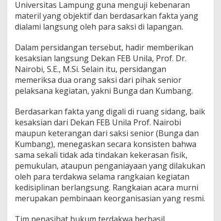
a
Universitas Lampung guna menguji kebenaran
K
materil yang objektif dan berdasarkan fakta yang
e
dialami langsung oleh para saksi di lapangan.
m
a
t
Dalam persidangan tersebut, hadir memberikan
i
kesaksian langsung Dekan FEB Unila, Prof. Dr.
a
Nairobi, S.E., M.Si. Selain itu, persidangan
n
memeriksa dua orang saksi dari pihak senior
M
pelaksana kegiatan, yakni Bunga dan Kumbang.
a
h
a
Berdasarkan fakta yang digali di ruang sidang, baik
s
kesaksian dari Dekan FEB Unila Prof. Nairobi
i
maupun keterangan dari saksi senior (Bunga dan
s
Kumbang), menegaskan secara konsisten bahwa
w
a
sama sekali tidak ada tindakan kekerasan fisik,
,
pemukulan, ataupun penganiayaan yang dilakukan
R
oleh para terdakwa selama rangkaian kegiatan
i
kedisiplinan berlangsung. Rangkaian acara murni
w
a
merupakan pembinaan keorganisasian yang resmi.
y
a
Tim penasihat hukum terdakwa berhasil