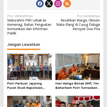
N
Pos sebelumnya
Pos berikutnya
Silaturahmi PWI Lebak ke
Resahkan Warga, Oknum
a
Kemenag, Bahas Penguatan
‘Mata Elang’ di Curug Diduga
v
Komunikasi dan Informasi
Keroyok Dua Pria
Publik
i
g
Jangan Lewatkan
a
s
i
p
o
s
Polri Perkuat Jejaring
Hari Ketiga Bintek SMP, Tim
Pusat Studi Kepolisian,
Baharkam Polri Tuntaskan
Dorong Riset Jadi Dasar
Pemeriksaan Pola
Kebijakan dan Inovasi
Pengamanan Pertamina
Patra Niaga Jabar