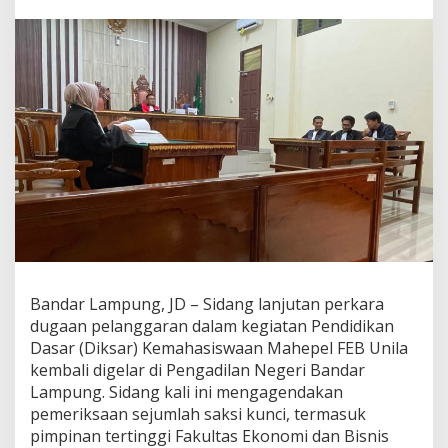
a
n
B
a
n
d
a
r
L
a
m
p
u
n
g
D
a
Bandar Lampung, JD – Sidang lanjutan perkara
l
dugaan pelanggaran dalam kegiatan Pendidikan
a
m
Dasar (Diksar) Kemahasiswaan Mahepel FEB Unila
i
kembali digelar di Pengadilan Negeri Bandar
F
Lampung. Sidang kali ini mengagendakan
a
pemeriksaan sejumlah saksi kunci, termasuk
k
t
pimpinan tertinggi Fakultas Ekonomi dan Bisnis