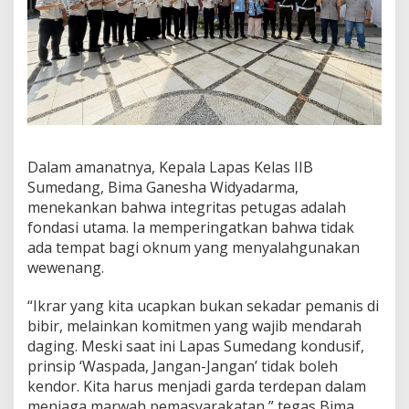
a
n
T
e
s
U
r
i
n
e
Dalam amanatnya, Kepala Lapas Kelas IIB
M
Sumedang, Bima Ganesha Widyadarma,
e
n
menekankan bahwa integritas petugas adalah
d
fondasi utama. Ia memperingatkan bahwa tidak
a
ada tempat bagi oknum yang menyalahgunakan
d
wewenang.
a
k
“Ikrar yang kita ucapkan bukan sekadar pemanis di
bibir, melainkan komitmen yang wajib mendarah
daging. Meski saat ini Lapas Sumedang kondusif,
prinsip ‘Waspada, Jangan-Jangan’ tidak boleh
kendor. Kita harus menjadi garda terdepan dalam
menjaga marwah pemasyarakatan,” tegas Bima.