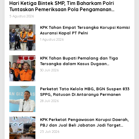
Hari Ketiga Bintek SMP, Tim Baharkam Polri
Tuntaskan Pemeriksaan Pola Pengamanan
Pertamina Patra Niaga Jabar
5 Agustus 2026
KPK Tahan Empat Tersangka Korupsi Komisi
Asuransi Kapal PT Pelni
1 Agustus 2026
KPK Tahan Bupati Pemalang dan Tiga
Tersangka dalam Kasus Dugaan
Pemerasan
30 Juli 2026
Perketat Tata Kelola MBG, BGN Suspen 833
SPPG, Ratusan Di Antaranya Permanen
28 Juli 2026
KPK Perketat Pengawasan Korupsi Daerah,
PBJ dan Jual Beli Jabatan Jadi Target
Utama
25 Juli 2026