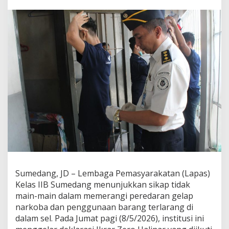
w
a
n
H
a
l
i
n
a
r
,
L
a
p
a
s
S
u
m
Sumedang, JD – Lembaga Pemasyarakatan (Lapas)
e
Kelas IIB Sumedang menunjukkan sikap tidak
d
a
main-main dalam memerangi peredaran gelap
n
narkoba dan penggunaan barang terlarang di
g
dalam sel. Pada Jumat pagi (8/5/2026), institusi ini
G