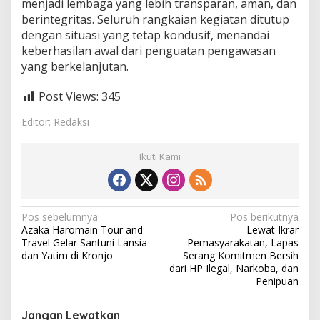
menjadi lembaga yang lebih transparan, aman, dan
berintegritas. Seluruh rangkaian kegiatan ditutup
dengan situasi yang tetap kondusif, menandai
keberhasilan awal dari penguatan pengawasan
yang berkelanjutan.
Post Views:
345
Editor: Redaksi
Ikuti Kami
N
Pos sebelumnya
Pos berikutnya
Azaka Haromain Tour and
Lewat Ikrar
a
Travel Gelar Santuni Lansia
Pemasyarakatan, Lapas
v
dan Yatim di Kronjo
Serang Komitmen Bersih
dari HP Ilegal, Narkoba, dan
i
Penipuan
g
Jangan Lewatkan