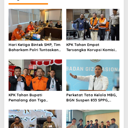
a
s
i
p
o
s
Hari Ketiga Bintek SMP, Tim
KPK Tahan Empat
Baharkam Polri Tuntaskan
Tersangka Korupsi Komisi
Pemeriksaan Pola
Asuransi Kapal PT Pelni
Pengamanan Pertamina
Patra Niaga Jabar
KPK Tahan Bupati
Perketat Tata Kelola MBG,
Pemalang dan Tiga
BGN Suspen 833 SPPG,
Tersangka dalam Kasus
Ratusan Di Antaranya
Dugaan Pemerasan
Permanen