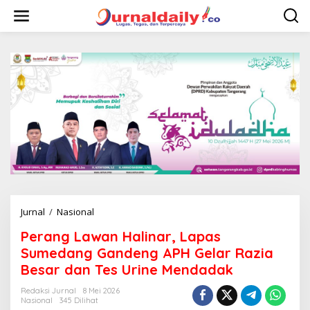
L
e
w
a
t
i
k
e
k
o
n
t
e
n
Jurnal
/
Nasional
P
e
Perang Lawan Halinar, Lapas
r
a
Sumedang Gandeng APH Gelar Razia
n
Besar dan Tes Urine Mendadak
g
L
Redaksi Jurnal
8 Mei 2026
a
Nasional
345 Dilihat