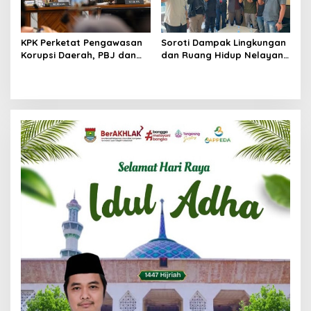
KPK Perketat Pengawasan
Soroti Dampak Lingkungan
Korupsi Daerah, PBJ dan
dan Ruang Hidup Nelayan,
Jual Beli Jabatan Jadi
FKPN Desak KLH Audit
Target Utama
Reklamasi Pesisir Utara
Banten