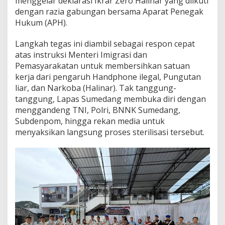
menggelar deklarasi Ikrar Zero Halinar yang diikuti
a
dengan razia gabungan bersama Aparat Penegak
n
d
Hukum (APH).
e
n
Langkah tegas ini diambil sebagai respon cepat
g
atas instruksi Menteri Imigrasi dan
A
Pemasyarakatan untuk membersihkan satuan
P
H
kerja dari pengaruh Handphone ilegal, Pungutan
G
liar, dan Narkoba (Halinar). Tak tanggung-
e
tanggung, Lapas Sumedang membuka diri dengan
l
menggandeng TNI, Polri, BNNK Sumedang,
a
r
Subdenpom, hingga rekan media untuk
R
menyaksikan langsung proses sterilisasi tersebut.
a
z
i
a
B
e
s
a
r
d