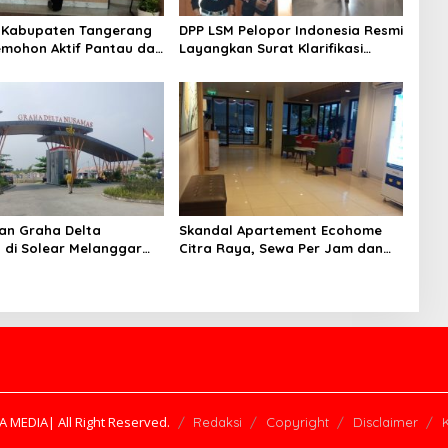
 Kabupaten Tangerang
DPP LSM Pelopor Indonesia Resmi
mohon Aktif Pantau dan
Layangkan Surat Klarifikasi
n Berkas Mandek
untuk Management Ecohome dan
BNK
an Graha Delta
Skandal Apartement Ecohome
di Solear Melanggar
Citra Raya, Sewa Per Jam dan
Diduga Belum Memiliki
Peran Pegawai Staf BNK
YA MEDIA| All Right Reserved.
Redaksi
Copyright
Disclaimer