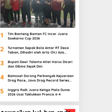
1
Tim Banteng Banten FC Incar Juara
Soekarno Cup 2026
2
Turnamen Sepak Bola Antar RT Desa
Taban, Dihadiri oleh Artis OVJ Azis
Gagap, RT 001 Raih Kemenangan
3
Bupati Dewi: Talenta Atlet Harus Dicari
dan Dibina Sejak Dini
4
Bamsoet Dorong Perbanyak Kejuaraan
Drag Race, Java Drag Record Series
2026 Jadi Ajang Pembinaan Talenta
5
Muda
Inggris Raih Juara Ketiga Piala Dunia
2026 Usai Taklukkan Prancis 6-4