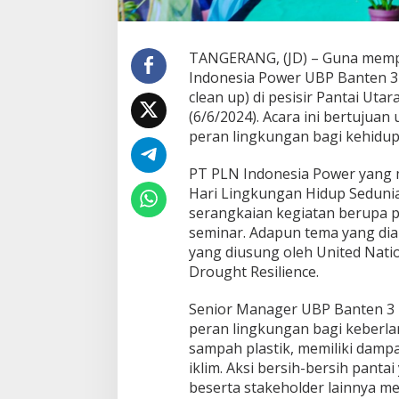
d
o
n
TANGERANG, (JD) – Guna mempe
e
s
Indonesia Power UBP Banten 3 L
i
clean up) di pesisir Pantai Ut
a
(6/6/2024). Acara ini bertuju
P
peran lingkungan bagi kehidup
o
w
e
PT PLN Indonesia Power yang 
r
Hari Lingkungan Hidup Seduni
U
serangkaian kegiatan berupa 
B
seminar. Adapun tema yang di
P
yang diusung oleh United Natio
B
a
Drought Resilience.
n
t
Senior Manager UBP Banten 3 
e
peran lingkungan bagi keberl
n
sampah plastik, memiliki damp
3
L
iklim. Aksi bersih-bersih panta
o
beserta stakeholder lainnya m
n