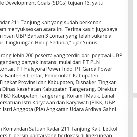
e Development Goals (SDGs) tujuan 13, yaitu
adar 211 Tanjung Kait yang sudah berkenan
am menyukseskan acara ini. Terima kasih juga saya
insan UBP Banten 3 Lontar yang telah sukarela
ri Lingkungan Hidup Sedunia,” ujar Yunus.
kurang lebih 200 peserta yang terdiri dari pegawai UBP
gandeng banyak instansi mulai dari PT PLN
 Lontar, PT Haleyora Power Indo, PT Garda Power
asi Banten 3 Lontar, Pemerintah Kabupaten
ingkat Provinsi dan Kabupaten, Disnaker Tingkat
a Dinas Kesehatan Kabupaten Tangerang, Direktur
PBD Kabupaten Tangerang, Koramil Mauk, Lanal
ersatuan Istri Karyawan dan Karyawati (PIKK) UBP
n Istri Anggota (PIA) Angkatan Udara Ardhya Gahni
eh Komandan Satuan Radar 211 Tanjung Kait, Letkol
ersih-bersih pantai yang berlokasi di lingkungan