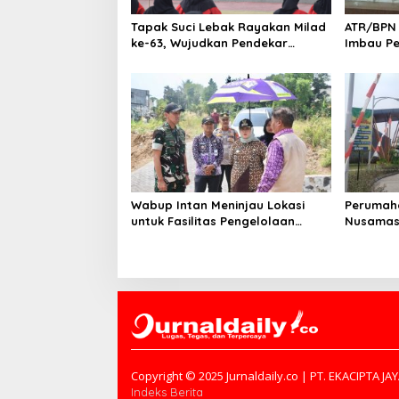
o
s
Tapak Suci Lebak Rayakan Milad
ATR/BPN
ke-63, Wujudkan Pendekar
Imbau Pe
Berkarakter Menuju Kancah
Laporka
Dunia
Wabup Intan Meninjau Lokasi
Perumah
untuk Fasilitas Pengelolaan
Nusamas 
Sampah di Tigaraksa
Aturan, 
PSU
Copyright © 2025 Jurnaldaily.co | PT. EKACIPTA JA
Indeks Berita