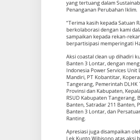
yang tertuang dalam Sustainabl
t
Penanganan Perubahan Iklim.
a
r
G
“Terima kasih kepada Satuan R
e
berkolaborasi dengan kami dal
l
sampaikan kepada rekan-rekan 
a
berpartisipasi memperingati Ha
r
C
o
Aksi coastal clean up dihadiri 
a
Banten 3 Lontar, dengan meng
s
Indonesia Power Services Unit
t
Mandiri, PT Kobantitar, Koper
a
l
Tangerang, Pemerintah DLHK T
C
Provinsi dan Kabupaten, Kepal
l
RSUD Kabupaten Tangerang, B
e
Banten, Satradar 211 Banten, P
a
Banten 3 Lontar, dan Persatua
n
U
Ranting.
p
Apresiasi juga disampaikan ol
Lek Kunto Wibisono atas aksi b