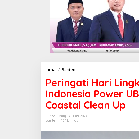
Jurnal
/
Banten
P
e
Peringati Hari Lin
r
i
Indonesia Power UB
n
g
Coastal Clean Up
a
t
i
Jurnal Daily
6 Juni 2024
H
Banten
467 Dilihat
a
r
i