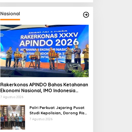
Nasional
Rakerkonas APINDO Bahas Ketahanan
Ekonomi Nasional, IMO Indonesia
Soroti Pentingnya Kolaborasi Lintas
7 Agustus 2026
Sektor
Polri Perkuat Jejaring Pusat
Studi Kepolisian, Dorong Riset
Jadi Dasar Kebijakan dan
7 Agustus 2026
Inovasi