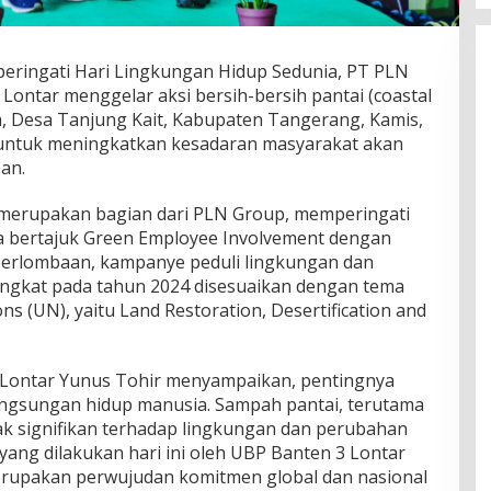
ringati Hari Lingkungan Hidup Sedunia, PT PLN
ontar menggelar aksi bersih-bersih pantai (coastal
ara, Desa Tanjung Kait, Kabupaten Tangerang, Kamis,
an untuk meningkatkan kesadaran masyarakat akan
an.
merupakan bagian dari PLN Group, memperingati
a bertajuk Green Employee Involvement dengan
perlombaan, kampanye peduli lingkungan dan
angkat pada tahun 2024 disesuaikan dengan tema
ns (UN), yaitu Land Restoration, Desertification and
Lontar Yunus Tohir menyampaikan, pentingnya
angsungan hidup manusia. Sampah pantai, terutama
ak signifikan terhadap lingkungan dan perubahan
i yang dilakukan hari ini oleh UBP Banten 3 Lontar
erupakan perwujudan komitmen global dan nasional