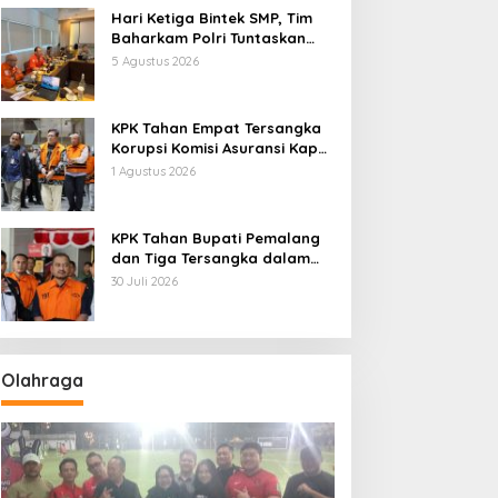
Hari Ketiga Bintek SMP, Tim
Baharkam Polri Tuntaskan
Pemeriksaan Pola
5 Agustus 2026
Pengamanan Pertamina
Patra Niaga Jabar
KPK Tahan Empat Tersangka
Korupsi Komisi Asuransi Kapal
PT Pelni
1 Agustus 2026
KPK Tahan Bupati Pemalang
dan Tiga Tersangka dalam
Kasus Dugaan Pemerasan
30 Juli 2026
Olahraga