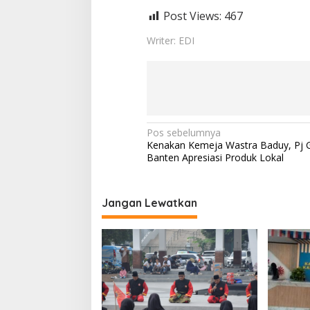
Post Views:
467
Writer: EDI
N
Pos sebelumnya
Kenakan Kemeja Wastra Baduy, Pj 
a
Banten Apresiasi Produk Lokal
v
i
Jangan Lewatkan
g
a
s
i
p