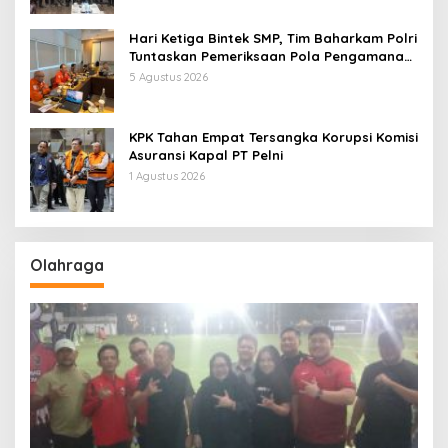
Hari Ketiga Bintek SMP, Tim Baharkam Polri
Tuntaskan Pemeriksaan Pola Pengamanan
Pertamina Patra Niaga Jabar
5 Agustus 2026
KPK Tahan Empat Tersangka Korupsi Komisi
Asuransi Kapal PT Pelni
1 Agustus 2026
Olahraga