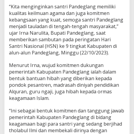
a
“Kita menginginkan santri Pandeglang memiliki
n
g
kualitas keilmuan agama dan juga komitmen
B
kebangsaan yang kuat, semoga santri Pandeglang
e
menjadi tauladan di tengah-tengah masyarakat,”
r
ujar Irna Narulita, Bupati Pandeglang, saat
k
o
memberikan sambutan pada peringatan Hari
m
Santri Nasional (HSN) ke 9 tingkat Kabupaten di
i
alun-alun Pandeglang, Minggu (22/10/2023).
t
m
Menurut Irna, wujud komitmen dukungan
e
n
pemerintah Kabupaten Pandeglang ialah dalam
T
bentuk bantuan hibah yang diberikan kepada
e
pondok pesantren, madrasah diniyah pendidikan
r
Alquran, guru ngaji, juga hibah kepada ormas
h
keagamaan Islam.
a
d
a
“Ini sebagai bentuk komitmen dan tanggung jawab
p
pemerintah Kabupaten Pandeglang di bidang
E
keagamaan bagi para santri yang sedang berjihad
k
tholabul Ilmi dan membekali dirinya dengan
s