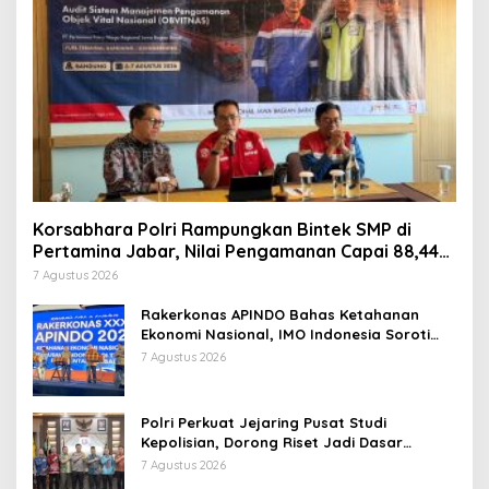
Korsabhara Polri Rampungkan Bintek SMP di
Pertamina Jabar, Nilai Pengamanan Capai 88,44
Persen
7 Agustus 2026
Rakerkonas APINDO Bahas Ketahanan
Ekonomi Nasional, IMO Indonesia Soroti
Pentingnya Kolaborasi Lintas Sektor
7 Agustus 2026
Polri Perkuat Jejaring Pusat Studi
Kepolisian, Dorong Riset Jadi Dasar
Kebijakan dan Inovasi
7 Agustus 2026