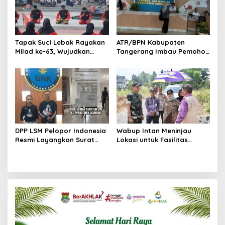
Tapak Suci Lebak Rayakan
ATR/BPN Kabupaten
Milad ke-63, Wujudkan
Tangerang Imbau Pemohon
Pendekar Berkarakter
Aktif Pantau dan Laporkan
Menuju Kancah Dunia
Berkas Mandek
DPP LSM Pelopor Indonesia
Wabup Intan Meninjau
Resmi Layangkan Surat
Lokasi untuk Fasilitas
Klarifikasi untuk
Pengelolaan Sampah di
Management Ecohome dan
Tigaraksa
BNK