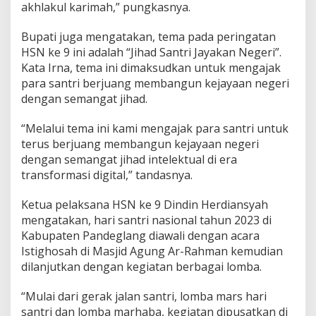
i
akhlakul karimah,” pungkasnya.
s
t
Bupati juga mengatakan, tema pada peringatan
e
HSN ke 9 ini adalah “Jihad Santri Jayakan Negeri”.
n
Kata Irna, tema ini dimaksudkan untuk mengajak
s
i
para santri berjuang membangun kejayaan negeri
P
dengan semangat jihad.
o
n
“Melalui tema ini kami mengajak para santri untuk
d
terus berjuang membangun kejayaan negeri
o
k
dengan semangat jihad intelektual di era
P
transformasi digital,” tandasnya.
e
s
Ketua pelaksana HSN ke 9 Dindin Herdiansyah
a
mengatakan, hari santri nasional tahun 2023 di
n
t
Kabupaten Pandeglang diawali dengan acara
r
Istighosah di Masjid Agung Ar-Rahman kemudian
e
dilanjutkan dengan kegiatan berbagai lomba.
n
“Mulai dari gerak jalan santri, lomba mars hari
santri dan lomba marhaba, kegiatan dipusatkan di