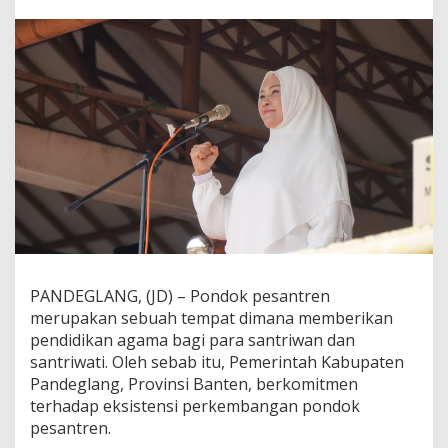
i
H
a
r
i
S
a
n
t
r
i
;
P
e
m
k
a
PANDEGLANG, (JD) – Pondok pesantren
b
merupakan sebuah tempat dimana memberikan
P
pendidikan agama bagi para santriwan dan
a
santriwati. Oleh sebab itu, Pemerintah Kabupaten
n
d
Pandeglang, Provinsi Banten, berkomitmen
e
terhadap eksistensi perkembangan pondok
g
pesantren.
l