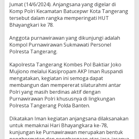
s
Jumat (14/6/2024). Anjangsana yang digelar di
t
Komp Polri Kecamatan Batucepwr Kota Tangerang
a
tersebut dalam rangka memperingati HUT
T
a
Bhayangkari ke 78.
n
g
Anggota purnawirawan yang dikunjungi adalah
e
Kompol Purnawirawan Sukmawati Personel
r
Polresta Tangerang.
a
n
g
Kapolresta Tangerang Kombes Pol Baktiar Joko
G
Mujiono melalui Kasipropam AKP Iman Ruspandi
e
mengatakan, kegiatan ini semoga dapat
l
membangun dan mempererat silaturahmi antar
a
r
Polri yang masih berdinas aktif dengan
A
Purnawirawan Polri khususnya di lingkungan
n
Polresta Tangerang Polda Banten.
j
a
Dikatakan Iman kegiatan anjangsana dilaksanakan
n
g
untuk memaknai Hari Bhayangkara ke-78,
s
kunjungan ke Purnawirawan merupakan bentuk
a