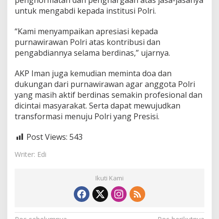
penghormatan dan penghargaan atas jasa-jasanya
n
untuk mengabdi kepada institusi Polri.
a
K
e
“Kami menyampaikan apresiasi kepada
P
purnawirawan Polri atas kontribusi dan
u
pengabdiannya selama berdinas,” ujarnya.
r
n
AKP Iman juga kemudian meminta doa dan
a
w
dukungan dari purnawirawan agar anggota Polri
i
yang masih aktif berdinas semakin profesional dan
r
dicintai masyarakat. Serta dapat mewujudkan
a
transformasi menuju Polri yang Presisi.
w
a
n
Post Views:
543
P
o
Writer: Edi
l
r
Ikuti Kami
i