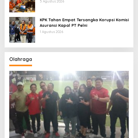
Pertamina Patra Niaga Jabar
5 Agustus 2026
KPK Tahan Empat Tersangka Korupsi Komisi
Asuransi Kapal PT Pelni
1 Agustus 2026
Olahraga