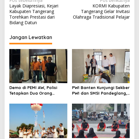
N
Pos sebelumnya
Pos berikutnya
Layak Diapresiasi, Kejari
KORMI Kabupaten
a
Kabupaten Tangerang
Tangerang Gelar Invitasi
v
Torehkan Prestasi dari
Olahraga Tradisional Pelajar
Bidang Datun
i
g
Jangan Lewatkan
a
s
i
p
o
s
Demo di PEMI AW, Polisi
PWI Banten Kunjungi Sekber
Tetapkan Dua Orang
PWI dan SMSI Pandeglang,
Tersangka
Momentum Percepat
Konferensi Organisasi