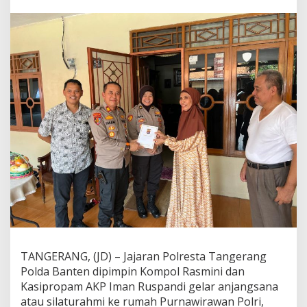
i
H
U
T
B
h
a
y
a
n
g
k
a
r
a
K
e
7
8
,
P
TANGERANG, (JD) – Jajaran Polresta Tangerang
o
Polda Banten dipimpin Kompol Rasmini dan
l
r
Kasipropam AKP Iman Ruspandi gelar anjangsana
e
atau silaturahmi ke rumah Purnawirawan Polri,