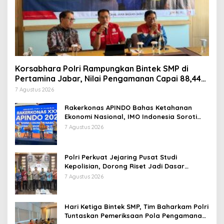
Korsabhara Polri Rampungkan Bintek SMP di
Pertamina Jabar, Nilai Pengamanan Capai 88,44
Persen
7 Agustus 2026
Rakerkonas APINDO Bahas Ketahanan
Ekonomi Nasional, IMO Indonesia Soroti
Pentingnya Kolaborasi Lintas Sektor
7 Agustus 2026
Polri Perkuat Jejaring Pusat Studi
Kepolisian, Dorong Riset Jadi Dasar
Kebijakan dan Inovasi
7 Agustus 2026
Hari Ketiga Bintek SMP, Tim Baharkam Polri
Tuntaskan Pemeriksaan Pola Pengamanan