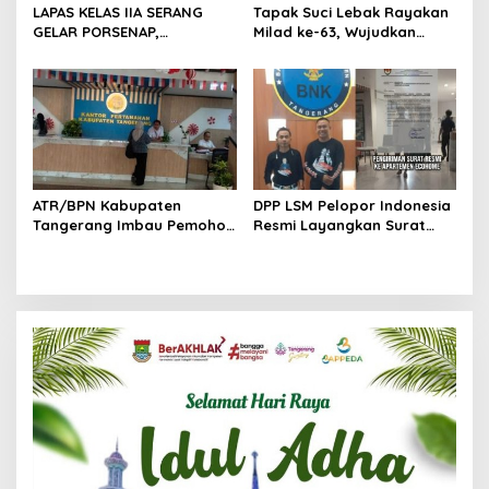
LAPAS KELAS IIA SERANG
Tapak Suci Lebak Rayakan
GELAR PORSENAP,
Milad ke-63, Wujudkan
WUJUDKAN SPORTIFITAS
Pendekar Berkarakter
DAN KEBERSAMAAN
Menuju Kancah Dunia
ATR/BPN Kabupaten
DPP LSM Pelopor Indonesia
Tangerang Imbau Pemohon
Resmi Layangkan Surat
Aktif Pantau dan Laporkan
Klarifikasi untuk
Berkas Mandek
Management Ecohome dan
BNK