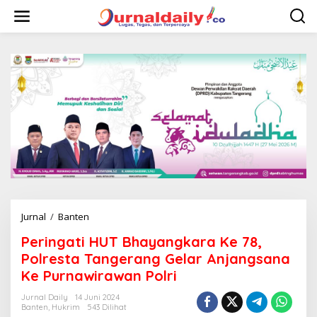
L
e
w
a
t
i
k
e
k
o
n
t
e
n
Jurnal
/
Banten
P
e
Peringati HUT Bhayangkara Ke 78,
r
i
Polresta Tangerang Gelar Anjangsana
n
Ke Purnawirawan Polri
g
a
Jurnal Daily
14 Juni 2024
t
Banten
,
Hukrim
543 Dilihat