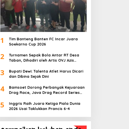
1
Tim Banteng Banten FC Incar Juara
Soekarno Cup 2026
2
Turnamen Sepak Bola Antar RT Desa
Taban, Dihadiri oleh Artis OVJ Azis
Gagap, RT 001 Raih Kemenangan
3
Bupati Dewi: Talenta Atlet Harus Dicari
dan Dibina Sejak Dini
4
Bamsoet Dorong Perbanyak Kejuaraan
Drag Race, Java Drag Record Series
2026 Jadi Ajang Pembinaan Talenta
5
Muda
Inggris Raih Juara Ketiga Piala Dunia
2026 Usai Taklukkan Prancis 6-4