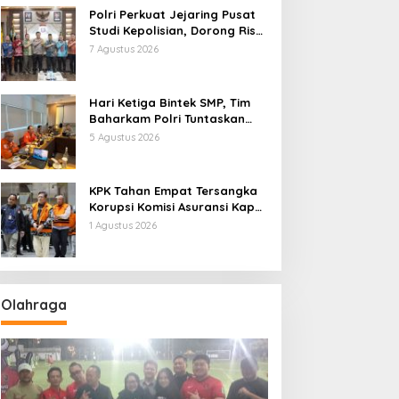
Polri Perkuat Jejaring Pusat
Studi Kepolisian, Dorong Riset
Jadi Dasar Kebijakan dan
7 Agustus 2026
Inovasi
Hari Ketiga Bintek SMP, Tim
Baharkam Polri Tuntaskan
Pemeriksaan Pola
5 Agustus 2026
Pengamanan Pertamina
Patra Niaga Jabar
KPK Tahan Empat Tersangka
Korupsi Komisi Asuransi Kapal
PT Pelni
1 Agustus 2026
Olahraga