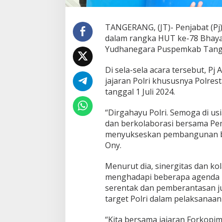
a
n
K
TANGERANG, (JT)- Penjabat (Pj
a
dalam rangka HUT ke-78 Bhaya
p
Yudhanegara Puspemkab Tanger
o
l
r
Di sela-sela acara tersebut, P
e
jajaran Polri khususnya Polre
s
tanggal 1 Juli 2024.
t
a
“Dirgahayu Polri. Semoga di usi
T
a
dan berkolaborasi bersama P
n
menyukseskan pembangunan ber
g
Ony.
e
r
Menurut dia, sinergitas dan ko
a
n
menghadapi beberapa agenda p
g
serentak dan pemberantasan jud
S
target Polri dalam pelaksanaan
a
k
“Kita bersama jajaran Forkopi
s