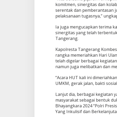
i
komitmen, sinergitas dan kola
k
serentak dan pemberantasan jud
a
pelaksanaan tugasnya,” ungka
n
P
Ia juga mengucapkan terima kas
e
m
sinergitas yang telah terbentuk
u
Tangerang.
s
n
Kapolresta Tangerang Kombesp
a
rangka memeriahkan Hari Ulan
h
a
telah digelar berbagai kegiata
n
namun juga melibatkan dan me
M
i
“Acara HUT kali ini dimeriahk
n
UMKM, gerak jalan, bakti sosial
u
m
a
Lanjut dia, berbagai kegiatan 
n
masyarakat sebagai bentuk d
K
Bhayangkara 2024 “Polri Pres
e
Yang Inkulisif dan Berkelanjut
r
a