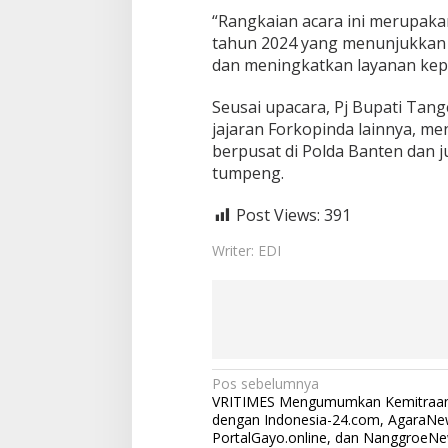
s
“Rangkaian acara ini merupak
d
tahun 2024 yang menunjukkan 
i
dan meningkatkan layanan kepol
P
o
Seusai upacara, Pj Bupati Ta
l
d
jajaran Forkopinda lainnya, m
a
berpusat di Polda Banten dan 
B
tumpeng.
a
n
Post Views:
391
t
e
n
Writer: EDI
N
Pos sebelumnya
VRITIMES Mengumumkan Kemitraan 
a
dengan Indonesia-24.com, AgaraNew
v
PortalGayo.online, dan NanggroeNe