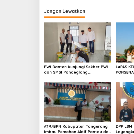
i
Jangan Lewatkan
g
a
s
i
p
o
s
PWI Banten Kunjungi Sekber PWI
LAPAS KE
dan SMSI Pandeglang,
PORSENA
Momentum Percepat Konferensi
SPORTIF
Organisasi
ATR/BPN Kabupaten Tangerang
DPP LSM 
Imbau Pemohon Aktif Pantau dan
Layangka