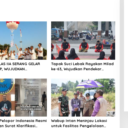
LAS IIA SERANG GELAR
Tapak Suci Lebak Rayakan Milad
P, WUJUDKAN
ke-63, Wujudkan Pendekar
ITAS DAN KEBERSAMAAN
Berkarakter Menuju Kancah
Dunia
Pelopor Indonesia Resmi
Wabup Intan Meninjau Lokasi
n Surat Klarifikasi
untuk Fasilitas Pengelolaan