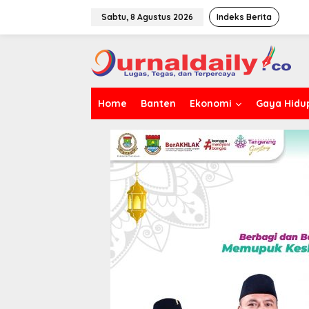
L
e
Sabtu, 8 Agustus 2026
Indeks Berita
w
a
t
i
k
e
Home
Banten
Ekonomi
Gaya Hidu
k
o
n
t
e
n