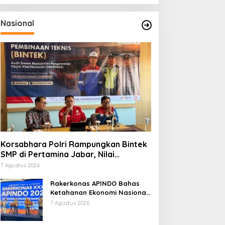
Nasional
Korsabhara Polri Rampungkan Bintek
SMP di Pertamina Jabar, Nilai
Pengamanan Capai 88,44 Persen
7 Agustus 2026
Rakerkonas APINDO Bahas
Ketahanan Ekonomi Nasional,
IMO Indonesia Soroti
7 Agustus 2026
Pentingnya Kolaborasi Lintas
Sektor