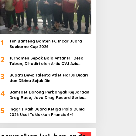
1
Tim Banteng Banten FC Incar Juara
Soekarno Cup 2026
2
Turnamen Sepak Bola Antar RT Desa
Taban, Dihadiri oleh Artis OVJ Azis
Gagap, RT 001 Raih Kemenangan
3
Bupati Dewi: Talenta Atlet Harus Dicari
dan Dibina Sejak Dini
4
Bamsoet Dorong Perbanyak Kejuaraan
Drag Race, Java Drag Record Series
2026 Jadi Ajang Pembinaan Talenta
5
Muda
Inggris Raih Juara Ketiga Piala Dunia
2026 Usai Taklukkan Prancis 6-4