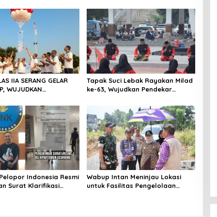
LAS IIA SERANG GELAR
Tapak Suci Lebak Rayakan Milad
P, WUJUDKAN
ke-63, Wujudkan Pendekar
ITAS DAN KEBERSAMAAN
Berkarakter Menuju Kancah
Dunia
Pelopor Indonesia Resmi
Wabup Intan Meninjau Lokasi
n Surat Klarifikasi
untuk Fasilitas Pengelolaan
anagement Ecohome dan
Sampah di Tigaraksa