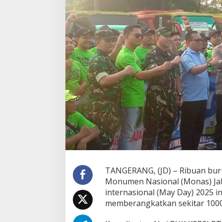
a
y
,
R
i
b
u
a
n
B
u
r
u
h
T
a
n
g
e
TANGERANG, (JD) – Ribuan buru
r
Monumen Nasional (Monas) Jaka
a
internasional (May Day) 2025 
n
g
memberangkatkan sekitar 1000
B
e