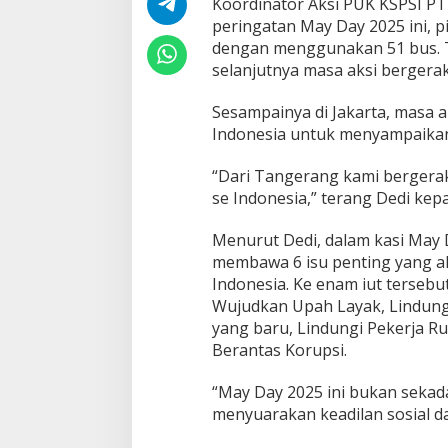
Koordinator Aksi PUK KSPSI P
r
peringatan May Day 2025 ini, 
g
dengan menggunakan 51 bus. T
e
r
selanjutnya masa aksi bergerak
a
k
Sesampainya di Jakarta, masa 
k
Indonesia untuk menyampaikan
e
J
a
“Dari Tangerang kami bergera
k
se Indonesia,” terang Dedi kepa
a
r
Menurut Dedi, dalam kasi May D
t
membawa 6 isu penting yang a
a
U
Indonesia. Ke enam iut terseb
n
Wujudkan Upah Layak, Lindun
t
yang baru, Lindungi Pekerja R
u
Berantas Korupsi.
k
S
a
“May Day 2025 ini bukan seka
m
menyuarakan keadilan sosial da
p
a