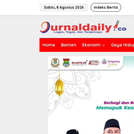
L
e
Sabtu, 8 Agustus 2026
Indeks Berita
w
a
t
i
k
e
Home
Banten
Ekonomi
Gaya Hidu
k
o
n
t
e
n