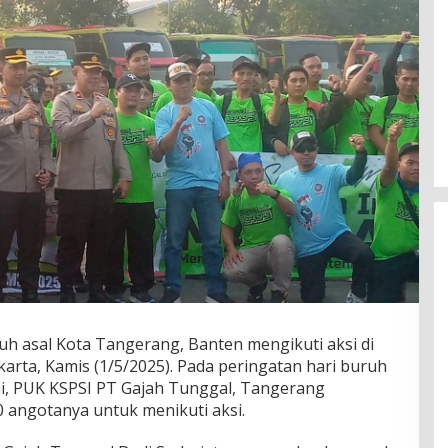
h asal Kota Tangerang, Banten mengikuti aksi di
Fenomena “Dascomology” Dinilai
rta, Kamis (1/5/2025). Pada peringatan hari buruh
Cerminkan Pentingnya Komunikasi
ini, PUK KSPSI PT Gajah Tunggal, Tangerang
Politik dalam Menjaga
Di Politik
|
5 Juli 2026
 angotanya untuk menikuti aksi.
Kepercayaan Publik