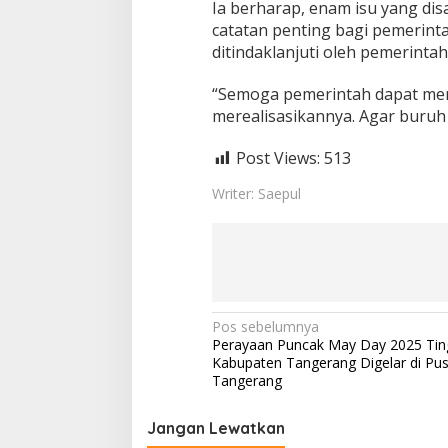
Ia berharap, enam isu yang dis
i
catatan penting bagi pemerinta
k
a
ditindaklanjuti oleh pemerintah
n
6
“Semoga pemerintah dapat men
I
merealisasikannya. Agar buruh 
s
u
Post Views:
513
S
t
Writer: Saepul
r
a
t
e
g
i
s
N
Pos sebelumnya
Perayaan Puncak May Day 2025 Tin
a
Kabupaten Tangerang Digelar di P
v
Tangerang
i
Jangan Lewatkan
g