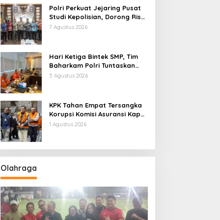
Polri Perkuat Jejaring Pusat
Studi Kepolisian, Dorong Riset
Jadi Dasar Kebijakan dan
7 Agustus 2026
Inovasi
Hari Ketiga Bintek SMP, Tim
Baharkam Polri Tuntaskan
Pemeriksaan Pola
5 Agustus 2026
Pengamanan Pertamina
Patra Niaga Jabar
KPK Tahan Empat Tersangka
Korupsi Komisi Asuransi Kapal
PT Pelni
1 Agustus 2026
Olahraga