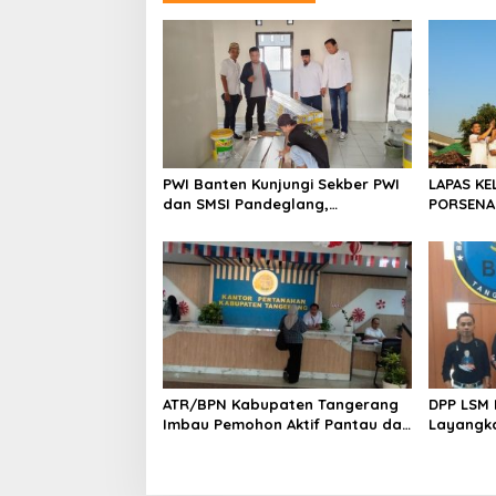
a
s
i
p
o
s
PWI Banten Kunjungi Sekber PWI
LAPAS KE
dan SMSI Pandeglang,
PORSENA
Momentum Percepat Konferensi
SPORTIF
Organisasi
ATR/BPN Kabupaten Tangerang
DPP LSM 
Imbau Pemohon Aktif Pantau dan
Layangka
Laporkan Berkas Mandek
untuk M
BNK