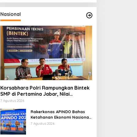
Nasional
Korsabhara Polri Rampungkan Bintek
SMP di Pertamina Jabar, Nilai
Pengamanan Capai 88,44 Persen
7 Agustus 2026
Rakerkonas APINDO Bahas
Ketahanan Ekonomi Nasional,
IMO Indonesia Soroti
7 Agustus 2026
Pentingnya Kolaborasi Lintas
Sektor