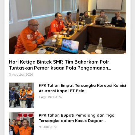
Hari Ketiga Bintek SMP, Tim Baharkam Polri
Tuntaskan Pemeriksaan Pola Pengamanan
Pertamina Patra Niaga Jabar
5 Agustus 2026
KPK Tahan Empat Tersangka Korupsi Komisi
Asuransi Kapal PT Pelni
1 Agustus 2026
KPK Tahan Bupati Pemalang dan Tiga
Tersangka dalam Kasus Dugaan
Pemerasan
30 Juli 2026