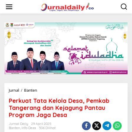
L
e
w
a
t
i
k
e
k
o
n
t
e
n
Jurnal
/
Banten
P
e
Perkuat Tata Kelola Desa, Pemkab
r
k
Tangerang dan Kejagung Pantau
u
Program Jaga Desa
a
t
Jurnal Daily
29 April 2025
T
Banten
,
Info Desa
506 Dilihat