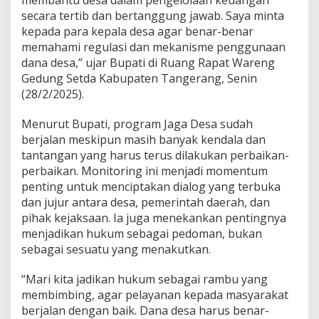
membantu desa dalam pengelolaan keuangan
r
secara tertib dan bertanggung jawab. Saya minta
a
m
kepada para kepala desa agar benar-benar
J
memahami regulasi dan mekanisme penggunaan
a
dana desa,” ujar Bupati di Ruang Rapat Wareng
g
Gedung Setda Kabupaten Tangerang, Senin
a
(28/2/2025).
D
e
s
Menurut Bupati, program Jaga Desa sudah
a
berjalan meskipun masih banyak kendala dan
tantangan yang harus terus dilakukan perbaikan-
perbaikan. Monitoring ini menjadi momentum
penting untuk menciptakan dialog yang terbuka
dan jujur antara desa, pemerintah daerah, dan
pihak kejaksaan. Ia juga menekankan pentingnya
menjadikan hukum sebagai pedoman, bukan
sebagai sesuatu yang menakutkan.
“Mari kita jadikan hukum sebagai rambu yang
membimbing, agar pelayanan kepada masyarakat
berjalan dengan baik. Dana desa harus benar-