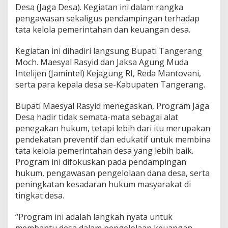
r
Desa (Jaga Desa). Kegiatan ini dalam rangka
a
pengawasan sekaligus pendampingan terhadap
n
tata kelola pemerintahan dan keuangan desa.
g
d
a
Kegiatan ini dihadiri langsung Bupati Tangerang
n
Moch. Maesyal Rasyid dan Jaksa Agung Muda
K
Intelijen (Jamintel) Kejagung RI, Reda Mantovani,
e
serta para kepala desa se-Kabupaten Tangerang.
j
a
g
Bupati Maesyal Rasyid menegaskan, Program Jaga
u
Desa hadir tidak semata-mata sebagai alat
n
penegakan hukum, tetapi lebih dari itu merupakan
g
pendekatan preventif dan edukatif untuk membina
P
a
tata kelola pemerintahan desa yang lebih baik.
n
Program ini difokuskan pada pendampingan
t
hukum, pengawasan pengelolaan dana desa, serta
a
peningkatan kesadaran hukum masyarakat di
u
P
tingkat desa.
r
o
“Program ini adalah langkah nyata untuk
g