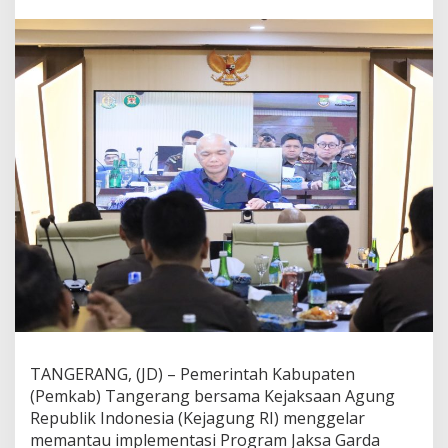
a
t
a
K
e
l
o
l
a
D
e
s
a
,
P
e
m
k
a
b
T
TANGERANG, (JD) – Pemerintah Kabupaten
a
(Pemkab) Tangerang bersama Kejaksaan Agung
n
g
Republik Indonesia (Kejagung RI) menggelar
e
memantau implementasi Program Jaksa Garda