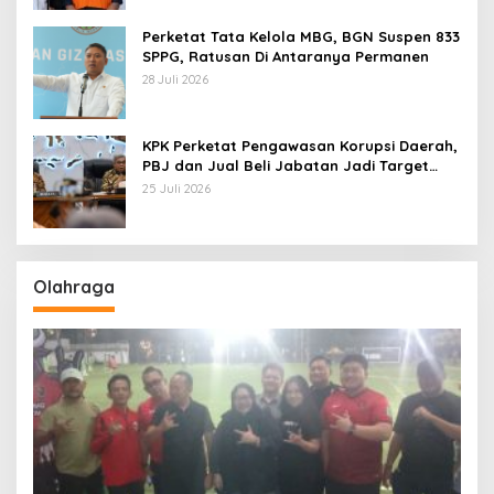
Perketat Tata Kelola MBG, BGN Suspen 833
SPPG, Ratusan Di Antaranya Permanen
28 Juli 2026
KPK Perketat Pengawasan Korupsi Daerah,
PBJ dan Jual Beli Jabatan Jadi Target
Utama
25 Juli 2026
Olahraga