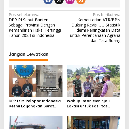
N
Pos sebelumnya
Pos berikutnya
DPR RI Sebut Banten
Kementerian ATR/BPN
a
Sebagai Provinsi Dengan
Dukung Revisi UU Statistik
v
Kemandirian Fiskal Tertinggi
demi Peningkatan Data
Tahun 2024 di Indonesia
untuk Perencanaan Agraria
i
dan Tata Ruang
g
Jangan Lewatkan
a
s
i
p
o
s
DPP LSM Pelopor Indonesia
Wabup Intan Meninjau
Resmi Layangkan Surat
Lokasi untuk Fasilitas
Klarifikasi untuk
Pengelolaan Sampah di
Management Ecohome dan
Tigaraksa
BNK