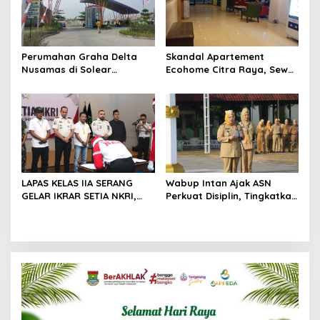
Perumahan Graha Delta
Skandal Apartement
Nusamas di Solear
Ecohome Citra Raya, Sewa
Melanggar Aturan, Diduga
Per Jam dan Peran
Belum Memiliki PSU
Pegawai Staf BNK
LAPAS KELAS IIA SERANG
Wabup Intan Ajak ASN
GELAR IKRAR SETIA NKRI,
Perkuat Disiplin, Tingkatkan
DIIKUTI 2 WARGA BINAAN
Kinerja dan Siaga Hadapi
KASUS TERORISME
Musim Kemarau