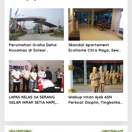
Klarifikasi untuk
Pengelolaan Sampah di
Management Ecohome dan
Tigaraksa
BNK
Perumahan Graha Delta
Skandal Apartement
Nusamas di Solear
Ecohome Citra Raya, Sewa
Melanggar Aturan, Diduga
Per Jam dan Peran
Belum Memiliki PSU
Pegawai Staf BNK
LAPAS KELAS IIA SERANG
Wabup Intan Ajak ASN
GELAR IKRAR SETIA NKRI,
Perkuat Disiplin, Tingkatkan
DIIKUTI 2 WARGA BINAAN
Kinerja dan Siaga Hadapi
KASUS TERORISME
Musim Kemarau