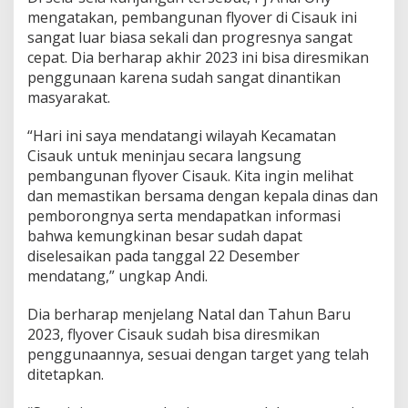
e
mengatakan, pembangunan flyover di Cisauk ini
r
sangat luar biasa sekali dan progresnya sangat
C
i
cepat. Dia berharap akhir 2023 ini bisa diresmikan
s
penggunaan karena sudah sangat dinantikan
a
masyarakat.
u
k
“Hari ini saya mendatangi wilayah Kecamatan
A
k
Cisauk untuk meninjau secara langsung
h
pembangunan flyover Cisauk. Kita ingin melihat
i
dan memastikan bersama dengan kepala dinas dan
r
pemborongnya serta mendapatkan informasi
T
a
bahwa kemungkinan besar sudah dapat
h
diselesaikan pada tanggal 22 Desember
u
mendatang,” ungkap Andi.
n
I
Dia berharap menjelang Natal dan Tahun Baru
n
i
2023, flyover Cisauk sudah bisa diresmikan
penggunaannya, sesuai dengan target yang telah
ditetapkan.