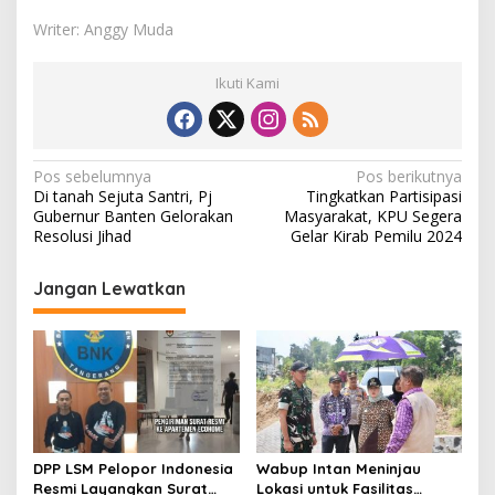
Writer: Anggy Muda
Ikuti Kami
N
Pos sebelumnya
Pos berikutnya
Di tanah Sejuta Santri, Pj
Tingkatkan Partisipasi
a
Gubernur Banten Gelorakan
Masyarakat, KPU Segera
v
Resolusi Jihad
Gelar Kirab Pemilu 2024
i
Jangan Lewatkan
g
a
s
i
p
o
DPP LSM Pelopor Indonesia
Wabup Intan Meninjau
s
Resmi Layangkan Surat
Lokasi untuk Fasilitas