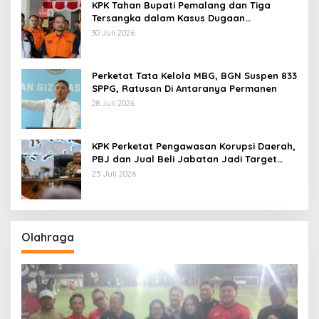
KPK Tahan Bupati Pemalang dan Tiga
Tersangka dalam Kasus Dugaan
Pemerasan
30 Juli 2026
Perketat Tata Kelola MBG, BGN Suspen 833
SPPG, Ratusan Di Antaranya Permanen
28 Juli 2026
KPK Perketat Pengawasan Korupsi Daerah,
PBJ dan Jual Beli Jabatan Jadi Target
Utama
25 Juli 2026
Olahraga