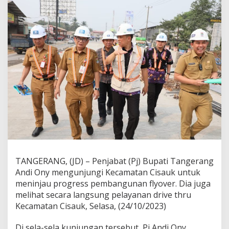
B
e
r
h
a
r
a
p
B
i
s
a
R
e
s
m
i
k
TANGERANG, (JD) – Penjabat (Pj) Bupati Tangerang
a
Andi Ony mengunjungi Kecamatan Cisauk untuk
n
meninjau progress pembangunan flyover. Dia juga
F
melihat secara langsung pelayanan drive thru
l
y
Kecamatan Cisauk, Selasa, (24/10/2023)
o
v
Di sela-sela kunjungan tersebut, Pj Andi Ony