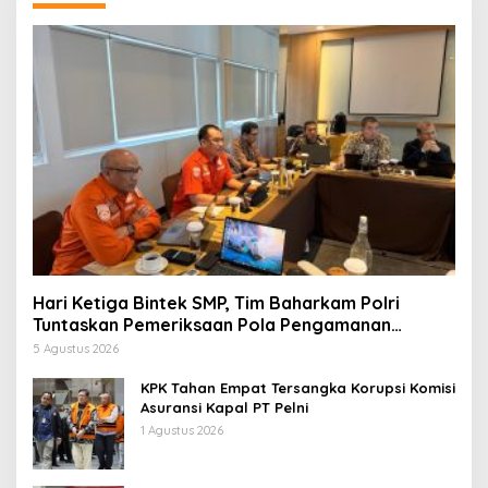
Hari Ketiga Bintek SMP, Tim Baharkam Polri
Tuntaskan Pemeriksaan Pola Pengamanan
Pertamina Patra Niaga Jabar
5 Agustus 2026
KPK Tahan Empat Tersangka Korupsi Komisi
Asuransi Kapal PT Pelni
1 Agustus 2026