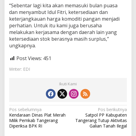
“Sebentar lagi kita akan memasuki bulan puasa
dan menyambut Idul Fitri, ketersediaan dan
keterjangkauan harga komoditi pangan menjadi
perhatian. Untuk itu kami juga berusaha
melakukan kerjasama dengan daerah lain yang
ketersediaan stok berasnya masih surplus,”
ungkapnya.
Post Views:
451
Writer: EDI
Ikuti Kami
N
Pos sebelumnya
Pos berikutnya
Kendaraan Dinas Plat Merah
Satpol PP Kabupaten
a
Milik Pemkab Tangerang
Tangerang Tutup Aktivitas
v
Diperiksa BPK RI
Galian Tanah Ilegal