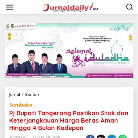
L
e
w
a
t
i
k
e
k
o
n
t
e
n
Jurnal
/
Banten
P
j
Sembako
B
u
Pj Bupati Tangerang Pastikan Stok dan
p
Keterjangkauan Harga Beras Aman
a
Hingga 4 Bulan Kedepan
t
i
Jurnal Daily
27 Februari 2024