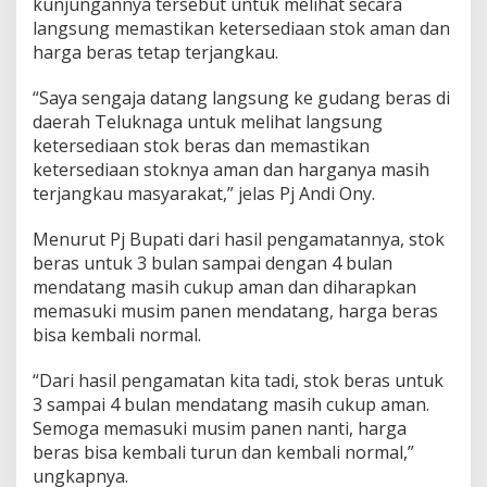
kunjungannya tersebut untuk melihat secara
e
t
langsung memastikan ketersediaan stok aman dan
e
harga beras tetap terjangkau.
r
j
“Saya sengaja datang langsung ke gudang beras di
a
daerah Teluknaga untuk melihat langsung
n
g
ketersediaan stok beras dan memastikan
k
ketersediaan stoknya aman dan harganya masih
a
terjangkau masyarakat,” jelas Pj Andi Ony.
u
a
Menurut Pj Bupati dari hasil pengamatannya, stok
n
H
beras untuk 3 bulan sampai dengan 4 bulan
a
mendatang masih cukup aman dan diharapkan
r
memasuki musim panen mendatang, harga beras
g
bisa kembali normal.
a
B
e
“Dari hasil pengamatan kita tadi, stok beras untuk
r
3 sampai 4 bulan mendatang masih cukup aman.
a
Semoga memasuki musim panen nanti, harga
s
beras bisa kembali turun dan kembali normal,”
A
m
ungkapnya.