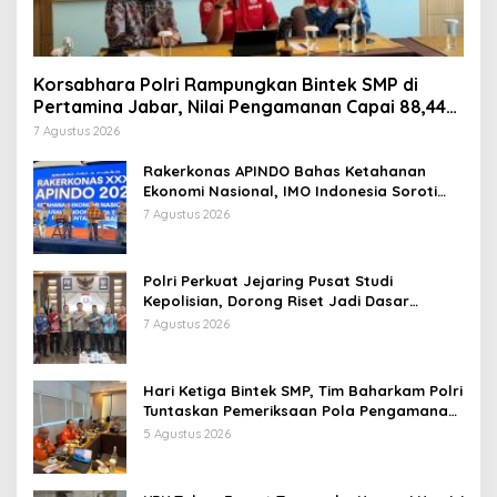
Korsabhara Polri Rampungkan Bintek SMP di
Pertamina Jabar, Nilai Pengamanan Capai 88,44
Persen
7 Agustus 2026
Rakerkonas APINDO Bahas Ketahanan
Ekonomi Nasional, IMO Indonesia Soroti
Pentingnya Kolaborasi Lintas Sektor
7 Agustus 2026
Polri Perkuat Jejaring Pusat Studi
Kepolisian, Dorong Riset Jadi Dasar
Kebijakan dan Inovasi
7 Agustus 2026
Hari Ketiga Bintek SMP, Tim Baharkam Polri
Tuntaskan Pemeriksaan Pola Pengamanan
Pertamina Patra Niaga Jabar
5 Agustus 2026