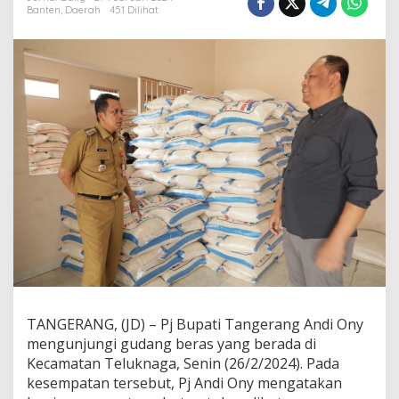
T
Banten
,
Daerah
451 Dilihat
a
n
g
e
r
a
n
g
P
a
s
t
i
k
a
n
S
t
o
k
TANGERANG, (JD) – Pj Bupati Tangerang Andi Ony
d
mengunjungi gudang beras yang berada di
a
Kecamatan Teluknaga, Senin (26/2/2024). Pada
n
kesempatan tersebut, Pj Andi Ony mengatakan
K