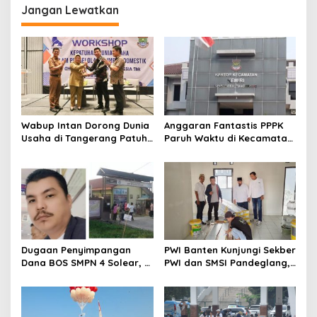
i
Jangan Lewatkan
g
a
s
i
p
o
Wabup Intan Dorong Dunia
Anggaran Fantastis PPPK
s
Usaha di Tangerang Patuh
Paruh Waktu di Kecamatan
Kelola Limbah Domestik
Kemiri Tembus Rp286 Juta,
Kaperwil Banten Soroti
Minim Transparansi
Dugaan Penyimpangan
PWI Banten Kunjungi Sekber
Dana BOS SMPN 4 Solear, L
PWI dan SMSI Pandeglang,
Tamba: Ada Anggaran
Momentum Percepat
Janggal Hingga Ratusan
Konferensi Organisasi
Juta