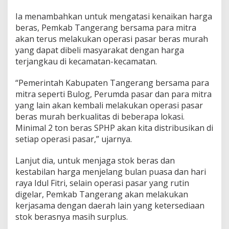
a
n
Ia menambahkan untuk mengatasi kenaikan harga
H
beras, Pemkab Tangerang bersama para mitra
i
akan terus melakukan operasi pasar beras murah
n
g
yang dapat dibeli masyarakat dengan harga
g
terjangkau di kecamatan-kecamatan.
a
4
“Pemerintah Kabupaten Tangerang bersama para
B
mitra seperti Bulog, Perumda pasar dan para mitra
u
l
yang lain akan kembali melakukan operasi pasar
a
beras murah berkualitas di beberapa lokasi.
n
Minimal 2 ton beras SPHP akan kita distribusikan di
K
setiap operasi pasar,” ujarnya.
e
d
e
Lanjut dia, untuk menjaga stok beras dan
p
kestabilan harga menjelang bulan puasa dan hari
a
raya Idul Fitri, selain operasi pasar yang rutin
n
digelar, Pemkab Tangerang akan melakukan
kerjasama dengan daerah lain yang ketersediaan
stok berasnya masih surplus.