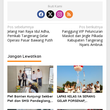
Ikuti Kami
N
Pos sebelumnya
Pos berikutnya
Jelang Hari Raya Idul Adha,
Panggung VIP Peluncuran
a
Pemkab Tangerang Gelar
Maskot dan Jingle Pilkada
v
Operasi Pasar Bawang Putih
Kabupaten Tangerang
Nyaris Ambruk
i
g
Jangan Lewatkan
a
s
i
p
o
s
PWI Banten Kunjungi Sekber
LAPAS KELAS IIA SERANG
PWI dan SMSI Pandeglang,
GELAR PORSENAP,
Momentum Percepat
WUJUDKAN SPORTIFITAS
Konferensi Organisasi
DAN KEBERSAMAAN