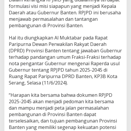
e
formulasi visi misi siapapun yang menjadi Kepala
r
d
Daerah atau Gubernur Banten. RPJPD ini berusaha
a
menjawab permasalahan dan tantangan
R
pembangunan di Provinsi Banten.
e
n
Hal itu diungkapkan Al Muktabar pada Rapat
c
a
Paripurna Dewan Perwakilan Rakyat Daerah
n
(DPRD) Provinsi Banten tentang jawaban Gubernur
a
terhadap pandangan umum Fraksi-Fraksi terhadap
P
nota pengantar Gubernur mengenai Raperda usul
e
Gubernur tentang RPJPD tahun 2025-2045 di
m
b
Ruang Rapat Paripurna DPRD Banten, KP3B Kota
a
Serang, Selasa (11/6/2024).
n
g
“Harapan kita bersama bahwa dokumen RPJPD
u
2025-2045 akan menjadi pedoman kita bersama
n
a
dan mampu menjadi peta jalan permasalahan
n
pembangunan di Provinsi Banten dapat
J
terselesaikan, dan tujuan pembangunan Provinsi
a
Banten yang memiliki segenap kekuatan potensi
n