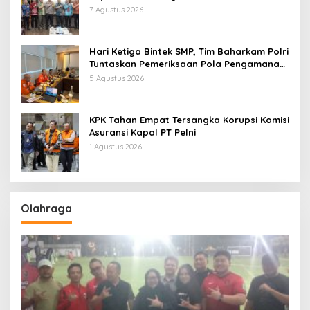
Kebijakan dan Inovasi
7 Agustus 2026
Hari Ketiga Bintek SMP, Tim Baharkam Polri
Tuntaskan Pemeriksaan Pola Pengamanan
Pertamina Patra Niaga Jabar
5 Agustus 2026
KPK Tahan Empat Tersangka Korupsi Komisi
Asuransi Kapal PT Pelni
1 Agustus 2026
Olahraga