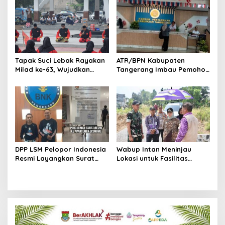
Tapak Suci Lebak Rayakan
ATR/BPN Kabupaten
Milad ke-63, Wujudkan
Tangerang Imbau Pemohon
Pendekar Berkarakter
Aktif Pantau dan Laporkan
Menuju Kancah Dunia
Berkas Mandek
DPP LSM Pelopor Indonesia
Wabup Intan Meninjau
Resmi Layangkan Surat
Lokasi untuk Fasilitas
Klarifikasi untuk
Pengelolaan Sampah di
Management Ecohome dan
Tigaraksa
BNK