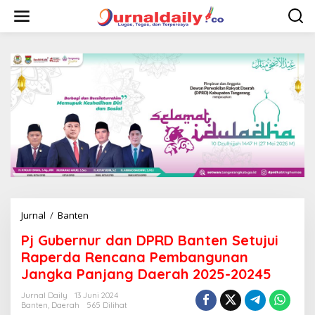
L
e
w
a
t
i
k
e
k
o
n
t
e
n
Jurnal
/
Banten
P
j
Pj Gubernur dan DPRD Banten Setujui
G
u
Raperda Rencana Pembangunan
b
Jangka Panjang Daerah 2025-20245
e
r
Jurnal Daily
13 Juni 2024
n
Banten
,
Daerah
565 Dilihat