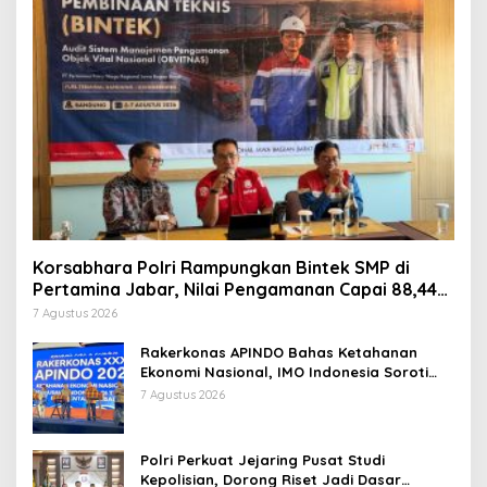
Korsabhara Polri Rampungkan Bintek SMP di
Pertamina Jabar, Nilai Pengamanan Capai 88,44
Persen
7 Agustus 2026
Rakerkonas APINDO Bahas Ketahanan
Ekonomi Nasional, IMO Indonesia Soroti
Pentingnya Kolaborasi Lintas Sektor
7 Agustus 2026
Polri Perkuat Jejaring Pusat Studi
Kepolisian, Dorong Riset Jadi Dasar