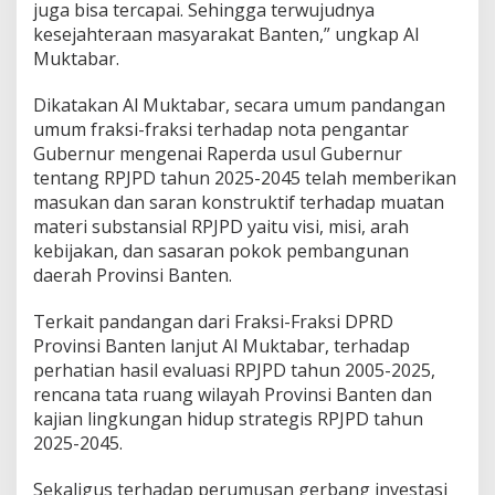
g
juga bisa tercapai. Sehingga terwujudnya
k
kesejahteraan masyarakat Banten,” ungkap Al
a
Muktabar.
P
a
Dikatakan Al Muktabar, secara umum pandangan
n
j
umum fraksi-fraksi terhadap nota pengantar
a
Gubernur mengenai Raperda usul Gubernur
n
tentang RPJPD tahun 2025-2045 telah memberikan
g
masukan dan saran konstruktif terhadap muatan
D
materi substansial RPJPD yaitu visi, misi, arah
a
e
kebijakan, dan sasaran pokok pembangunan
r
daerah Provinsi Banten.
a
h
Terkait pandangan dari Fraksi-Fraksi DPRD
2
Provinsi Banten lanjut Al Muktabar, terhadap
0
2
perhatian hasil evaluasi RPJPD tahun 2005-2025,
5
rencana tata ruang wilayah Provinsi Banten dan
-
kajian lingkungan hidup strategis RPJPD tahun
2
2025-2045.
0
2
4
Sekaligus terhadap perumusan gerbang investasi