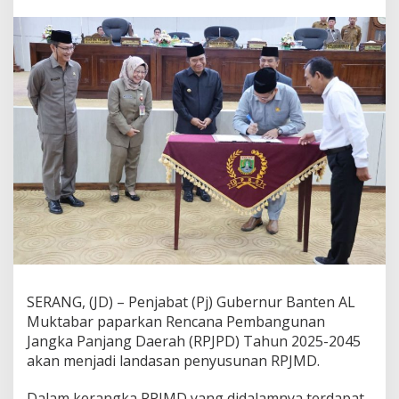
u
r
d
a
n
D
P
R
D
B
a
n
t
e
n
S
e
t
u
SERANG, (JD) – Penjabat (Pj) Gubernur Banten AL
j
Muktabar paparkan Rencana Pembangunan
u
i
Jangka Panjang Daerah (RPJPD) Tahun 2025-2045
R
akan menjadi landasan penyusunan RPJMD.
a
p
Dalam kerangka RPJMD yang didalamnya terdapat