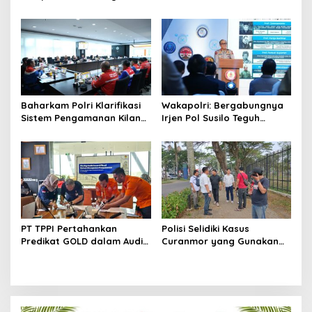
Tersangka
Kriteria Pengamanan
Pertamina Jabar
Baharkam Polri Klarifikasi
Wakapolri: Bergabungnya
Sistem Pengamanan Kilang
Irjen Pol Susilo Teguh
Pertamina RU IV Cilacap
Raharjo Perkuat Jejaring
Nasional Pusat Studi
Kepolisian
PT TPPI Pertahankan
Polisi Selidiki Kasus
Predikat GOLD dalam Audit
Curanmor yang Gunakan
Resertifikasi SMP Obvitnas
Senjata Api di Citra Raya