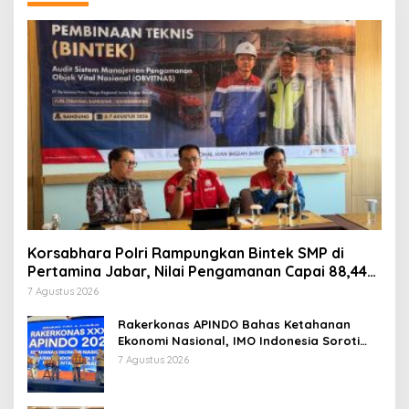
Korsabhara Polri Rampungkan Bintek SMP di
Pertamina Jabar, Nilai Pengamanan Capai 88,44
Persen
7 Agustus 2026
Rakerkonas APINDO Bahas Ketahanan
Ekonomi Nasional, IMO Indonesia Soroti
Pentingnya Kolaborasi Lintas Sektor
7 Agustus 2026