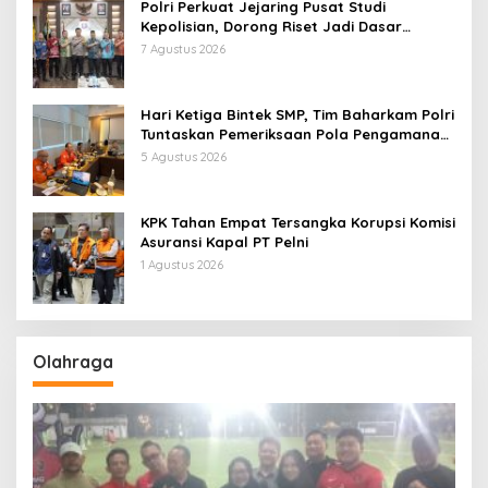
Polri Perkuat Jejaring Pusat Studi
Kepolisian, Dorong Riset Jadi Dasar
Kebijakan dan Inovasi
7 Agustus 2026
Hari Ketiga Bintek SMP, Tim Baharkam Polri
Tuntaskan Pemeriksaan Pola Pengamanan
Pertamina Patra Niaga Jabar
5 Agustus 2026
KPK Tahan Empat Tersangka Korupsi Komisi
Asuransi Kapal PT Pelni
1 Agustus 2026
Olahraga