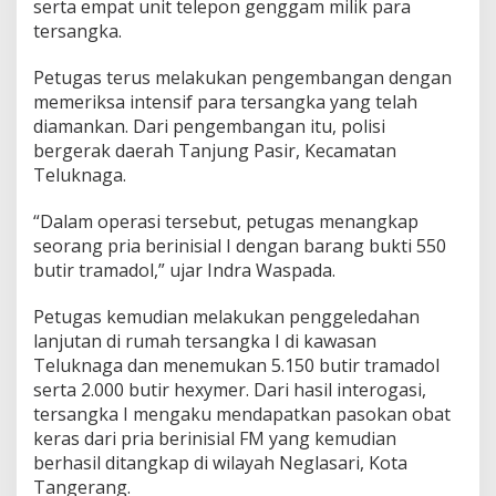
serta empat unit telepon genggam milik para
a
r
tersangka.
k
o
Petugas terus melakukan pengembangan dengan
b
memeriksa intensif para tersangka yang telah
a
diamankan. Dari pengembangan itu, polisi
I
l
bergerak daerah Tanjung Pasir, Kecamatan
e
Teluknaga.
g
a
“Dalam operasi tersebut, petugas menangkap
l
seorang pria berinisial I dengan barang bukti 550
butir tramadol,” ujar Indra Waspada.
Petugas kemudian melakukan penggeledahan
lanjutan di rumah tersangka I di kawasan
Teluknaga dan menemukan 5.150 butir tramadol
serta 2.000 butir hexymer. Dari hasil interogasi,
tersangka I mengaku mendapatkan pasokan obat
keras dari pria berinisial FM yang kemudian
berhasil ditangkap di wilayah Neglasari, Kota
Tangerang.