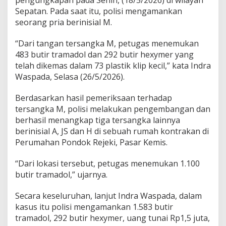
pengungkapan pada Senin, (18/5/2026) di wilayah
l
Sepatan. Pada saat itu, polisi mengamankan
a
m
seorang pria berinisial M.
P
e
“Dari tangan tersangka M, petugas menemukan
n
483 butir tramadol dan 292 butir hexymer yang
g
telah dikemas dalam 73 plastik klip kecil,” kata Indra
g
e
Waspada, Selasa (26/5/2026).
r
e
Berdasarkan hasil pemeriksaan terhadap
b
tersangka M, polisi melakukan pengembangan dan
e
berhasil menangkap tiga tersangka lainnya
k
a
berinisial A, JS dan H di sebuah rumah kontrakan di
n
Perumahan Pondok Rejeki, Pasar Kemis.
J
a
“Dari lokasi tersebut, petugas menemukan 1.100
r
butir tramadol,” ujarnya.
i
n
g
Secara keseluruhan, lanjut Indra Waspada, dalam
a
kasus itu polisi mengamankan 1.583 butir
n
tramadol, 292 butir hexymer, uang tunai Rp1,5 juta,
N