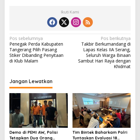
Ikuti Kami
N
Pos sebelumnya
Pos berikutnya
Penegak Perda Kabupaten
Takbir Berkumandang di
a
Tangerang Pilih Pasang
Lapas Kelas IIA Serang,
v
Stiker Dibanding Penyitaan
Seluruh Warga Binaan
di Klub Malam
Sambut Hari Raya dengan
i
Khidmat
g
Jangan Lewatkan
a
s
i
p
o
s
Demo di PEMI AW, Polisi
Tim Bintek Baharkam Polri
Tetapkan Dua Orang
Tuntaskan Evaluasi 18