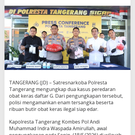
n
g
e
r
a
n
g
T
a
n
g
k
a
p
E
n
TANGERANG (JD) – Satresnarkoba Polresta
a
Tangerang mengungkap dua kasus peredaran
m
obat keras daftar G. Dari pengungkapan tersebut,
O
polisi mengamankan enam tersangka beserta
r
ribuan butir obat keras ilegal siap edar.
a
n
g
Kapolresta Tangerang Kombes Pol Andi
d
Muhammad Indra Waspada Amirullah, awal
a