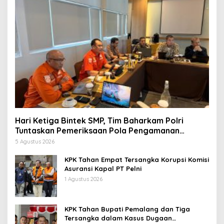
Hari Ketiga Bintek SMP, Tim Baharkam Polri
Tuntaskan Pemeriksaan Pola Pengamanan
Pertamina Patra Niaga Jabar
5 Agustus 2026
KPK Tahan Empat Tersangka Korupsi Komisi
Asuransi Kapal PT Pelni
1 Agustus 2026
KPK Tahan Bupati Pemalang dan Tiga
Tersangka dalam Kasus Dugaan