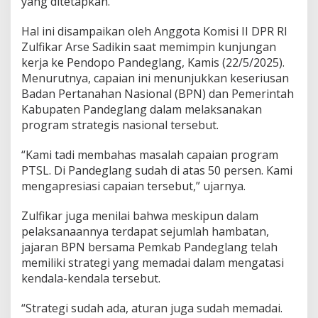
yang ditetapkan.
s
e
n
Hal ini disampaikan oleh Anggota Komisi II DPR RI
L
Zulfikar Arse Sadikin saat memimpin kunjungan
e
kerja ke Pendopo Pandeglang, Kamis (22/5/2025).
b
Menurutnya, capaian ini menunjukkan keseriusan
i
h
Badan Pertanahan Nasional (BPN) dan Pemerintah
,
Kabupaten Pandeglang dalam melaksanakan
A
program strategis nasional tersebut.
n
g
“Kami tadi membahas masalah capaian program
g
o
PTSL. Di Pandeglang sudah di atas 50 persen. Kami
t
mengapresiasi capaian tersebut,” ujarnya.
a
D
Zulfikar juga menilai bahwa meskipun dalam
P
pelaksanaannya terdapat sejumlah hambatan,
R
R
jajaran BPN bersama Pemkab Pandeglang telah
I
memiliki strategi yang memadai dalam mengatasi
B
kendala-kendala tersebut.
e
r
“Strategi sudah ada, aturan juga sudah memadai.
i