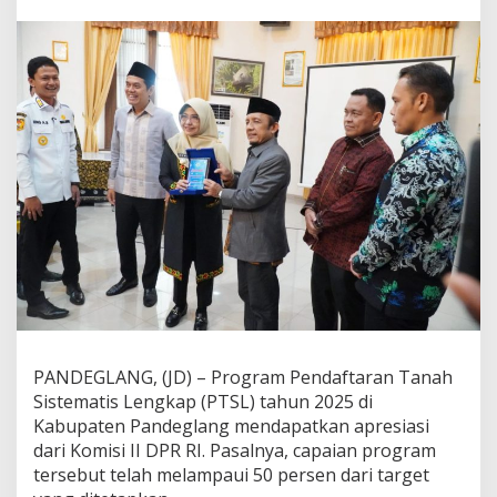
T
S
L
d
i
P
a
n
d
e
g
l
a
n
g
C
a
p
a
PANDEGLANG, (JD) – Program Pendaftaran Tanah
i
Sistematis Lengkap (PTSL) tahun 2025 di
5
0
Kabupaten Pandeglang mendapatkan apresiasi
P
dari Komisi II DPR RI. Pasalnya, capaian program
e
tersebut telah melampaui 50 persen dari target
r