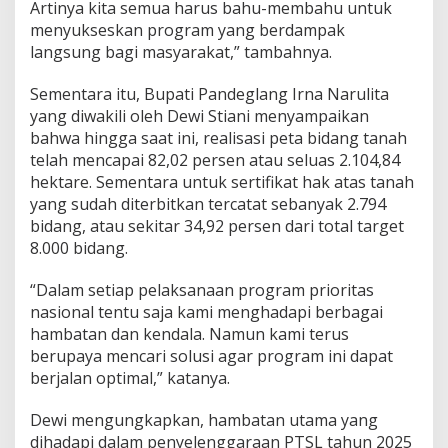
k
Artinya kita semua harus bahu-membahu untuk
a
menyukseskan program yang berdampak
n
langsung bagi masyarakat,” tambahnya.
A
p
Sementara itu, Bupati Pandeglang Irna Narulita
r
e
yang diwakili oleh Dewi Stiani menyampaikan
s
bahwa hingga saat ini, realisasi peta bidang tanah
i
telah mencapai 82,02 persen atau seluas 2.104,84
a
hektare. Sementara untuk sertifikat hak atas tanah
s
yang sudah diterbitkan tercatat sebanyak 2.794
i
bidang, atau sekitar 34,92 persen dari total target
8.000 bidang.
“Dalam setiap pelaksanaan program prioritas
nasional tentu saja kami menghadapi berbagai
hambatan dan kendala. Namun kami terus
berupaya mencari solusi agar program ini dapat
berjalan optimal,” katanya.
Dewi mengungkapkan, hambatan utama yang
dihadapi dalam penyelenggaraan PTSL tahun 2025