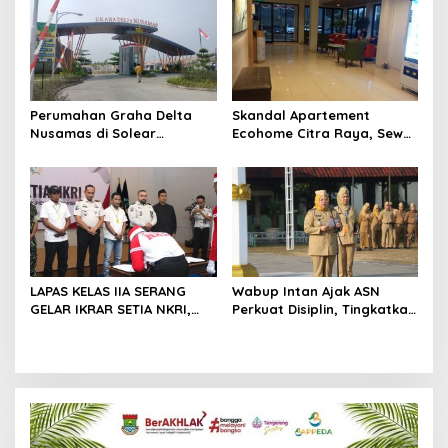
BNK
Perumahan Graha Delta
Skandal Apartement
Nusamas di Solear
Ecohome Citra Raya, Sewa
Melanggar Aturan, Diduga
Per Jam dan Peran
Belum Memiliki PSU
Pegawai Staf BNK
LAPAS KELAS IIA SERANG
Wabup Intan Ajak ASN
GELAR IKRAR SETIA NKRI,
Perkuat Disiplin, Tingkatkan
DIIKUTI 2 WARGA BINAAN
Kinerja dan Siaga Hadapi
KASUS TERORISME
Musim Kemarau