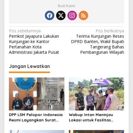
Ikuti Kami
N
Pos sebelumnya
Pos berikutnya
Pemkot Jayapura Lakukan
Terima Kunjungan Reses
a
Kunjungan ke Kantor
DPRD Banten, Wakil Bupati
v
Pertanahan Kota
Tangerang Bahas
Administrasi Jakarta Pusat
Pembangunan Wilayah
i
g
Jangan Lewatkan
a
s
i
p
o
s
DPP LSM Pelopor Indonesia
Wabup Intan Meninjau
Resmi Layangkan Surat
Lokasi untuk Fasilitas
Klarifikasi untuk
Pengelolaan Sampah di
Management Ecohome dan
Tigaraksa