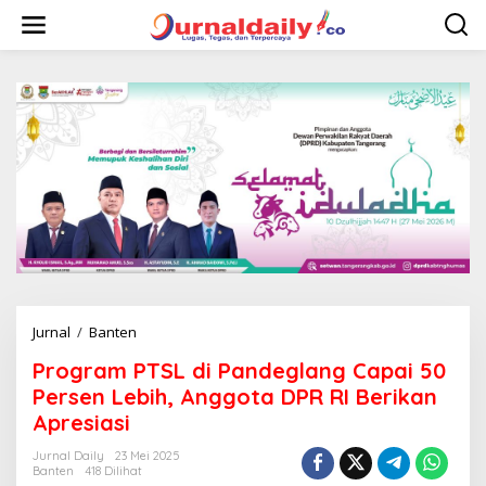
L
e
w
a
t
i
k
e
k
o
n
t
e
n
Jurnal
/
Banten
P
r
Program PTSL di Pandeglang Capai 50
o
g
Persen Lebih, Anggota DPR RI Berikan
r
Apresiasi
a
m
Jurnal Daily
23 Mei 2025
P
Banten
418 Dilihat