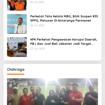
Pemerasan
30 Juli 2026
Perketat Tata Kelola MBG, BGN Suspen 833
SPPG, Ratusan Di Antaranya Permanen
28 Juli 2026
KPK Perketat Pengawasan Korupsi Daerah,
PBJ dan Jual Beli Jabatan Jadi Target
Utama
25 Juli 2026
Olahraga