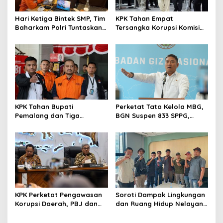
o
s
Hari Ketiga Bintek SMP, Tim
KPK Tahan Empat
Baharkam Polri Tuntaskan
Tersangka Korupsi Komisi
Pemeriksaan Pola
Asuransi Kapal PT Pelni
Pengamanan Pertamina
Patra Niaga Jabar
KPK Tahan Bupati
Perketat Tata Kelola MBG,
Pemalang dan Tiga
BGN Suspen 833 SPPG,
Tersangka dalam Kasus
Ratusan Di Antaranya
Dugaan Pemerasan
Permanen
KPK Perketat Pengawasan
Soroti Dampak Lingkungan
Korupsi Daerah, PBJ dan
dan Ruang Hidup Nelayan,
Jual Beli Jabatan Jadi
FKPN Desak KLH Audit
Target Utama
Reklamasi Pesisir Utara