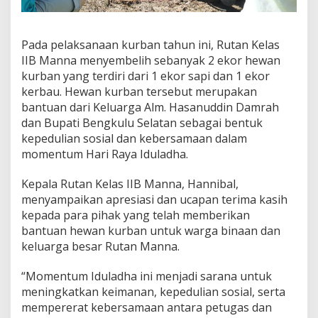
l
A
d
h
Pada pelaksanaan kurban tahun ini, Rutan Kelas
a
IIB Manna menyembelih sebanyak 2 ekor hewan
1
kurban yang terdiri dari 1 ekor sapi dan 1 ekor
4
kerbau. Hewan kurban tersebut merupakan
4
bantuan dari Keluarga Alm. Hasanuddin Damrah
7
H
dan Bupati Bengkulu Selatan sebagai bentuk
kepedulian sosial dan kebersamaan dalam
momentum Hari Raya Iduladha.
Kepala Rutan Kelas IIB Manna, Hannibal,
menyampaikan apresiasi dan ucapan terima kasih
kepada para pihak yang telah memberikan
bantuan hewan kurban untuk warga binaan dan
keluarga besar Rutan Manna.
“Momentum Iduladha ini menjadi sarana untuk
meningkatkan keimanan, kepedulian sosial, serta
mempererat kebersamaan antara petugas dan