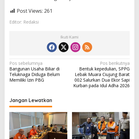
Post Views:
261
Editor: Redaksi
Ikuti Kami
N
Pos sebelumnya
Pos berikutnya
Bangunan Usaha Biliar di
Bentuk kepedulian, SPPG
a
Teluknaga Diduga Belum
Lebak Muara Ciujung Barat
v
Memiliki Izin PBG
002 Salurkan Dua Ekor Sapi
Kurban pada Idul Adha 2026
i
g
Jangan Lewatkan
a
s
i
p