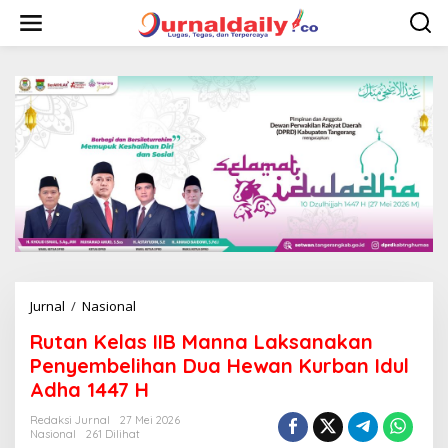
L
e
w
a
t
i
k
e
k
o
n
t
e
n
Jurnal
/
Nasional
R
u
Rutan Kelas IIB Manna Laksanakan
t
a
Penyembelihan Dua Hewan Kurban Idul
n
Adha 1447 H
K
e
Redaksi Jurnal
27 Mei 2026
l
Nasional
261 Dilihat