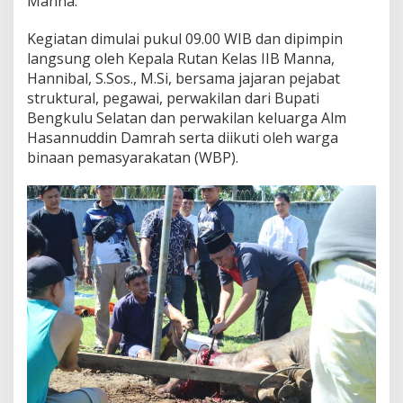
Manna.
m
b
e
Kegiatan dimulai pukul 09.00 WIB dan dipimpin
l
langsung oleh Kepala Rutan Kelas IIB Manna,
i
Hannibal, S.Sos., M.Si, bersama jajaran pejabat
h
struktural, pegawai, perwakilan dari Bupati
a
Bengkulu Selatan dan perwakilan keluarga Alm
n
D
Hasannuddin Damrah serta diikuti oleh warga
u
binaan pemasyarakatan (WBP).
a
H
e
w
a
n
K
u
r
b
a
n
I
d
u