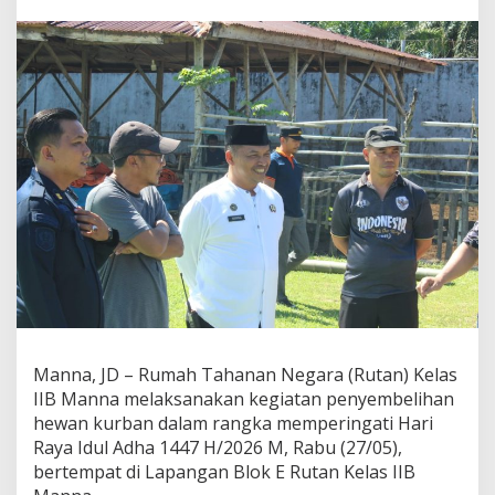
a
s
I
I
B
M
a
n
n
a
L
a
k
s
a
n
a
k
a
Manna, JD – Rumah Tahanan Negara (Rutan) Kelas
n
IIB Manna melaksanakan kegiatan penyembelihan
P
e
hewan kurban dalam rangka memperingati Hari
n
Raya Idul Adha 1447 H/2026 M, Rabu (27/05),
y
bertempat di Lapangan Blok E Rutan Kelas IIB
e