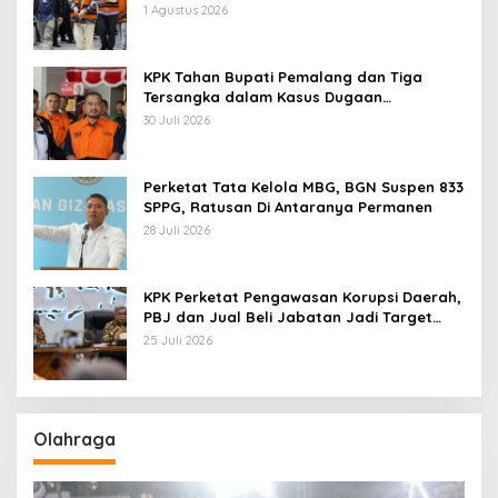
1 Agustus 2026
KPK Tahan Bupati Pemalang dan Tiga
Tersangka dalam Kasus Dugaan
Pemerasan
30 Juli 2026
Perketat Tata Kelola MBG, BGN Suspen 833
SPPG, Ratusan Di Antaranya Permanen
28 Juli 2026
KPK Perketat Pengawasan Korupsi Daerah,
PBJ dan Jual Beli Jabatan Jadi Target
Utama
25 Juli 2026
Olahraga