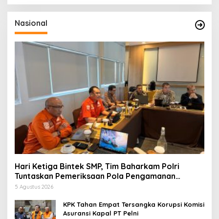
Nasional
Hari Ketiga Bintek SMP, Tim Baharkam Polri
Tuntaskan Pemeriksaan Pola Pengamanan
Pertamina Patra Niaga Jabar
5 Agustus 2026
KPK Tahan Empat Tersangka Korupsi Komisi
Asuransi Kapal PT Pelni