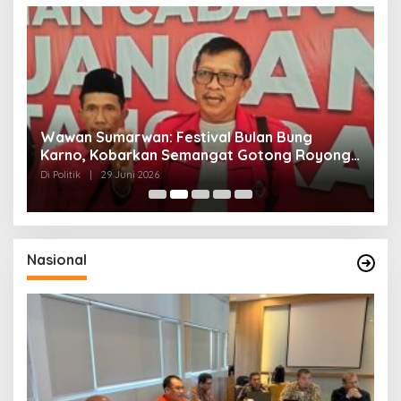
n
Wawan Sumarwan: Festival Bulan Bung
D
ga
Karno, Kobarkan Semangat Gotong Royong
H
dan Kepedulian Sosial
F
Di Politik
|
29 Juni 2026
Di 
Nasional