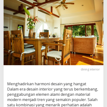
B
e
r
t
e
m
u
K
a
y
u
d
a
l
a
m
H
dining interior
a
r
m
Menghadirkan harmoni desain yang hangat
o
Dalam era desain interior yang terus berkembang,
n
penggabungan elemen alami dengan material
i
modern menjadi tren yang semakin populer. Salah
D
e
satu kombinasi yang menarik perhatian adalah