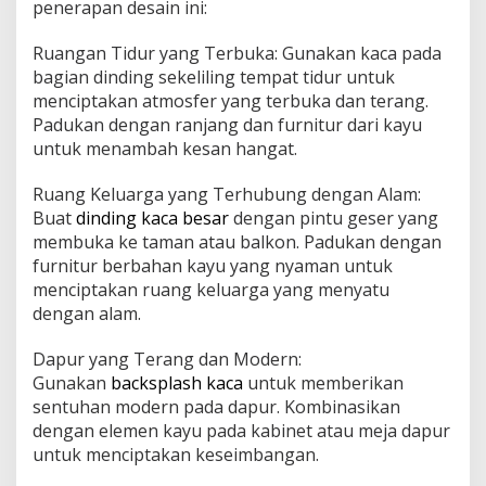
penerapan desain ini:
Ruangan Tidur yang Terbuka: Gunakan kaca pada
bagian dinding sekeliling tempat tidur untuk
menciptakan atmosfer yang terbuka dan terang.
Padukan dengan ranjang dan furnitur dari kayu
untuk menambah kesan hangat.
Ruang Keluarga yang Terhubung dengan Alam:
Buat
dinding kaca besar
dengan pintu geser yang
membuka ke taman atau balkon. Padukan dengan
furnitur berbahan kayu yang nyaman untuk
menciptakan ruang keluarga yang menyatu
dengan alam.
Dapur yang Terang dan Modern:
Gunakan
backsplash kaca
untuk memberikan
sentuhan modern pada dapur. Kombinasikan
dengan elemen kayu pada kabinet atau meja dapur
untuk menciptakan keseimbangan.