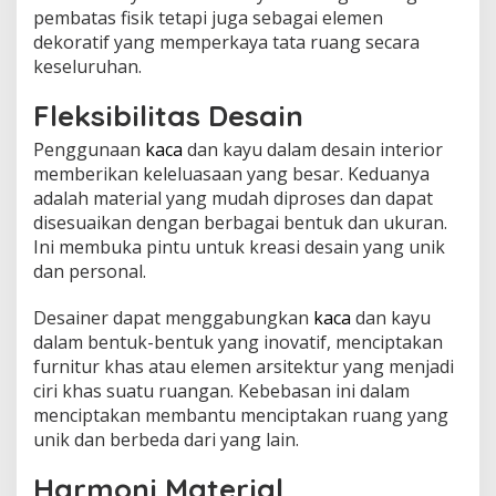
pembatas fisik tetapi juga sebagai elemen
dekoratif yang memperkaya tata ruang secara
keseluruhan.
Fleksibilitas Desain
Penggunaan
kaca
dan kayu dalam desain interior
memberikan keleluasaan yang besar. Keduanya
adalah material yang mudah diproses dan dapat
disesuaikan dengan berbagai bentuk dan ukuran.
Ini membuka pintu untuk kreasi desain yang unik
dan personal.
Desainer dapat menggabungkan
kaca
dan kayu
dalam bentuk-bentuk yang inovatif, menciptakan
furnitur khas atau elemen arsitektur yang menjadi
ciri khas suatu ruangan. Kebebasan ini dalam
menciptakan membantu menciptakan ruang yang
unik dan berbeda dari yang lain.
Harmoni Material