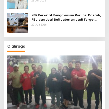
28 Juli 2026
KPK Perketat Pengawasan Korupsi Daerah,
PBJ dan Jual Beli Jabatan Jadi Target
Utama
25 Juli 2026
Olahraga