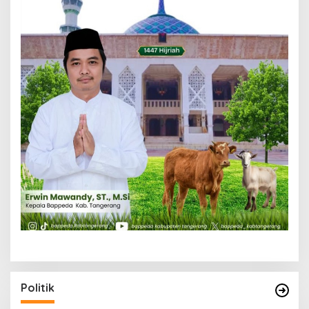
Politik