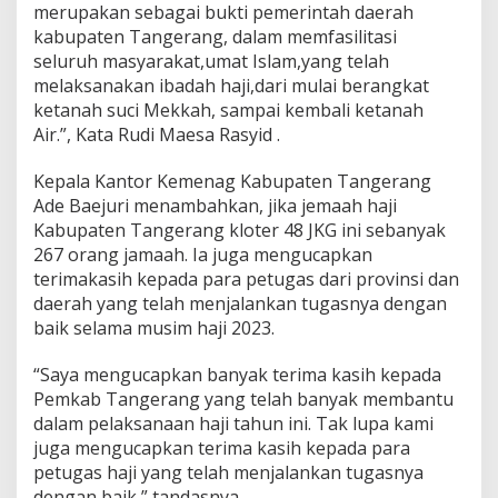
a
merupakan sebagai bukti pemerintah daerah
t
kabupaten Tangerang, dalam memfasilitasi
K
seluruh masyarakat,umat Islam,yang telah
o
melaksanakan ibadah haji,dari mulai berangkat
p
e
ketanah suci Mekkah, sampai kembali ketanah
r
Air.”, Kata Rudi Maesa Rasyid .
J
a
Kepala Kantor Kemenag Kabupaten Tangerang
m
Ade Baejuri menambahkan, jika jemaah haji
a
a
Kabupaten Tangerang kloter 48 JKG ini sebanyak
h
267 orang jamaah. Ia juga mengucapkan
terimakasih kepada para petugas dari provinsi dan
daerah yang telah menjalankan tugasnya dengan
baik selama musim haji 2023.
“Saya mengucapkan banyak terima kasih kepada
Pemkab Tangerang yang telah banyak membantu
dalam pelaksanaan haji tahun ini. Tak lupa kami
juga mengucapkan terima kasih kepada para
petugas haji yang telah menjalankan tugasnya
dengan baik,” tandasnya.