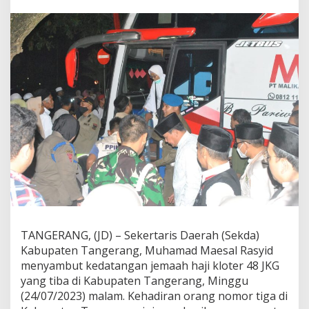
d
a
t
a
n
g
a
n
J
a
m
a
a
h
H
a
j
i
,
TANGERANG, (JD) – Sekertaris Daerah (Sekda)
S
Kabupaten Tangerang, Muhamad Maesal Rasyid
e
k
menyambut kedatangan jemaah haji kloter 48 JKG
d
yang tiba di Kabupaten Tangerang, Minggu
a
(24/07/2023) malam. Kehadiran orang nomor tiga di
K