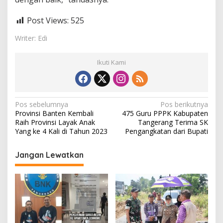
Post Views:
525
Writer: Edi
Ikuti Kami
N
Pos sebelumnya
Pos berikutnya
Provinsi Banten Kembali
475 Guru PPPK Kabupaten
a
Raih Provinsi Layak Anak
Tangerang Terima SK
v
Yang ke 4 Kali di Tahun 2023
Pengangkatan dari Bupati
i
Jangan Lewatkan
g
a
s
i
p