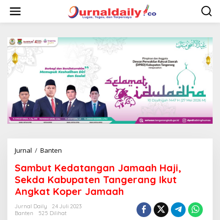
L
e
w
a
t
i
k
e
k
o
n
t
e
n
Jurnal
/
Banten
S
a
Sambut Kedatangan Jamaah Haji,
m
b
Sekda Kabupaten Tangerang Ikut
u
Angkat Koper Jamaah
t
K
Jurnal Daily
24 Juli 2023
e
Banten
525 Dilihat