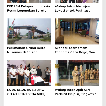
o
DPP LSM Pelopor Indonesia
Wabup Intan Meninjau
s
Resmi Layangkan Surat
Lokasi untuk Fasilitas
Klarifikasi untuk
Pengelolaan Sampah di
Management Ecohome dan
Tigaraksa
BNK
Perumahan Graha Delta
Skandal Apartement
Nusamas di Solear
Ecohome Citra Raya, Sewa
Melanggar Aturan, Diduga
Per Jam dan Peran
Belum Memiliki PSU
Pegawai Staf BNK
LAPAS KELAS IIA SERANG
Wabup Intan Ajak ASN
GELAR IKRAR SETIA NKRI,
Perkuat Disiplin, Tingkatkan
DIIKUTI 2 WARGA BINAAN
Kinerja dan Siaga Hadapi
KASUS TERORISME
Musim Kemarau