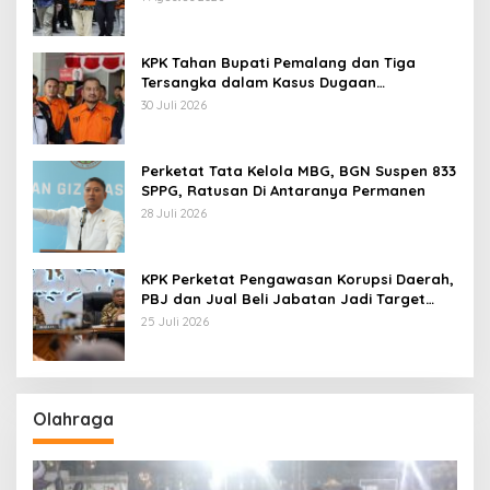
KPK Tahan Bupati Pemalang dan Tiga
Tersangka dalam Kasus Dugaan
Pemerasan
30 Juli 2026
Perketat Tata Kelola MBG, BGN Suspen 833
SPPG, Ratusan Di Antaranya Permanen
28 Juli 2026
KPK Perketat Pengawasan Korupsi Daerah,
PBJ dan Jual Beli Jabatan Jadi Target
Utama
25 Juli 2026
Olahraga