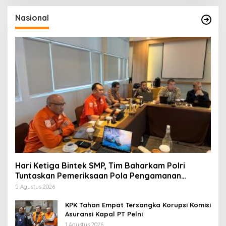
Nasional
Hari Ketiga Bintek SMP, Tim Baharkam Polri
Tuntaskan Pemeriksaan Pola Pengamanan
Pertamina Patra Niaga Jabar
5 Agustus 2026
KPK Tahan Empat Tersangka Korupsi Komisi
Asuransi Kapal PT Pelni
1 Agustus 2026