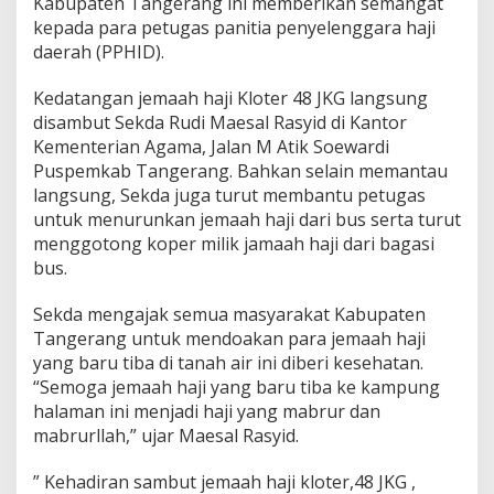
Kabupaten Tangerang ini memberikan semangat
a
b
kepada para petugas panitia penyelenggara haji
u
daerah (PPHID).
p
a
Kedatangan jemaah haji Kloter 48 JKG langsung
t
disambut Sekda Rudi Maesal Rasyid di Kantor
e
n
Kementerian Agama, Jalan M Atik Soewardi
T
Puspemkab Tangerang. Bahkan selain memantau
a
langsung, Sekda juga turut membantu petugas
n
untuk menurunkan jemaah haji dari bus serta turut
g
menggotong koper milik jamaah haji dari bagasi
e
r
bus.
a
n
Sekda mengajak semua masyarakat Kabupaten
g
Tangerang untuk mendoakan para jemaah haji
I
yang baru tiba di tanah air ini diberi kesehatan.
k
u
“Semoga jemaah haji yang baru tiba ke kampung
t
halaman ini menjadi haji yang mabrur dan
A
mabrurllah,” ujar Maesal Rasyid.
n
g
” Kehadiran sambut jemaah haji kloter,48 JKG ,
k