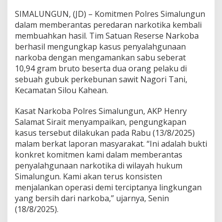
D
u
SIMALUNGUN, (JD) – Komitmen Polres Simalungun
a
dalam memberantas peredaran narkotika kembali
P
membuahkan hasil. Tim Satuan Reserse Narkoba
e
berhasil mengungkap kasus penyalahgunaan
n
g
narkoba dengan mengamankan sabu seberat
e
10,94 gram bruto beserta dua orang pelaku di
d
sebuah gubuk perkebunan sawit Nagori Tani,
a
Kecamatan Silou Kahean.
r
,
A
Kasat Narkoba Polres Simalungun, AKP Henry
m
Salamat Sirait menyampaikan, pengungkapan
a
kasus tersebut dilakukan pada Rabu (13/8/2025)
n
malam berkat laporan masyarakat. “Ini adalah bukti
k
a
konkret komitmen kami dalam memberantas
n
penyalahgunaan narkotika di wilayah hukum
1
Simalungun. Kami akan terus konsisten
0
menjalankan operasi demi terciptanya lingkungan
,
yang bersih dari narkoba,” ujarnya, Senin
9
4
(18/8/2025).
G