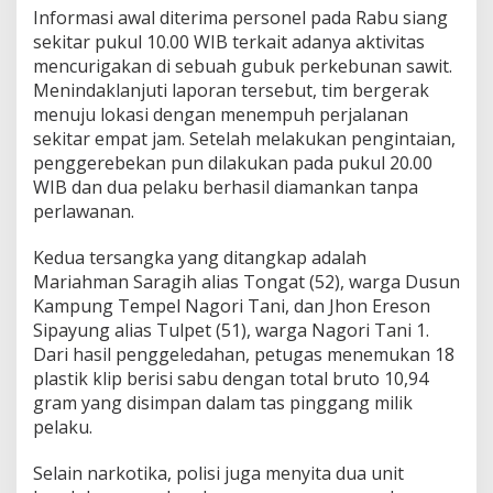
r
Informasi awal diterima personel pada Rabu siang
a
sekitar pukul 10.00 WIB terkait adanya aktivitas
m
mencurigakan di sebuah gubuk perkebunan sawit.
S
a
Menindaklanjuti laporan tersebut, tim bergerak
b
menuju lokasi dengan menempuh perjalanan
u
sekitar empat jam. Setelah melakukan pengintaian,
penggerebekan pun dilakukan pada pukul 20.00
WIB dan dua pelaku berhasil diamankan tanpa
perlawanan.
Kedua tersangka yang ditangkap adalah
Mariahman Saragih alias Tongat (52), warga Dusun
Kampung Tempel Nagori Tani, dan Jhon Ereson
Sipayung alias Tulpet (51), warga Nagori Tani 1.
Dari hasil penggeledahan, petugas menemukan 18
plastik klip berisi sabu dengan total bruto 10,94
gram yang disimpan dalam tas pinggang milik
pelaku.
Selain narkotika, polisi juga menyita dua unit