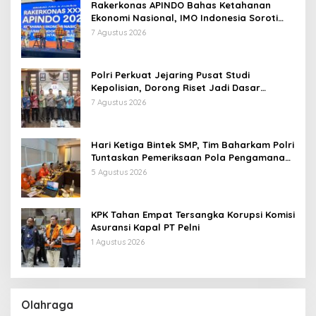
Rakerkonas APINDO Bahas Ketahanan
Ekonomi Nasional, IMO Indonesia Soroti
Pentingnya Kolaborasi Lintas Sektor
7 Agustus 2026
Polri Perkuat Jejaring Pusat Studi
Kepolisian, Dorong Riset Jadi Dasar
Kebijakan dan Inovasi
7 Agustus 2026
Hari Ketiga Bintek SMP, Tim Baharkam Polri
Tuntaskan Pemeriksaan Pola Pengamanan
Pertamina Patra Niaga Jabar
5 Agustus 2026
KPK Tahan Empat Tersangka Korupsi Komisi
Asuransi Kapal PT Pelni
1 Agustus 2026
Olahraga