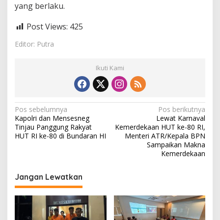
yang berlaku.
Post Views:
425
Editor: Putra
Ikuti Kami
N
Pos sebelumnya
Pos berikutnya
Kapolri dan Mensesneg
Lewat Karnaval
a
Tinjau Panggung Rakyat
Kemerdekaan HUT ke-80 RI,
v
HUT RI ke-80 di Bundaran HI
Menteri ATR/Kepala BPN
Sampaikan Makna
i
Kemerdekaan
g
Jangan Lewatkan
a
s
i