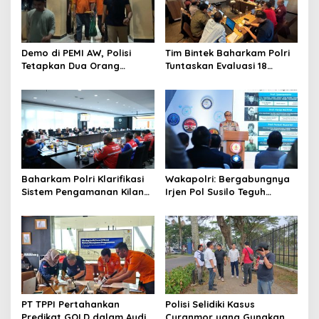
p
o
s
Demo di PEMI AW, Polisi
Tim Bintek Baharkam Polri
Tetapkan Dua Orang
Tuntaskan Evaluasi 18
Tersangka
Kriteria Pengamanan
Pertamina Jabar
Baharkam Polri Klarifikasi
Wakapolri: Bergabungnya
Sistem Pengamanan Kilang
Irjen Pol Susilo Teguh
Pertamina RU IV Cilacap
Raharjo Perkuat Jejaring
Nasional Pusat Studi
Kepolisian
PT TPPI Pertahankan
Polisi Selidiki Kasus
Predikat GOLD dalam Audit
Curanmor yang Gunakan