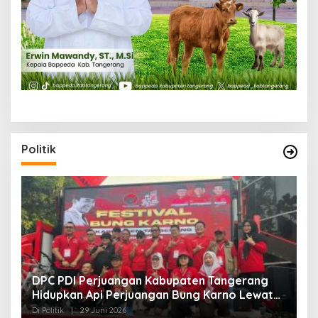
Politik
DPC PDI Perjuangan Kabupaten Tangerang
S
g
Hidupkan Api Perjuangan Bung Karno Lewat
K
Festival Bulan Bung Karno
B
Di Politik
|
29 Juni 2026
Di 