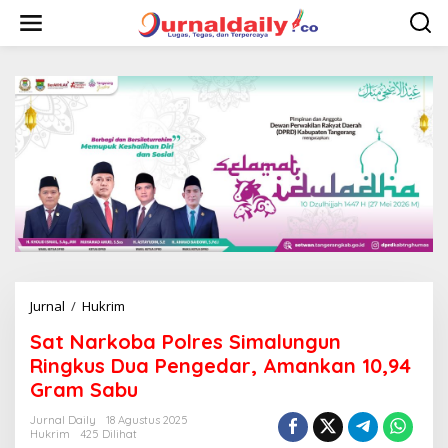
L
e
w
a
t
i
k
e
k
o
n
t
e
n
Jurnal
/
Hukrim
S
a
Sat Narkoba Polres Simalungun
t
N
Ringkus Dua Pengedar, Amankan 10,94
a
Gram Sabu
r
k
Jurnal Daily
18 Agustus 2025
o
Hukrim
425 Dilihat