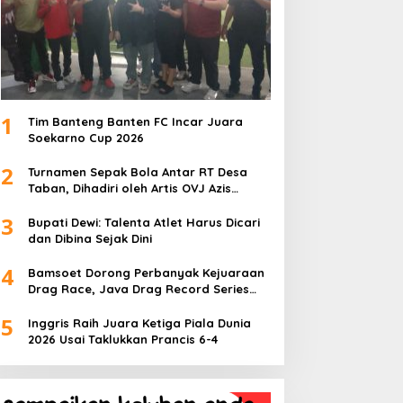
1
Tim Banteng Banten FC Incar Juara
Soekarno Cup 2026
2
Turnamen Sepak Bola Antar RT Desa
Taban, Dihadiri oleh Artis OVJ Azis
Gagap, RT 001 Raih Kemenangan
3
Bupati Dewi: Talenta Atlet Harus Dicari
dan Dibina Sejak Dini
4
Bamsoet Dorong Perbanyak Kejuaraan
Drag Race, Java Drag Record Series
2026 Jadi Ajang Pembinaan Talenta
5
Muda
Inggris Raih Juara Ketiga Piala Dunia
2026 Usai Taklukkan Prancis 6-4