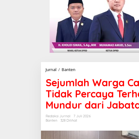
Jurnal
/
Banten
S
e
Sejumlah Warga Ca
j
u
Tidak Percaya Ter
m
l
Mundur dari Jabat
a
h
W
Redaksi Jurnal
7 Juli 2026
a
Banten
328 Dilihat
r
g
a