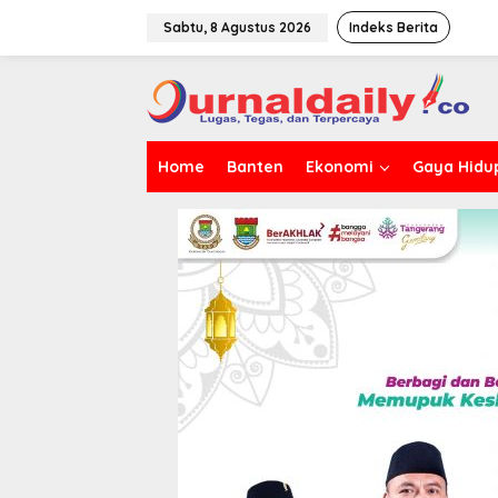
L
e
Sabtu, 8 Agustus 2026
Indeks Berita
w
a
t
i
k
e
Home
Banten
Ekonomi
Gaya Hidu
k
o
n
t
e
n