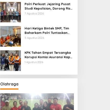
Polri Perkuat Jejaring Pusat
Studi Kepolisian, Dorong Riset
Jadi Dasar Kebijakan dan
7 Agustus 2026
Inovasi
Hari Ketiga Bintek SMP, Tim
Baharkam Polri Tuntaskan
Pemeriksaan Pola
5 Agustus 2026
Pengamanan Pertamina
Patra Niaga Jabar
KPK Tahan Empat Tersangka
Korupsi Komisi Asuransi Kapal
PT Pelni
1 Agustus 2026
Olahraga