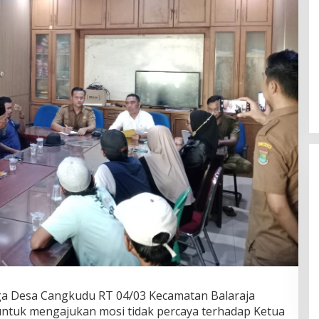
Fenomena “Dascomology” Dinilai
Cerminkan Pentingnya Komunikasi
Politik dalam Menjaga
Di Politik
|
5 Juli 2026
ga Desa Cangkudu RT 04/03 Kecamatan Balaraja
Kepercayaan Publik
untuk mengajukan mosi tidak percaya terhadap Ketua