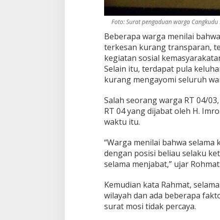
Foto: Surat pengaduan warga Cangkudu 
Beberapa warga menilai bahwa
terkesan kurang transparan, t
kegiatan sosial kemasyarakatan
Selain itu, terdapat pula kel
kurang mengayomi seluruh warg
Salah seorang warga RT 04/03
RT 04 yang dijabat oleh H. Im
waktu itu.
“Warga menilai bahwa selama k
dengan posisi beliau selaku ke
selama menjabat,” ujar Rohmat
Kemudian kata Rahmat, selama i
wilayah dan ada beberapa fakt
surat mosi tidak percaya.