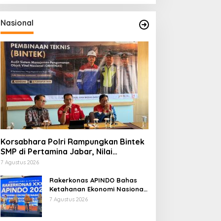
Nasional
Korsabhara Polri Rampungkan Bintek
SMP di Pertamina Jabar, Nilai
Pengamanan Capai 88,44 Persen
7 Agustus 2026
Rakerkonas APINDO Bahas
Ketahanan Ekonomi Nasional,
IMO Indonesia Soroti
7 Agustus 2026
Pentingnya Kolaborasi Lintas
Sektor