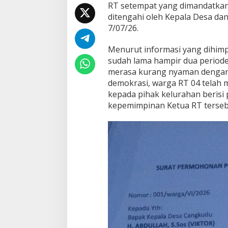
RT setempat yang dimandatkan 
r
c
ditengahi oleh Kepala Desa dan
a
7/07/26.
y
a
Menurut informasi yang dihimp
T
sudah lama hampir dua period
e
r
merasa kurang nyaman dengan 
h
demokrasi, warga RT 04 telah
a
kepada pihak kelurahan berisi
d
kepemimpinan Ketua RT terseb
a
p
K
e
t
u
a
R
T
0
4
/
0
3