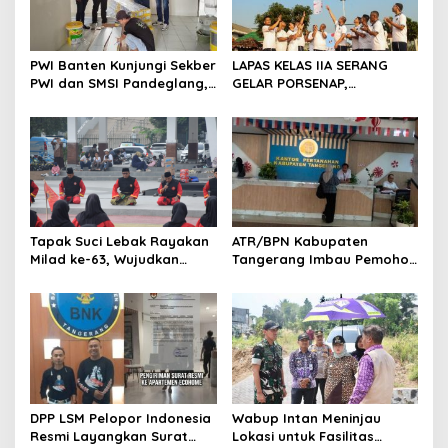
p
o
s
PWI Banten Kunjungi Sekber
LAPAS KELAS IIA SERANG
PWI dan SMSI Pandeglang,
GELAR PORSENAP,
Momentum Percepat
WUJUDKAN SPORTIFITAS
Konferensi Organisasi
DAN KEBERSAMAAN
Tapak Suci Lebak Rayakan
ATR/BPN Kabupaten
Milad ke-63, Wujudkan
Tangerang Imbau Pemohon
Pendekar Berkarakter
Aktif Pantau dan Laporkan
Menuju Kancah Dunia
Berkas Mandek
DPP LSM Pelopor Indonesia
Wabup Intan Meninjau
Resmi Layangkan Surat
Lokasi untuk Fasilitas