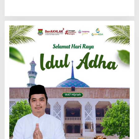
Klarifikasi untuk
Pengelolaan Sampah di
Management Ecohome dan
Tigaraksa
BNK