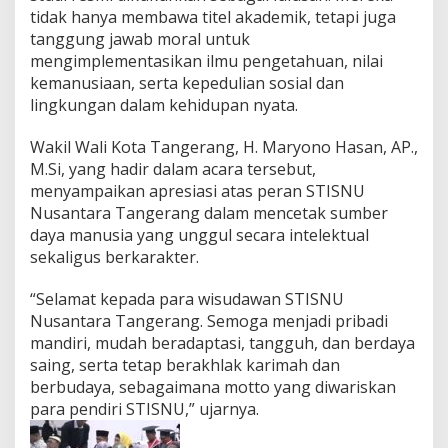
u
tidak hanya membawa titel akademik, tetapi juga
m
tanggung jawab moral untuk
a
mengimplementasikan ilmu pengetahuan, nilai
n
i
kemanusiaan, serta kepedulian sosial dan
s
lingkungan dalam kehidupan nyata.
d
a
Wakil Wali Kota Tangerang, H. Maryono Hasan, AP.,
n
M.Si, yang hadir dalam acara tersebut,
W
a
menyampaikan apresiasi atas peran STISNU
w
Nusantara Tangerang dalam mencetak sumber
a
daya manusia yang unggul secara intelektual
s
sekaligus berkarakter.
a
n
E
“Selamat kepada para wisudawan STISNU
k
Nusantara Tangerang. Semoga menjadi pribadi
o
mandiri, mudah beradaptasi, tangguh, dan berdaya
l
saing, serta tetap berakhlak karimah dan
o
g
berbudaya, sebagaimana motto yang diwariskan
i
para pendiri STISNU,” ujarnya.
s