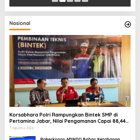
Nasional
Korsabhara Polri Rampungkan Bintek SMP di
Pertamina Jabar, Nilai Pengamanan Capai 88,44
Persen
7 Agustus 2026
Rakerkonas APINDO Bahas Ketahanan