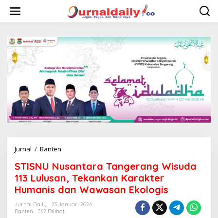
L
e
w
a
t
i
k
e
k
o
n
t
e
n
Jurnal
/
Banten
S
T
STISNU Nusantara Tangerang Wisuda
I
S
113 Lulusan, Tekankan Karakter
N
Humanis dan Wawasan Ekologis
U
N
Jurnal Daily
23 Januari 2026
u
Banten
362 Dilihat