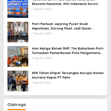
Ekonomi Nasional, IMO Indonesia Soroti
Pentingnya Kolaborasi Lintas Sektor
7 Agustus 2026
Polri Perkuat Jejaring Pusat Studi
Kepolisian, Dorong Riset Jadi Dasar
Kebijakan dan Inovasi
7 Agustus 2026
Hari Ketiga Bintek SMP, Tim Baharkam Polri
Tuntaskan Pemeriksaan Pola Pengamanan
Pertamina Patra Niaga Jabar
5 Agustus 2026
KPK Tahan Empat Tersangka Korupsi Komisi
Asuransi Kapal PT Pelni
1 Agustus 2026
Olahraga