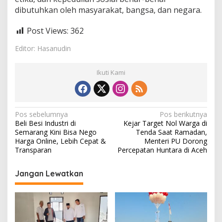
dibutuhkan oleh masyarakat, bangsa, dan negara.
Post Views:
362
Editor: Hasanudin
Ikuti Kami
N
Pos sebelumnya
Pos berikutnya
Beli Besi Industri di
Kejar Target Nol Warga di
a
Semarang Kini Bisa Nego
Tenda Saat Ramadan,
v
Harga Online, Lebih Cepat &
Menteri PU Dorong
Transparan
Percepatan Huntara di Aceh
i
g
Jangan Lewatkan
a
s
i