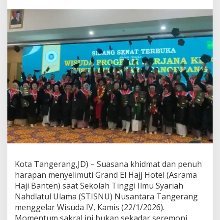
s
a
n
t
a
r
a
T
a
n
g
e
r
a
n
g
W
i
s
Kota Tangerang,JD) – Suasana khidmat dan penuh
u
harapan menyelimuti Grand El Hajj Hotel (Asrama
d
Haji Banten) saat Sekolah Tinggi Ilmu Syariah
a
1
Nahdlatul Ulama (STISNU) Nusantara Tangerang
1
menggelar Wisuda IV, Kamis (22/1/2026).
3
Momentum sakral ini bukan sekadar seremoni