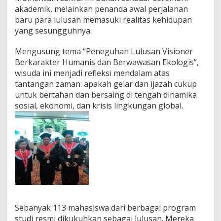
L
akademik, melainkan penanda awal perjalanan
u
baru para lulusan memasuki realitas kehidupan
l
u
yang sesungguhnya.
s
a
Mengusung tema “Peneguhan Lulusan Visioner
n
Berkarakter Humanis dan Berwawasan Ekologis”,
,
wisuda ini menjadi refleksi mendalam atas
T
e
tantangan zaman: apakah gelar dan ijazah cukup
k
untuk bertahan dan bersaing di tengah dinamika
a
sosial, ekonomi, dan krisis lingkungan global.
n
k
a
n
K
a
r
a
k
t
e
r
Sebanyak 113 mahasiswa dari berbagai program
H
studi resmi dikukuhkan sebagai lulusan. Mereka