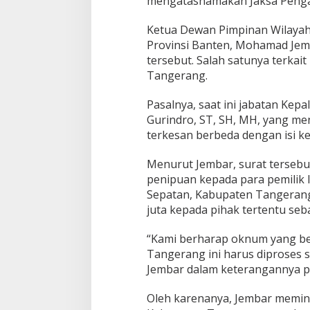
mengatasnamakan Jaksa Penga
g
T
Ketua Dewan Pimpinan Wilaya
e
Provinsi Banten, Mohamad Jemb
r
tersebut. Salah satunya terka
l
i
Tangerang.
b
a
Pasalnya, saat ini jabatan Kepa
t
Gurindro, ST, SH, MH, yang meng
terkesan berbeda dengan isi k
Menurut Jembar, surat tersebut
penipuan kepada para pemilik 
Sepatan, Kabupaten Tangerang
juta kepada pihak tertentu seb
“Kami berharap oknum yang be
Tangerang ini harus diproses 
Jembar dalam keterangannya pa
Oleh karenanya, Jembar meminta