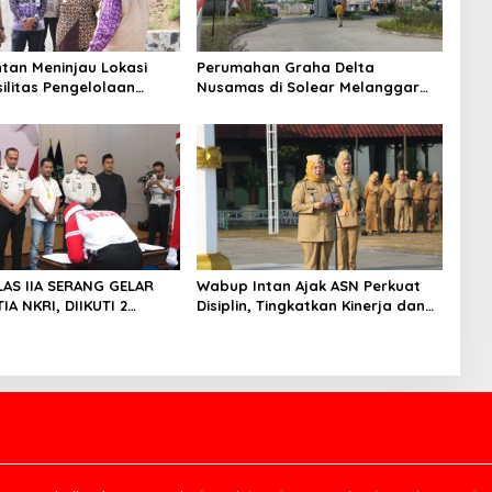
tan Meninjau Lokasi
Perumahan Graha Delta
silitas Pengelolaan
Nusamas di Solear Melanggar
i Tigaraksa
Aturan, Diduga Belum Memiliki
PSU
LAS IIA SERANG GELAR
Wabup Intan Ajak ASN Perkuat
IA NKRI, DIIKUTI 2
Disiplin, Tingkatkan Kinerja dan
INAAN KASUS TERORISME
Siaga Hadapi Musim Kemarau