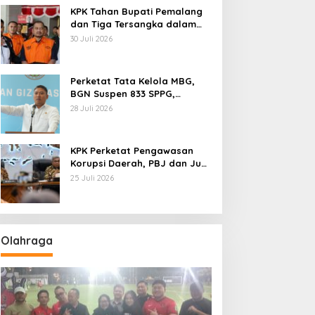
KPK Tahan Bupati Pemalang
dan Tiga Tersangka dalam
Kasus Dugaan Pemerasan
30 Juli 2026
Perketat Tata Kelola MBG,
BGN Suspen 833 SPPG,
Ratusan Di Antaranya
28 Juli 2026
Permanen
KPK Perketat Pengawasan
Korupsi Daerah, PBJ dan Jual
Beli Jabatan Jadi Target
25 Juli 2026
Utama
Olahraga