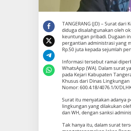
e
n
:
U
TANGERANG (JD) – Surat dari K
s
diduga disalahgunakan oleh o
u
t
keuntungan pribadi. Dugaan in
T
pergantian administrasi yang
u
Rp.50 juta kepada sejumlah pe
n
t
Informasi tersebut ramai diper
a
s
WhatsApp (WA). Dalam surat ya
P
pada Kejari Kabupaten Tanger
a
Khusus dari Dinas Lingkungan
r
Nomor: 600.4.18/4076.1/X/DLHK
a
O
k
Surat itu menyatakan adanya p
n
lingkungan yang dilakukan oleh
u
dan WH, dengan sanksi administr
m
y
Tak hanya itu, dalam surat te
a
n