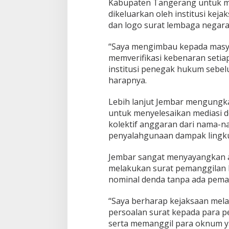
Kabupaten Tangerang untuk me
dikeluarkan oleh institusi ke
dan logo surat lembaga negara
“Saya mengimbau kepada masyara
memverifikasi kebenaran seti
institusi penegak hukum sebe
harapnya.
Lebih lanjut Jembar mengung
untuk menyelesaikan mediasi d
kolektif anggaran dari nama-na
penyalahgunaan dampak lingk
Jembar sangat menyayangkan ad
melakukan surat pemanggilan kl
nominal denda tanpa ada pema
“Saya berharap kejaksaan mela
persoalan surat kepada para p
serta memanggil para oknum y