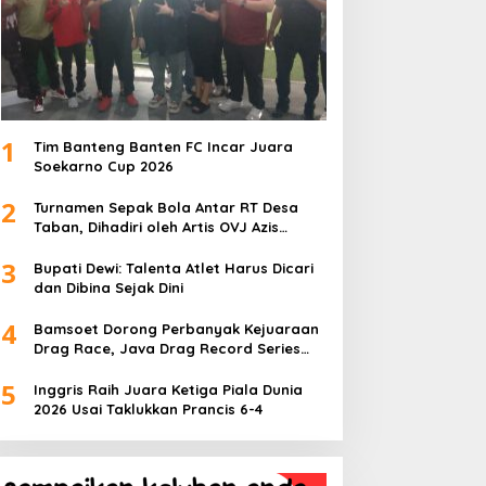
1
Tim Banteng Banten FC Incar Juara
Soekarno Cup 2026
2
Turnamen Sepak Bola Antar RT Desa
Taban, Dihadiri oleh Artis OVJ Azis
Gagap, RT 001 Raih Kemenangan
3
Bupati Dewi: Talenta Atlet Harus Dicari
dan Dibina Sejak Dini
4
Bamsoet Dorong Perbanyak Kejuaraan
Drag Race, Java Drag Record Series
2026 Jadi Ajang Pembinaan Talenta
5
Muda
Inggris Raih Juara Ketiga Piala Dunia
2026 Usai Taklukkan Prancis 6-4