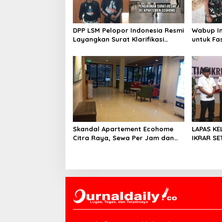
p
o
s
DPP LSM Pelopor Indonesia Resmi
Wabup In
Layangkan Surat Klarifikasi
untuk Fa
untuk Management Ecohome dan
Sampah d
BNK
Skandal Apartement Ecohome
LAPAS KE
Citra Raya, Sewa Per Jam dan
IKRAR SET
Peran Pegawai Staf BNK
WARGA B