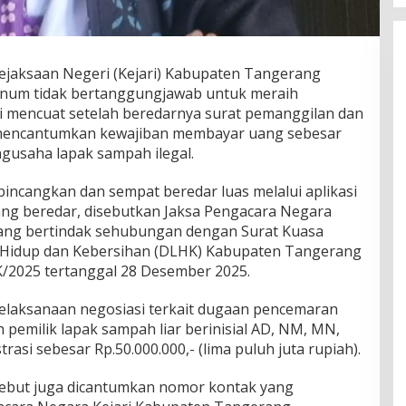
ejaksaan Negeri (Kejari) Kabupaten Tangerang
knum tidak bertanggungjawab untuk meraih
i mencuat setelah beredarnya surat pemanggilan dan
 mencantumkan kewajiban membayar uang sebesar
ngusaha lapak sampah ilegal.
bincangkan dan sempat beredar luas melalui aplikasi
ng beredar, disebutkan Jaksa Pengacara Negara
ang bertindak sehubungan dengan Surat Kuasa
 Hidup dan Kebersihan (DLHK) Kabupaten Tangerang
/2025 tertanggal 28 Desember 2025.
elaksanaan negosiasi terkait dugaan pencemaran
 pemilik lapak sampah liar berinisial AD, NM, MN,
asi sebesar Rp.50.000.000,- (lima puluh juta rupiah).
rsebut juga dicantumkan nomor kontak yang