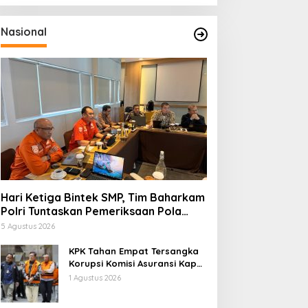
Nasional
Hari Ketiga Bintek SMP, Tim Baharkam
Polri Tuntaskan Pemeriksaan Pola
Pengamanan Pertamina Patra Niaga
5 Agustus 2026
Jabar
KPK Tahan Empat Tersangka
Korupsi Komisi Asuransi Kapal
PT Pelni
1 Agustus 2026