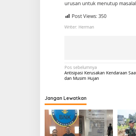
urusan untuk menutup masala
Post Views:
350
Writer: Herman
N
Pos sebelumnya
Antisipasi Kerusakan Kendaraan Saat
a
dan Musim Hujan
v
i
Jangan Lewatkan
g
a
s
i