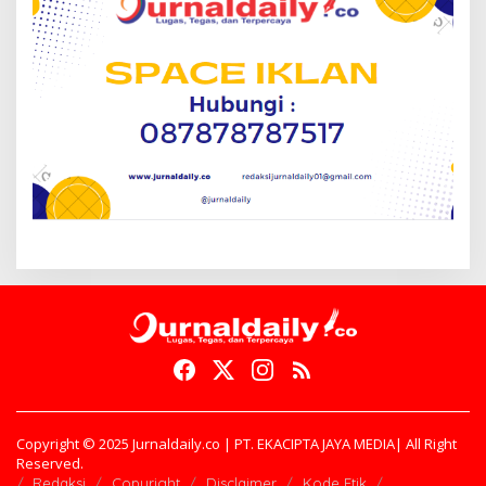
Copyright © 2025 Jurnaldaily.co | PT. EKACIPTA JAYA MEDIA| All Right
Reserved.
Redaksi
Copyright
Disclaimer
Kode Etik