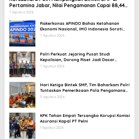
Pertamina Jabar, Nilai Pengamanan Capai 88,44
Persen
7 Agustus 2026
Rakerkonas APINDO Bahas Ketahanan
Ekonomi Nasional, IMO Indonesia Soroti
Pentingnya Kolaborasi Lintas Sektor
7 Agustus 2026
Polri Perkuat Jejaring Pusat Studi
Kepolisian, Dorong Riset Jadi Dasar
Kebijakan dan Inovasi
7 Agustus 2026
Hari Ketiga Bintek SMP, Tim Baharkam Polri
Tuntaskan Pemeriksaan Pola Pengamanan
Pertamina Patra Niaga Jabar
5 Agustus 2026
KPK Tahan Empat Tersangka Korupsi Komisi
Asuransi Kapal PT Pelni
1 Agustus 2026