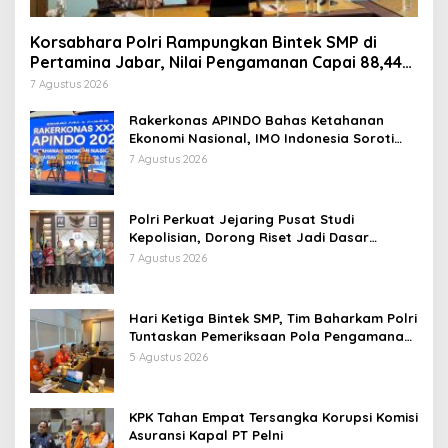
Korsabhara Polri Rampungkan Bintek SMP di
Pertamina Jabar, Nilai Pengamanan Capai 88,44
Persen
7 Agustus 2026
Rakerkonas APINDO Bahas Ketahanan
Ekonomi Nasional, IMO Indonesia Soroti
Pentingnya Kolaborasi Lintas Sektor
7 Agustus 2026
Polri Perkuat Jejaring Pusat Studi
Kepolisian, Dorong Riset Jadi Dasar
Kebijakan dan Inovasi
7 Agustus 2026
Hari Ketiga Bintek SMP, Tim Baharkam Polri
Tuntaskan Pemeriksaan Pola Pengamanan
Pertamina Patra Niaga Jabar
5 Agustus 2026
KPK Tahan Empat Tersangka Korupsi Komisi
Asuransi Kapal PT Pelni