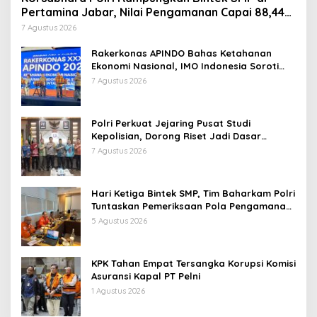
Pertamina Jabar, Nilai Pengamanan Capai 88,44
Persen
7 Agustus 2026
Rakerkonas APINDO Bahas Ketahanan
Ekonomi Nasional, IMO Indonesia Soroti
Pentingnya Kolaborasi Lintas Sektor
7 Agustus 2026
Polri Perkuat Jejaring Pusat Studi
Kepolisian, Dorong Riset Jadi Dasar
Kebijakan dan Inovasi
7 Agustus 2026
Hari Ketiga Bintek SMP, Tim Baharkam Polri
Tuntaskan Pemeriksaan Pola Pengamanan
Pertamina Patra Niaga Jabar
5 Agustus 2026
KPK Tahan Empat Tersangka Korupsi Komisi
Asuransi Kapal PT Pelni
1 Agustus 2026