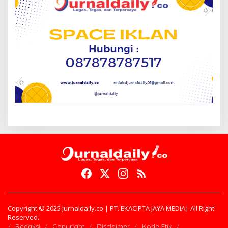
Copyright © 2025 Jurnaldaily.co | PT. EKACIPTA JAYA MEDIA| All Right
Reserved.
Redaksi
Copyright
Disclaimer
Kode Etik