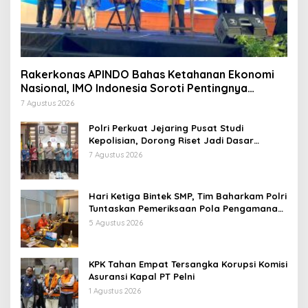
Rakerkonas APINDO Bahas Ketahanan Ekonomi
Nasional, IMO Indonesia Soroti Pentingnya
Kolaborasi Lintas Sektor
7 Agustus 2026
Polri Perkuat Jejaring Pusat Studi
Kepolisian, Dorong Riset Jadi Dasar
Kebijakan dan Inovasi
7 Agustus 2026
Hari Ketiga Bintek SMP, Tim Baharkam Polri
Tuntaskan Pemeriksaan Pola Pengamanan
Pertamina Patra Niaga Jabar
5 Agustus 2026
KPK Tahan Empat Tersangka Korupsi Komisi
Asuransi Kapal PT Pelni
1 Agustus 2026