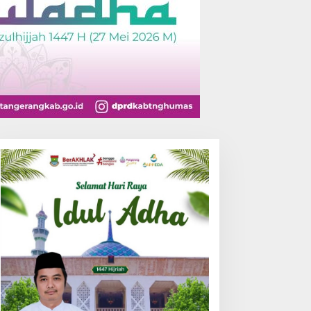
apak Suci Lebak Rayakan
Demo di PEMI AW, Polisi
ilad ke-63, Wujudkan
Tetapkan Dua Orang
endekar Berkarakter
Tersangka
enuju Kancah Dunia