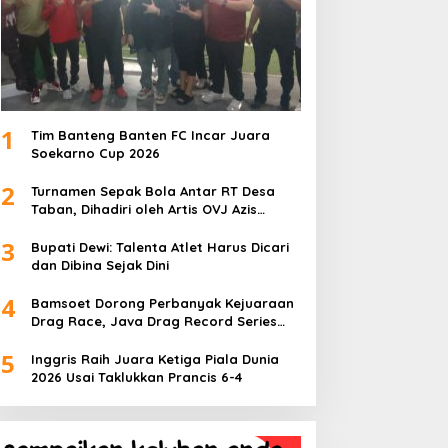
1
Tim Banteng Banten FC Incar Juara
Soekarno Cup 2026
2
Turnamen Sepak Bola Antar RT Desa
Taban, Dihadiri oleh Artis OVJ Azis
Gagap, RT 001 Raih Kemenangan
3
Bupati Dewi: Talenta Atlet Harus Dicari
dan Dibina Sejak Dini
4
Bamsoet Dorong Perbanyak Kejuaraan
Drag Race, Java Drag Record Series
2026 Jadi Ajang Pembinaan Talenta
5
Muda
Inggris Raih Juara Ketiga Piala Dunia
2026 Usai Taklukkan Prancis 6-4