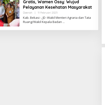
Gratis, Wamen Ossy: Wujud
Pelayanan Kesehatan Masyarakat
Daerah
|
11 Februari 2025
O
L
Kab. Bekasi -, JD -Wakil Menteri Agraria dan Tata
E
Ruang/Wakil Kepala Badan
H
R
E
D
A
K
S
I
J
U
R
N
A
L
Fenomena “Dascomology” Dinilai
Cerminkan Pentingnya Komunikasi
Politik dalam Menjaga
Di Politik
|
5 Juli 2026
Kepercayaan Publik