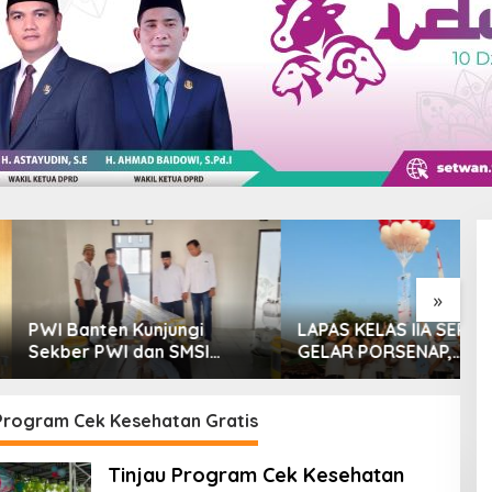
»
nten Kunjungi
LAPAS KELAS IIA SERANG
T
 PWI dan SMSI
GELAR PORSENAP,
M
glang, Momentum
WUJUDKAN SPORTIFITAS
P
at Konferensi
DAN KEBERSAMAAN
M
sasi
 Program Cek Kesehatan Gratis
Tinjau Program Cek Kesehatan