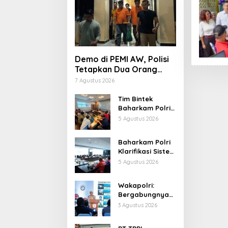
Demo di PEMI AW, Polisi
Tetapkan Dua Orang
Tersangka
7 Agustus 2026
Tim Bintek
Baharkam Polri
Tuntaskan
5 Agustus 2026
Evaluasi 18
Kriteria
Baharkam Polri
Pengamanan
Klarifikasi Sistem
Pertamina
Pengamanan
5 Agustus 2026
Jabar
Kilang
Pertamina RU IV
Wakapolri:
Cilacap
Bergabungnya
Irjen Pol Susilo
3 Agustus 2026
Teguh Raharjo
Perkuat Jejaring