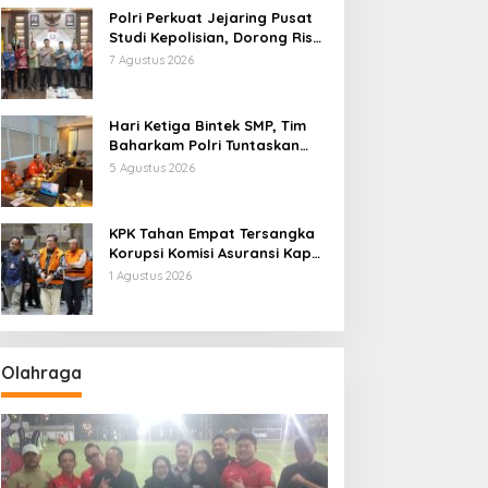
Polri Perkuat Jejaring Pusat
Studi Kepolisian, Dorong Riset
Jadi Dasar Kebijakan dan
7 Agustus 2026
Inovasi
Hari Ketiga Bintek SMP, Tim
Baharkam Polri Tuntaskan
Pemeriksaan Pola
5 Agustus 2026
Pengamanan Pertamina
Patra Niaga Jabar
KPK Tahan Empat Tersangka
Korupsi Komisi Asuransi Kapal
PT Pelni
1 Agustus 2026
Olahraga