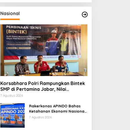
Nasional
Korsabhara Polri Rampungkan Bintek
SMP di Pertamina Jabar, Nilai
Pengamanan Capai 88,44 Persen
7 Agustus 2026
Rakerkonas APINDO Bahas
Ketahanan Ekonomi Nasional,
IMO Indonesia Soroti
7 Agustus 2026
Pentingnya Kolaborasi Lintas
Sektor