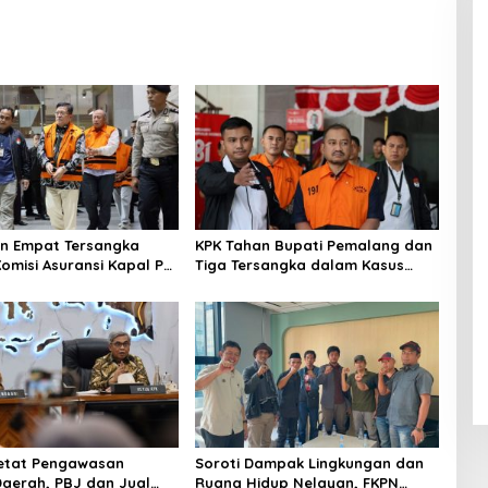
Mendukung Paradigma Administrasi Pertanahan
Modern
n Empat Tersangka
KPK Tahan Bupati Pemalang dan
Komisi Asuransi Kapal PT
Tiga Tersangka dalam Kasus
Dugaan Pemerasan
etat Pengawasan
Soroti Dampak Lingkungan dan
Daerah, PBJ dan Jual
Ruang Hidup Nelayan, FKPN