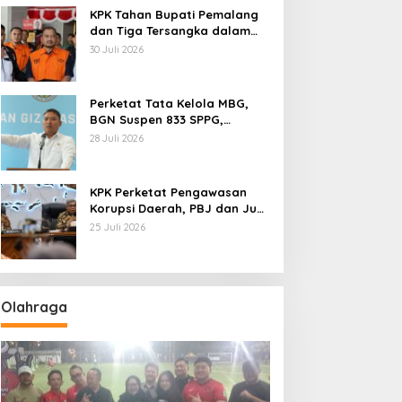
KPK Tahan Bupati Pemalang
dan Tiga Tersangka dalam
Kasus Dugaan Pemerasan
30 Juli 2026
Perketat Tata Kelola MBG,
BGN Suspen 833 SPPG,
Ratusan Di Antaranya
28 Juli 2026
Permanen
KPK Perketat Pengawasan
Korupsi Daerah, PBJ dan Jual
Beli Jabatan Jadi Target
25 Juli 2026
Utama
Olahraga