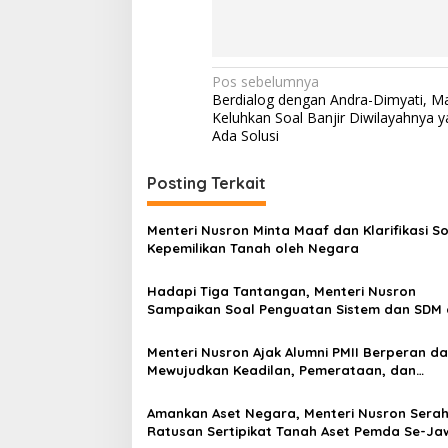
a
h
N
e
N
Pos sebelumnya
g
Berdialog dengan Andra-Dimyati, M
a
a
Keluhkan Soal Banjir Diwilayahnya 
r
v
Ada Solusi
a
i
Posting Terkait
g
a
Menteri Nusron Minta Maaf dan Klarifikasi So
s
Kepemilikan Tanah oleh Negara
i
Hadapi Tiga Tantangan, Menteri Nusron
p
Sampaikan Soal Penguatan Sistem dan SDM 
Hadapan Jajaran Kanwil BPN Provinsi Sulut
o
Menteri Nusron Ajak Alumni PMII Berperan d
s
Mewujudkan Keadilan, Pemerataan, dan
Kesinambungan Ekonomi
Amankan Aset Negara, Menteri Nusron Sera
Ratusan Sertipikat Tanah Aset Pemda Se-Ja