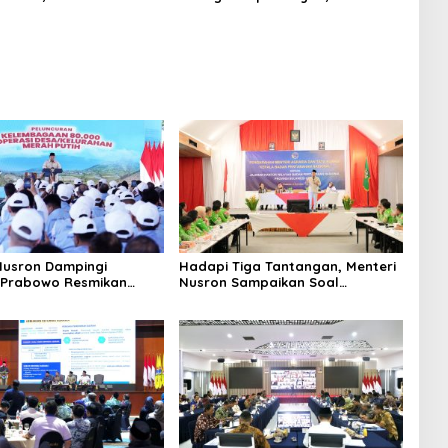
atan Jadi Target Utama
Desak KLH Audit Reklamasi
Pesisir Utara Banten
Nusron Dampingi
Hadapi Tiga Tantangan, Menteri
 Prabowo Resmikan
Nusron Sampaikan Soal
operasi Desa Merah
Penguatan Sistem dan SDM di
Hadapan Jajaran Kanwil BPN
Provinsi Sulut