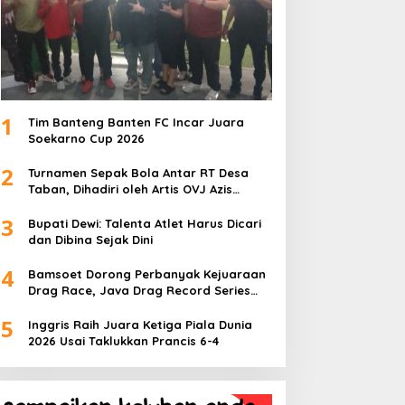
1
Tim Banteng Banten FC Incar Juara
Soekarno Cup 2026
2
Turnamen Sepak Bola Antar RT Desa
Taban, Dihadiri oleh Artis OVJ Azis
Gagap, RT 001 Raih Kemenangan
3
Bupati Dewi: Talenta Atlet Harus Dicari
dan Dibina Sejak Dini
4
Bamsoet Dorong Perbanyak Kejuaraan
Drag Race, Java Drag Record Series
2026 Jadi Ajang Pembinaan Talenta
5
Muda
Inggris Raih Juara Ketiga Piala Dunia
2026 Usai Taklukkan Prancis 6-4