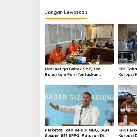
Tengah
Jangan Lewatkan
Hari Ketiga Bintek SMP, Tim
KPK Taha
Baharkam Polri Tuntaskan
Korupsi 
Pemeriksaan Pola Pengamanan
Pelni
Pertamina Patra Niaga Jabar
Perketat Tata Kelola MBG, BGN
KPK Perk
Suspen 833 SPPG, Ratusan Di
Korupsi 