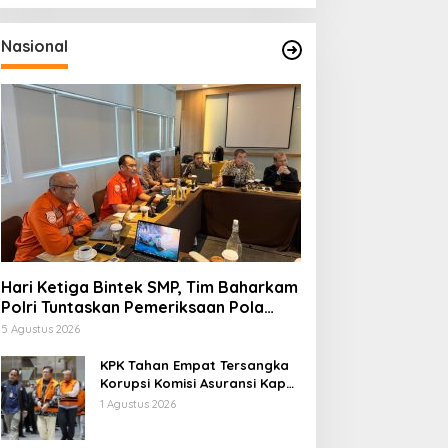
Nasional
Hari Ketiga Bintek SMP, Tim Baharkam
Polri Tuntaskan Pemeriksaan Pola
Pengamanan Pertamina Patra Niaga
5 Agustus 2026
Jabar
KPK Tahan Empat Tersangka
Korupsi Komisi Asuransi Kapal
PT Pelni
1 Agustus 2026