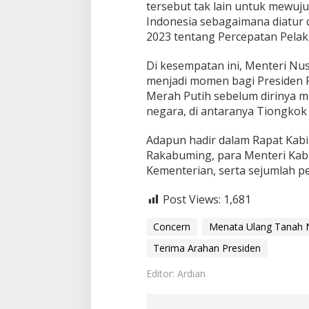
tersebut tak lain untuk mewu
i
Indonesia sebagaimana diatur
n
t
2023 tentang Percepatan Pelak
a
C
Di kesempatan ini, Menteri Nu
o
menjadi momen bagi Presiden 
n
Merah Putih sebelum dirinya 
c
e
negara, di antaranya Tiongkok 
r
n
Adapun hadir dalam Rapat Kabin
M
Rakabuming, para Menteri Kab
e
Kementerian, serta sejumlah pe
n
a
t
Post Views:
1,681
a
U
Concern
Menata Ulang Tanah 
l
a
Terima Arahan Presiden
n
g
Editor: Ardian
T
a
n