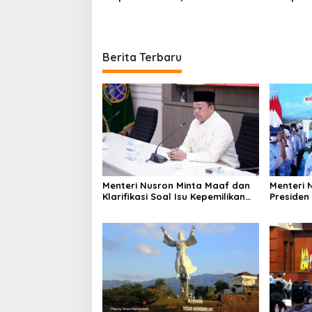
Antaranya Permanen
Beli Jab
Berita Terbaru
Menteri Nusron Minta Maaf dan
Menteri 
Klarifikasi Soal Isu Kepemilikan
Presiden
Tanah oleh Negara
80.000 K
Putih