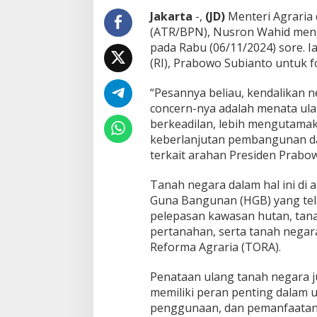
a
Jakarta
-,
(JD)
Menteri Agraria
r
(ATR/BPN), Nusron Wahid mengh
i
pada Rabu (06/11/2024) sore. I
p
u
(RI), Prabowo Subianto untuk 
r
n
“Pesannya beliau, kendalikan n
a
concern-nya adalah menata ul
,
berkeadilan, lebih mengutamak
M
e
keberlanjutan pembangunan d
n
terkait arahan Presiden Prabo
t
e
Tanah negara dalam hal ini di
r
Guna Bangunan (HGB) yang tela
i
N
pelepasan kawasan hutan, tanah
u
pertanahan, serta tanah nega
s
Reforma Agraria (TORA).
r
o
Penataan ulang tanah negara j
n
D
memiliki peran penting dalam 
i
penggunaan, dan pemanfaatan t
m