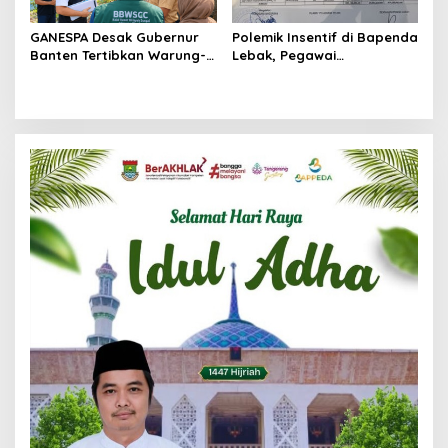
GANESPA Desak Gubernur
Polemik Insentif di Bapenda
Banten Tertibkan Warung-
Lebak, Pegawai
Warung Liar di Bantaran
Pertanyakan Keadilan
Setu Ciledug Pamulang
Pembagian