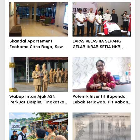
s
i
p
o
s
Skandal Apartement
LAPAS KELAS IIA SERANG
Ecohome Citra Raya, Sewa
GELAR IKRAR SETIA NKRI,
Per Jam dan Peran
DIIKUTI 2 WARGA BINAAN
Pegawai Staf BNK
KASUS TERORISME
Wabup Intan Ajak ASN
Polemik Insentif Bapenda
Perkuat Disiplin, Tingkatkan
Lebak Terjawab, Plt Kaban:
Kinerja dan Siaga Hadapi
Pembagian Berdasarkan
Musim Kemarau
KPI dan SK Bupati