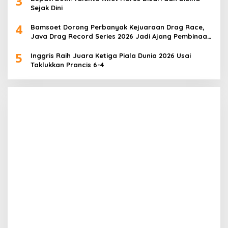
3
Sejak Dini
4
Bamsoet Dorong Perbanyak Kejuaraan Drag Race,
Java Drag Record Series 2026 Jadi Ajang Pembinaan
Talenta Muda
5
Inggris Raih Juara Ketiga Piala Dunia 2026 Usai
Taklukkan Prancis 6-4