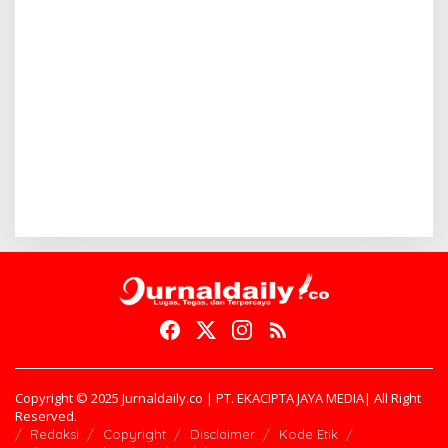
Copyright © 2025 Jurnaldaily.co | PT. EKACIPTA JAYA MEDIA| All Right
Reserved.
Redaksi
Copyright
Disclaimer
Kode Etik