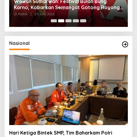
DPC PDI Perjuangan Kabupaten Tangerang
S
g
Hidupkan Api Perjuangan Bung Karno Lewat
K
Festival Bulan Bung Karno
B
Di Politik
|
29 Juni 2026
Di 
Nasional
Hari Ketiga Bintek SMP, Tim Baharkam Polri