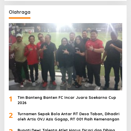
Olahraga
1
Tim Banteng Banten FC Incar Juara Soekarno Cup
2026
2
Turnamen Sepak Bola Antar RT Desa Taban, Dihadiri
oleh Artis OVJ Azis Gagap, RT 001 Raih Kemenangan
Bupati Dewi: Talenta Atlet Harus Dicari dan Dibina