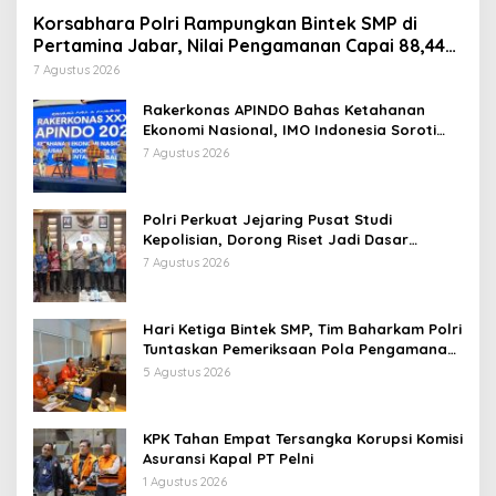
Korsabhara Polri Rampungkan Bintek SMP di
Pertamina Jabar, Nilai Pengamanan Capai 88,44
Persen
7 Agustus 2026
Rakerkonas APINDO Bahas Ketahanan
Ekonomi Nasional, IMO Indonesia Soroti
Pentingnya Kolaborasi Lintas Sektor
7 Agustus 2026
Polri Perkuat Jejaring Pusat Studi
Kepolisian, Dorong Riset Jadi Dasar
Kebijakan dan Inovasi
7 Agustus 2026
Hari Ketiga Bintek SMP, Tim Baharkam Polri
Tuntaskan Pemeriksaan Pola Pengamanan
Pertamina Patra Niaga Jabar
5 Agustus 2026
KPK Tahan Empat Tersangka Korupsi Komisi
Asuransi Kapal PT Pelni
1 Agustus 2026