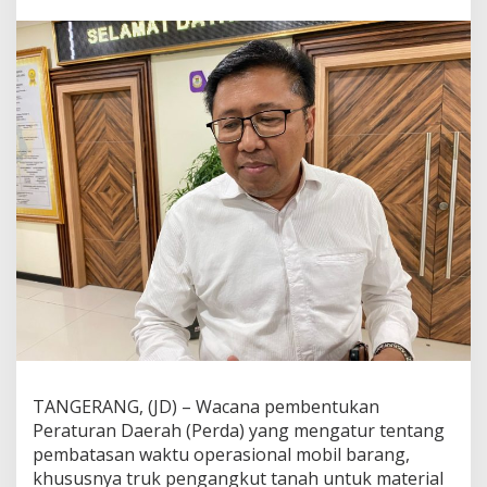
a
T
r
u
k
T
a
n
a
h
K
e
m
b
a
l
i
M
e
n
c
TANGERANG, (JD) – Wacana pembentukan
u
Peraturan Daerah (Perda) yang mengatur tentang
a
t
pembatasan waktu operasional mobil barang,
,
khususnya truk pengangkut tanah untuk material