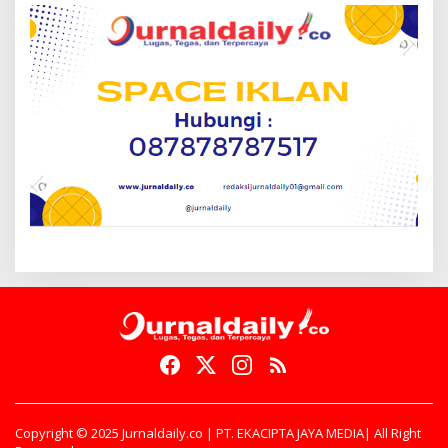
Copyright © 2025 Jurnaldaily.co | PT. EKACIPTA JAYA MEDIA| All Right