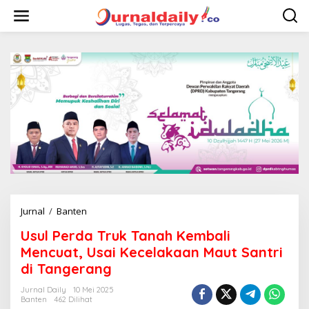
L
e
w
a
t
i
k
e
k
o
n
t
e
n
Jurnal
/
Banten
U
s
Usul Perda Truk Tanah Kembali
u
l
Mencuat, Usai Kecelakaan Maut Santri
P
di Tangerang
e
r
Jurnal Daily
10 Mei 2025
d
Banten
462 Dilihat