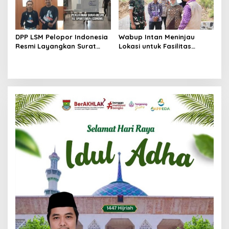
DPP LSM Pelopor Indonesia
Wabup Intan Meninjau
Resmi Layangkan Surat
Lokasi untuk Fasilitas
Klarifikasi untuk
Pengelolaan Sampah di
Management Ecohome dan
Tigaraksa
BNK