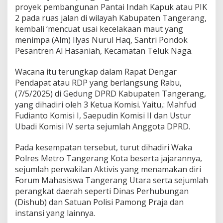
U
proyek pembangunan Pantai Indah Kapuk atau PIK
s
2 pada ruas jalan di wilayah Kabupaten Tangerang,
a
kembali ‘mencuat usai kecelakaan maut yang
i
K
menimpa (Alm) Ilyas Nurul Haq, Santri Pondok
e
Pesantren Al Hasaniah, Kecamatan Teluk Naga.
c
e
Wacana itu terungkap dalam Rapat Dengar
l
Pendapat atau RDP yang berlangsung Rabu,
a
k
(7/5/2025) di Gedung DPRD Kabupaten Tangerang,
a
yang dihadiri oleh 3 Ketua Komisi. Yaitu,: Mahfud
a
Fudianto Komisi I, Saepudin Komisi II dan Ustur
n
Ubadi Komisi IV serta sejumlah Anggota DPRD.
M
a
u
Pada kesempatan tersebut, turut dihadiri Waka
t
Polres Metro Tangerang Kota beserta jajarannya,
S
sejumlah perwakilan Aktivis yang menamakan diri
a
Forum Mahasiswa Tangerang Utara serta sejumlah
n
t
perangkat daerah seperti Dinas Perhubungan
r
(Dishub) dan Satuan Polisi Pamong Praja dan
i
instansi yang lainnya.
d