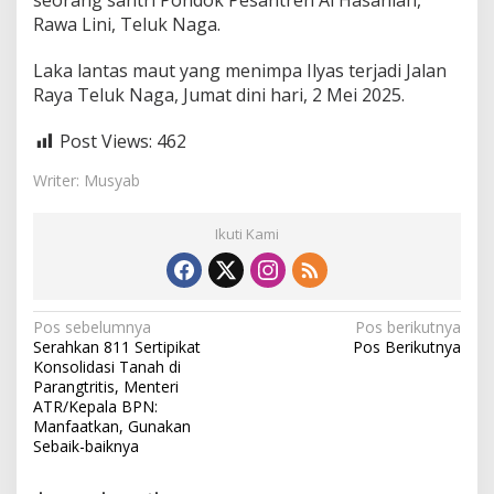
seorang santri Pondok Pesantren Al Hasaniah,
Rawa Lini, Teluk Naga.
Laka lantas maut yang menimpa Ilyas terjadi Jalan
Raya Teluk Naga, Jumat dini hari, 2 Mei 2025.
Post Views:
462
Writer: Musyab
Ikuti Kami
N
Pos sebelumnya
Pos berikutnya
Serahkan 811 Sertipikat
Pos Berikutnya
a
Konsolidasi Tanah di
v
Parangtritis, Menteri
ATR/Kepala BPN:
i
Manfaatkan, Gunakan
Sebaik-baiknya
g
a