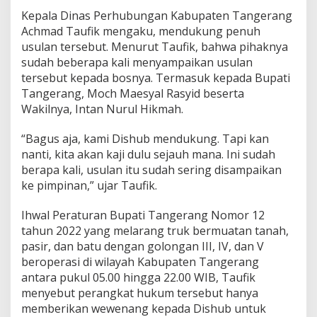
i
Kepala Dinas Perhubungan Kabupaten Tangerang
T
a
Achmad Taufik mengaku, mendukung penuh
n
usulan tersebut. Menurut Taufik, bahwa pihaknya
g
sudah beberapa kali menyampaikan usulan
e
tersebut kepada bosnya. Termasuk kepada Bupati
r
Tangerang, Moch Maesyal Rasyid beserta
a
n
Wakilnya, Intan Nurul Hikmah.
g
“Bagus aja, kami Dishub mendukung. Tapi kan
nanti, kita akan kaji dulu sejauh mana. Ini sudah
berapa kali, usulan itu sudah sering disampaikan
ke pimpinan,” ujar Taufik.
Ihwal Peraturan Bupati Tangerang Nomor 12
tahun 2022 yang melarang truk bermuatan tanah,
pasir, dan batu dengan golongan III, IV, dan V
beroperasi di wilayah Kabupaten Tangerang
antara pukul 05.00 hingga 22.00 WIB, Taufik
menyebut perangkat hukum tersebut hanya
memberikan wewenang kepada Dishub untuk