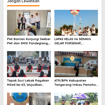
Jangan Lewatkan
s
i
p
o
s
PWI Banten Kunjungi Sekber
LAPAS KELAS IIA SERANG
PWI dan SMSI Pandeglang,
GELAR PORSENAP,
Momentum Percepat
WUJUDKAN SPORTIFITAS
Konferensi Organisasi
DAN KEBERSAMAAN
Tapak Suci Lebak Rayakan
ATR/BPN Kabupaten
Milad ke-63, Wujudkan
Tangerang Imbau Pemohon
Pendekar Berkarakter
Aktif Pantau dan Laporkan
Menuju Kancah Dunia
Berkas Mandek