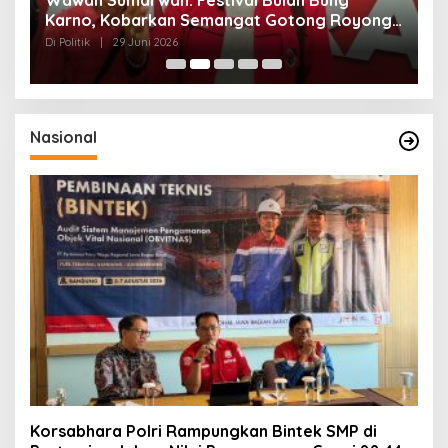
n
Wawan Sumarwan: Festival Bulan Bung
D
ga
Karno, Kobarkan Semangat Gotong Royong
H
dan Kepedulian Sosial
F
Di Politik
|
29 Juni 2026
Di 
Nasional
Korsabhara Polri Rampungkan Bintek SMP di