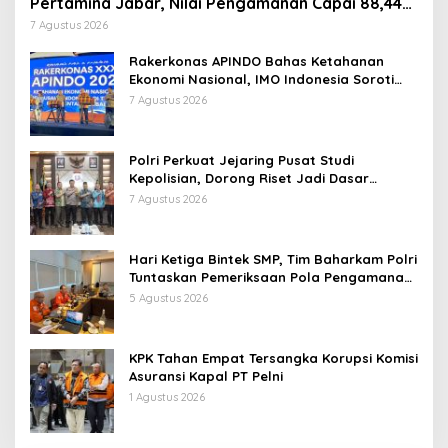
Pertamina Jabar, Nilai Pengamanan Capai 88,44
Persen
7 Agustus 2026
Rakerkonas APINDO Bahas Ketahanan
Ekonomi Nasional, IMO Indonesia Soroti
Pentingnya Kolaborasi Lintas Sektor
7 Agustus 2026
Polri Perkuat Jejaring Pusat Studi
Kepolisian, Dorong Riset Jadi Dasar
Kebijakan dan Inovasi
7 Agustus 2026
Hari Ketiga Bintek SMP, Tim Baharkam Polri
Tuntaskan Pemeriksaan Pola Pengamanan
Pertamina Patra Niaga Jabar
5 Agustus 2026
KPK Tahan Empat Tersangka Korupsi Komisi
Asuransi Kapal PT Pelni
1 Agustus 2026