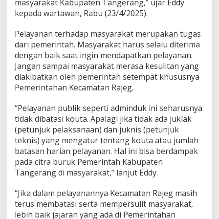
masyarakat Kabupaten Tangerang,” ujar Eddy
n
g
kepada wartawan, Rabu (23/4/2025).
M
a
Pelayanan terhadap masyarakat merupakan tugas
s
dari pemerintah. Masyarakat harus selalu diterima
i
dengan baik saat ingin mendapatkan pelayanan.
h
D
Jangan sampai masyarakat merasa kesulitan yang
i
diakibatkan oleh pemerintah setempat khususnya
p
Pemerintahan Kecamatan Rajeg.
e
r
“Pelayanan publik seperti adminduk ini seharusnya
s
u
tidak dibatasi kouta. Apalagi jika tidak ada juklak
l
(petunjuk pelaksanaan) dan juknis (petunjuk
i
teknis) yang mengatur tentang kouta atau jumlah
t
batasan harian pelayanan. Hal ini bisa berdampak
pada citra buruk Pemerintah Kabupaten
Tangerang di masyarakat,” lanjut Eddy.
“Jika dalam pelayanannya Kecamatan Rajeg masih
terus membatasi serta mempersulit masyarakat,
lebih baik jajaran yang ada di Pemerintahan