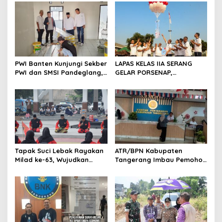
s
i
p
o
s
PWI Banten Kunjungi Sekber
LAPAS KELAS IIA SERANG
PWI dan SMSI Pandeglang,
GELAR PORSENAP,
Momentum Percepat
WUJUDKAN SPORTIFITAS
Konferensi Organisasi
DAN KEBERSAMAAN
Tapak Suci Lebak Rayakan
ATR/BPN Kabupaten
Milad ke-63, Wujudkan
Tangerang Imbau Pemohon
Pendekar Berkarakter
Aktif Pantau dan Laporkan
Menuju Kancah Dunia
Berkas Mandek