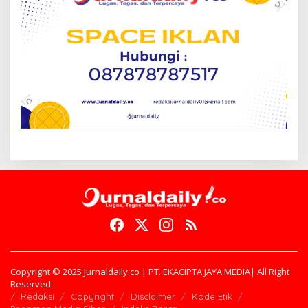
Copyright © 2025 Jurnaldaily.co | PT. EKACIPTA JAYA MEDIA| All Right
Reserved.
Redaksi
Copyright
Disclaimer
Kode Etik