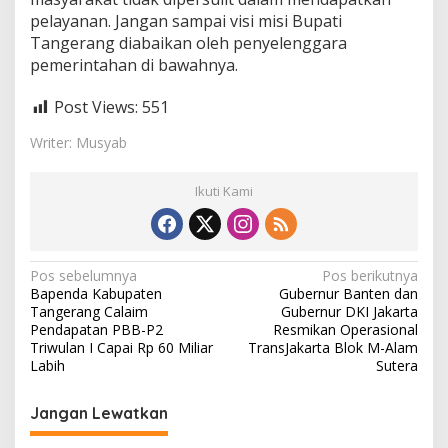
pelayanan. Jangan sampai visi misi Bupati
Tangerang diabaikan oleh penyelenggara
pemerintahan di bawahnya.
Post Views:
551
Writer: Musyab
Ikuti Kami
N
Pos sebelumnya
Pos berikutnya
Bapenda Kabupaten
Gubernur Banten dan
a
Tangerang Calaim
Gubernur DKI Jakarta
v
Pendapatan PBB-P2
Resmikan Operasional
Triwulan I Capai Rp 60 Miliar
TransJakarta Blok M-Alam
i
Labih
Sutera
g
Jangan Lewatkan
a