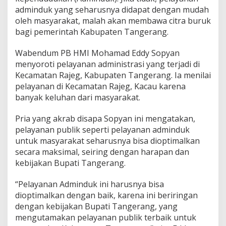
u
adminduk yang seharusnya didapat dengan mudah
k
oleh masyarakat, malah akan membawa citra buruk
d
i
bagi pemerintah Kabupaten Tangerang.
K
e
Wabendum PB HMI Mohamad Eddy Sopyan
c
menyoroti pelayanan administrasi yang terjadi di
a
Kecamatan Rajeg, Kabupaten Tangerang. Ia menilai
m
a
pelayanan di Kecamatan Rajeg, Kacau karena
t
banyak keluhan dari masyarakat.
a
n
Pria yang akrab disapa Sopyan ini mengatakan,
R
pelayanan publik seperti pelayanan adminduk
a
j
untuk masyarakat seharusnya bisa dioptimalkan
e
secara maksimal, seiring dengan harapan dan
g
kebijakan Bupati Tangerang.
T
a
“Pelayanan Adminduk ini harusnya bisa
n
g
dioptimalkan dengan baik, karena ini beriringan
e
dengan kebijakan Bupati Tangerang, yang
r
mengutamakan pelayanan publik terbaik untuk
a