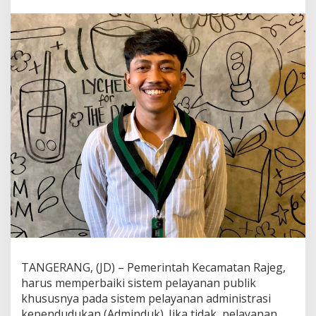
P
B
H
M
I
N
i
l
a
i
P
e
l
a
y
a
n
a
n
A
d
TANGERANG, (JD) – Pemerintah Kecamatan Rajeg,
m
i
harus memperbaiki sistem pelayanan publik
n
khususnya pada sistem pelayanan administrasi
d
kependudukan (Adminduk). Jika tidak, pelayanan