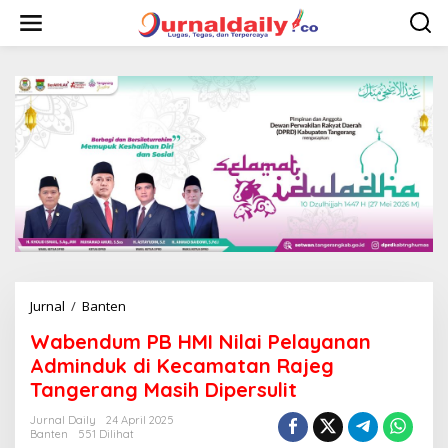
L
e
w
a
t
i
k
e
k
o
n
t
e
n
Jurnal
/
Banten
W
a
Wabendum PB HMI Nilai Pelayanan
b
e
Adminduk di Kecamatan Rajeg
n
Tangerang Masih Dipersulit
d
u
Jurnal Daily
24 April 2025
m
Banten
551 Dilihat