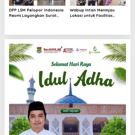
DPP LSM Pelopor Indonesia
Wabup Intan Meninjau
Resmi Layangkan Surat
Lokasi untuk Fasilitas
Klarifikasi untuk
Pengelolaan Sampah di
Management Ecohome dan
Tigaraksa
BNK