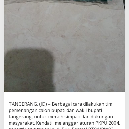
h
K
a
m
p
a
n
y
e
d
i
S
e
k
o
l
a
h
TANGERANG, (JD) – Berbagai cara dilakukan tim
pemenangan calon bupati dan wakil bupati
tangerang, untuk meraih simpati dan dukungan
masyarakat. Kendati, melanggar aturan PKPU 2004,