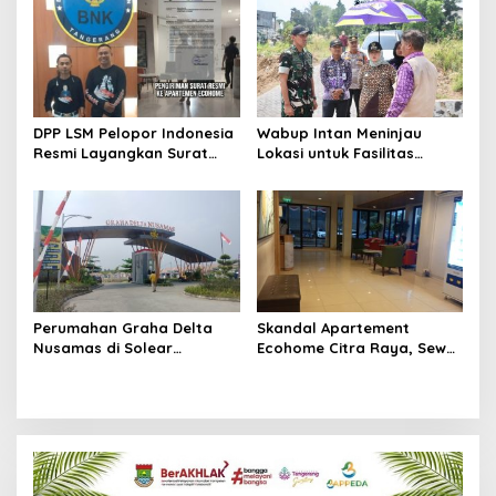
DPP LSM Pelopor Indonesia
Wabup Intan Meninjau
Resmi Layangkan Surat
Lokasi untuk Fasilitas
Klarifikasi untuk
Pengelolaan Sampah di
Management Ecohome dan
Tigaraksa
BNK
Perumahan Graha Delta
Skandal Apartement
Nusamas di Solear
Ecohome Citra Raya, Sewa
Melanggar Aturan, Diduga
Per Jam dan Peran
Belum Memiliki PSU
Pegawai Staf BNK