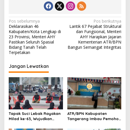
N
Pos sebelumnya
Pos berikutnya
Deklarasikan 46
Lantik 67 Pejabat Struktural
a
Kabupaten/Kota Lengkap di
dan Fungsional, Menteri
v
23 Provinsi, Menteri AHY
AHY Harapkan Jajaran
Pastikan Seluruh Spasial
Kementerian ATR/BPN
i
Bidang Tanah Telah
Bangun Semangat Integritas
Terpetakan
g
a
Jangan Lewatkan
s
i
p
o
s
Tapak Suci Lebak Rayakan
ATR/BPN Kabupaten
Milad ke-63, Wujudkan
Tangerang Imbau Pemohon
Pendekar Berkarakter
Aktif Pantau dan Laporkan
Menuju Kancah Dunia
Berkas Mandek