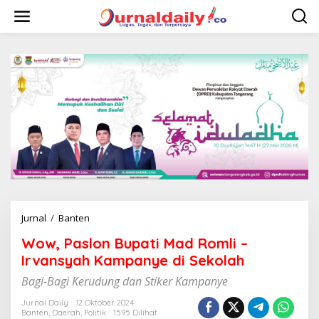
L
e
w
a
t
i
k
e
k
o
n
t
e
n
Jurnal
/
Banten
W
o
Wow, Paslon Bupati Mad Romli –
w
,
Irvansyah Kampanye di Sekolah
P
Bagi-Bagi Kerudung dan Stiker Kampanye
a
s
Jurnal Daily
12 Oktober 2024
l
Banten
,
Daerah
,
Politik
1595 Dilihat