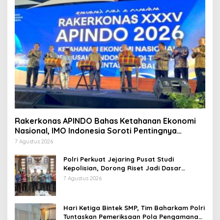
Rakerkonas APINDO Bahas Ketahanan Ekonomi
Nasional, IMO Indonesia Soroti Pentingnya
Kolaborasi Lintas Sektor
7 Agustus 2026
Polri Perkuat Jejaring Pusat Studi
Kepolisian, Dorong Riset Jadi Dasar
Kebijakan dan Inovasi
7 Agustus 2026
Hari Ketiga Bintek SMP, Tim Baharkam Polri
Tuntaskan Pemeriksaan Pola Pengamanan