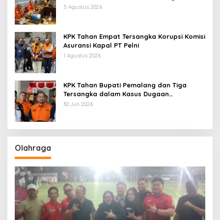
Pertamina Patra Niaga Jabar
5 Agustus 2026
KPK Tahan Empat Tersangka Korupsi Komisi
Asuransi Kapal PT Pelni
1 Agustus 2026
KPK Tahan Bupati Pemalang dan Tiga
Tersangka dalam Kasus Dugaan
Pemerasan
30 Juli 2026
Olahraga