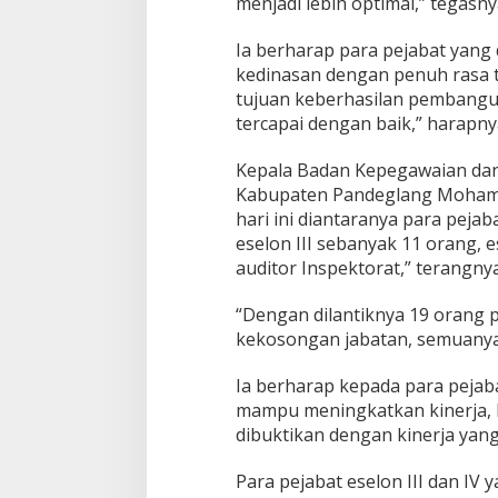
menjadi lebih optimal,” tegasny
Ia berharap para pejabat yang 
kedinasan dengan penuh rasa 
tujuan keberhasilan pembangu
tercapai dengan baik,” harapny
Kepala Badan Kepegawaian d
Kabupaten Pandeglang Mohamma
hari ini diantaranya para pejaba
eselon III sebanyak 11 orang, e
auditor Inspektorat,” terangnya
“Dengan dilantiknya 19 orang par
kekosongan jabatan, semuanya s
Ia berharap kepada para pejabat
mampu meningkatkan kinerja, k
dibuktikan dengan kinerja yang
Para pejabat eselon III dan IV 