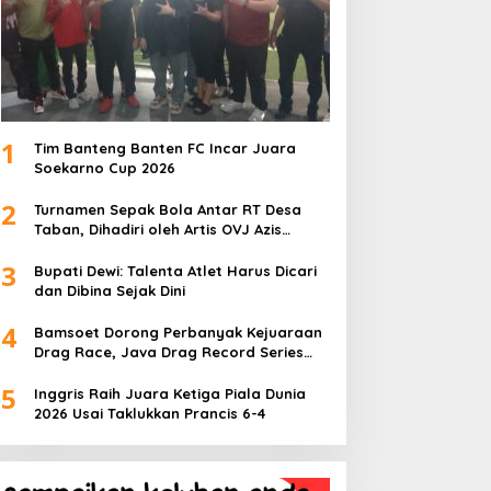
1
Tim Banteng Banten FC Incar Juara
Soekarno Cup 2026
2
Turnamen Sepak Bola Antar RT Desa
Taban, Dihadiri oleh Artis OVJ Azis
Gagap, RT 001 Raih Kemenangan
3
Bupati Dewi: Talenta Atlet Harus Dicari
dan Dibina Sejak Dini
4
Bamsoet Dorong Perbanyak Kejuaraan
Drag Race, Java Drag Record Series
2026 Jadi Ajang Pembinaan Talenta
5
Muda
Inggris Raih Juara Ketiga Piala Dunia
2026 Usai Taklukkan Prancis 6-4