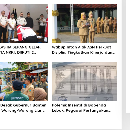
LAS IIA SERANG GELAR
Wabup Intan Ajak ASN Perkuat
IA NKRI, DIIKUTI 2
Disiplin, Tingkatkan Kinerja dan
INAAN KASUS TERORISME
Siaga Hadapi Musim Kemarau
Desak Gubernur Banten
Polemik Insentif di Bapenda
n Warung-Warung Liar di
Lebak, Pegawai Pertanyakan
 Setu Ciledug Pamulang
Keadilan Pembagian