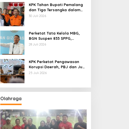
KPK Tahan Bupati Pemalang
dan Tiga Tersangka dalam
Kasus Dugaan Pemerasan
30 Juli 2026
Perketat Tata Kelola MBG,
BGN Suspen 833 SPPG,
Ratusan Di Antaranya
28 Juli 2026
Permanen
KPK Perketat Pengawasan
Korupsi Daerah, PBJ dan Jual
Beli Jabatan Jadi Target
25 Juli 2026
Utama
Olahraga