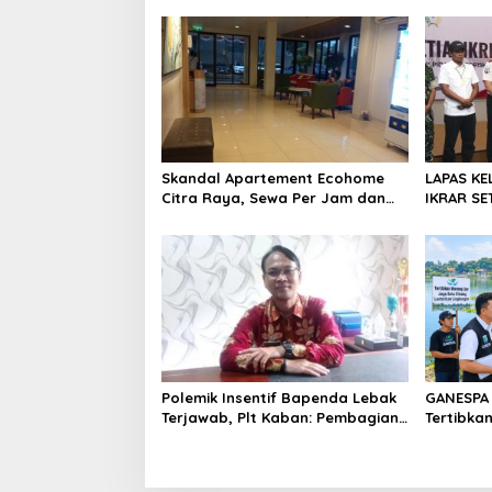
a
s
i
p
o
s
Skandal Apartement Ecohome
LAPAS KE
Citra Raya, Sewa Per Jam dan
IKRAR SET
Peran Pegawai Staf BNK
WARGA B
Polemik Insentif Bapenda Lebak
GANESPA 
Terjawab, Plt Kaban: Pembagian
Tertibka
Berdasarkan KPI dan SK Bupati
Bantaran