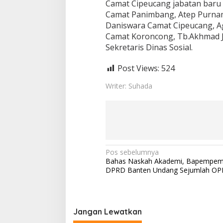
Camat Cipeucang jabatan baru
Camat Panimbang, Atep Purnam
Daniswara Camat Cipeucang, A
Camat Koroncong, Tb.Akhmad J
Sekretaris Dinas Sosial.
Post Views:
524
Writer: Suhada
N
Pos sebelumnya
Bahas Naskah Akademi, Bapempem
a
DPRD Banten Undang Sejumlah OP
v
i
g
Jangan Lewatkan