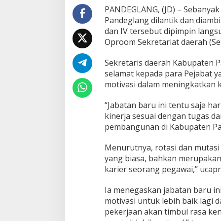
P
PANDEGLANG, (JD) – Sebanyak 1
a
Pandeglang dilantik dan diambil
n
dan IV tersebut dipimpin langs
d
Oproom Sekretariat daerah (Se
e
g
l
Sekretaris daerah Kabupaten 
a
selamat kepada para Pejabat ya
n
motivasi dalam meningkatkan k
g
D
i
“Jabatan baru ini tentu saja h
m
kinerja sesuai dengan tugas d
u
pembangunan di Kabupaten Pan
t
a
Menurutnya, rotasi dan mutasi 
s
i
yang biasa, bahkan merupaka
karier seorang pegawai,” ucapn
Ia menegaskan jabatan baru in
motivasi untuk lebih baik lagi 
pekerjaan akan timbul rasa ken