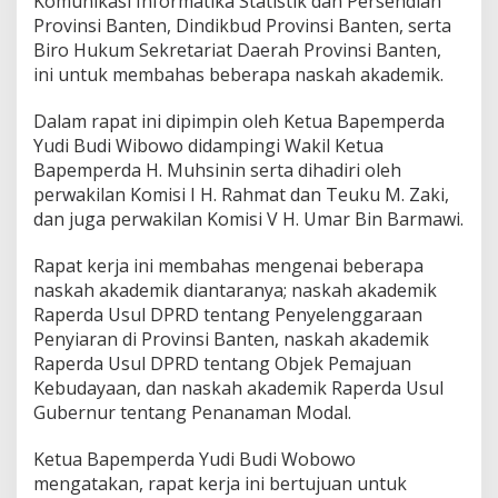
Komunikasi Informatika Statistik dan Persendian
P
Provinsi Banten, Dindikbud Provinsi Banten, serta
R
D
Biro Hukum Sekretariat Daerah Provinsi Banten,
B
ini untuk membahas beberapa naskah akademik.
a
n
Dalam rapat ini dipimpin oleh Ketua Bapemperda
t
Yudi Budi Wibowo didampingi Wakil Ketua
e
n
Bapemperda H. Muhsinin serta dihadiri oleh
U
perwakilan Komisi I H. Rahmat dan Teuku M. Zaki,
n
dan juga perwakilan Komisi V H. Umar Bin Barmawi.
d
a
Rapat kerja ini membahas mengenai beberapa
n
g
naskah akademik diantaranya; naskah akademik
S
Raperda Usul DPRD tentang Penyelenggaraan
e
Penyiaran di Provinsi Banten, naskah akademik
j
Raperda Usul DPRD tentang Objek Pemajuan
u
m
Kebudayaan, dan naskah akademik Raperda Usul
l
Gubernur tentang Penanaman Modal.
a
h
Ketua Bapemperda Yudi Budi Wobowo
O
mengatakan, rapat kerja ini bertujuan untuk
P