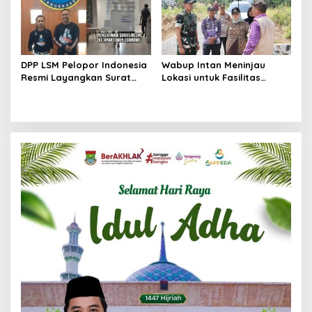
DPP LSM Pelopor Indonesia
Wabup Intan Meninjau
Resmi Layangkan Surat
Lokasi untuk Fasilitas
Klarifikasi untuk
Pengelolaan Sampah di
Management Ecohome dan
Tigaraksa
BNK