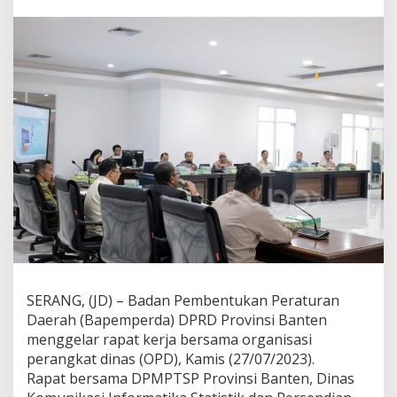
k
a
h
A
k
a
d
e
m
i
,
B
a
p
e
m
p
e
m
SERANG, (JD) – Badan Pembentukan Peraturan
p
Daerah (Bapemperda) DPRD Provinsi Banten
e
r
menggelar rapat kerja bersama organisasi
d
perangkat dinas (OPD), Kamis (27/07/2023).
a
Rapat bersama DPMPTSP Provinsi Banten, Dinas
D