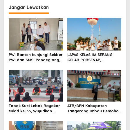
i
Jangan Lewatkan
g
a
s
i
p
o
PWI Banten Kunjungi Sekber
LAPAS KELAS IIA SERANG
s
PWI dan SMSI Pandeglang,
GELAR PORSENAP,
Momentum Percepat
WUJUDKAN SPORTIFITAS
Konferensi Organisasi
DAN KEBERSAMAAN
Tapak Suci Lebak Rayakan
ATR/BPN Kabupaten
Milad ke-63, Wujudkan
Tangerang Imbau Pemohon
Pendekar Berkarakter
Aktif Pantau dan Laporkan
Menuju Kancah Dunia
Berkas Mandek