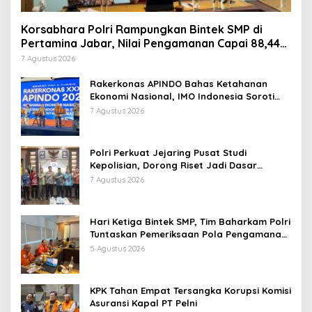
Korsabhara Polri Rampungkan Bintek SMP di
Pertamina Jabar, Nilai Pengamanan Capai 88,44
Persen
7 Agustus 2026
Rakerkonas APINDO Bahas Ketahanan
Ekonomi Nasional, IMO Indonesia Soroti
Pentingnya Kolaborasi Lintas Sektor
7 Agustus 2026
Polri Perkuat Jejaring Pusat Studi
Kepolisian, Dorong Riset Jadi Dasar
Kebijakan dan Inovasi
7 Agustus 2026
Hari Ketiga Bintek SMP, Tim Baharkam Polri
Tuntaskan Pemeriksaan Pola Pengamanan
Pertamina Patra Niaga Jabar
5 Agustus 2026
KPK Tahan Empat Tersangka Korupsi Komisi
Asuransi Kapal PT Pelni