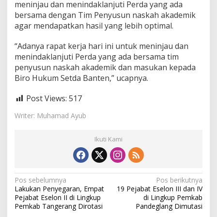
D
meninjau dan menindaklanjuti Perda yang ada
bersama dengan Tim Penyusun naskah akademik
agar mendapatkan hasil yang lebih optimal.
“Adanya rapat kerja hari ini untuk meninjau dan
menindaklanjuti Perda yang ada bersama tim
penyusun naskah akademik dan masukan kepada
Biro Hukum Setda Banten,” ucapnya.
Post Views:
517
Writer: Muhamad Ayub
Ikuti Kami
N
Pos sebelumnya
Pos berikutnya
Lakukan Penyegaran, Empat
19 Pejabat Eselon III dan IV
a
Pejabat Eselon II di Lingkup
di Lingkup Pemkab
v
Pemkab Tangerang Dirotasi
Pandeglang Dimutasi