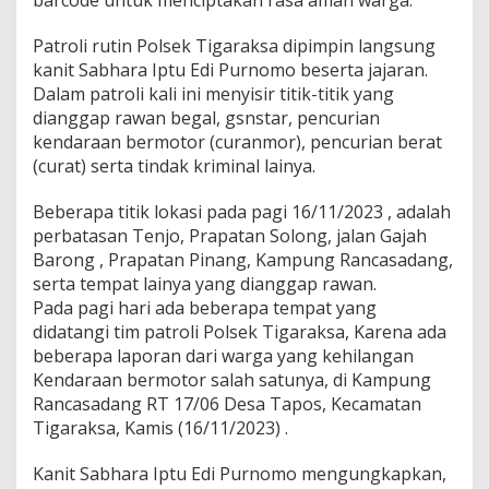
barcode untuk menciptakan rasa aman warga.
r
P
a
Patroli rutin Polsek Tigaraksa dipimpin langsung
t
kanit Sabhara Iptu Edi Purnomo beserta jajaran.
r
Dalam patroli kali ini menyisir titik-titik yang
o
dianggap rawan begal, gsnstar, pencurian
l
kendaraan bermotor (curanmor), pencurian berat
i
R
(curat) serta tindak kriminal lainya.
u
t
Beberapa titik lokasi pada pagi 16/11/2023 , adalah
i
perbatasan Tenjo, Prapatan Solong, jalan Gajah
n
Barong , Prapatan Pinang, Kampung Rancasadang,
H
i
serta tempat lainya yang dianggap rawan.
n
Pada pagi hari ada beberapa tempat yang
g
didatangi tim patroli Polsek Tigaraksa, Karena ada
g
beberapa laporan dari warga yang kehilangan
a
k
Kendaraan bermotor salah satunya, di Kampung
e
Rancasadang RT 17/06 Desa Tapos, Kecamatan
P
Tigaraksa, Kamis (16/11/2023) .
e
r
Kanit Sabhara Iptu Edi Purnomo mengungkapkan,
k