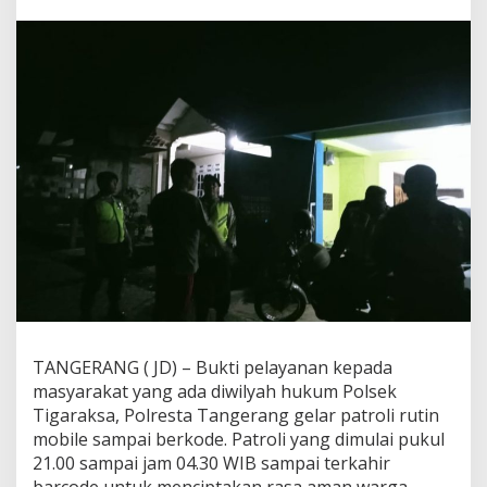
a
n
m
o
r
,
P
o
l
s
e
k
T
i
g
a
r
a
k
TANGERANG ( JD) – Bukti pelayanan kepada
s
masyarakat yang ada diwilyah hukum Polsek
a
G
Tigaraksa, Polresta Tangerang gelar patroli rutin
e
mobile sampai berkode. Patroli yang dimulai pukul
l
21.00 sampai jam 04.30 WIB sampai terkahir
a