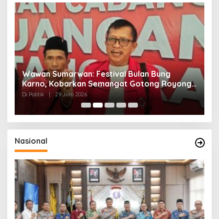
n
Wawan Sumarwan: Festival Bulan Bung
D
ga
Karno, Kobarkan Semangat Gotong Royong
H
dan Kepedulian Sosial
F
Di Politik
|
29 Juni 2026
Di 
Nasional