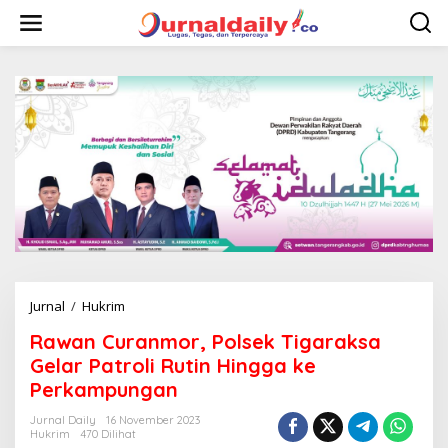
L
e
w
a
t
i
k
e
k
o
n
t
e
n
Jurnal
/
Hukrim
R
a
Rawan Curanmor, Polsek Tigaraksa
w
a
Gelar Patroli Rutin Hingga ke
n
Perkampungan
C
u
Jurnal Daily
16 November 2023
r
Hukrim
470 Dilihat