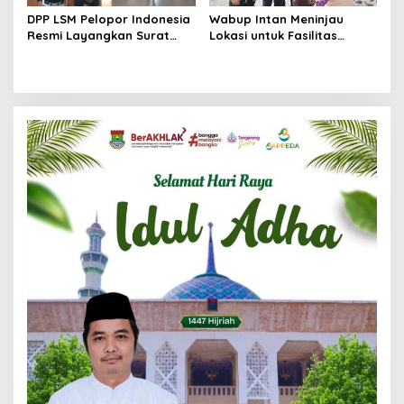
DPP LSM Pelopor Indonesia
Wabup Intan Meninjau
Resmi Layangkan Surat
Lokasi untuk Fasilitas
Klarifikasi untuk
Pengelolaan Sampah di
Management Ecohome dan
Tigaraksa
BNK