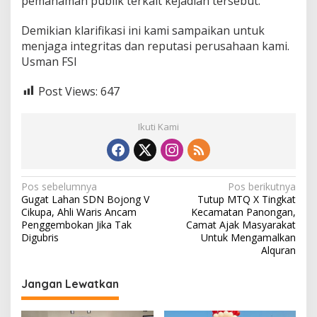
pemahaman publik terkait kejadian tersebut.
i
m
a
Demikian klarifikasi ini kami sampaikan untuk
t
menjaga integritas dan reputasi perusahaan kami.
a
Usman FSI
m
a
Post Views:
647
S
e
m
Ikuti Kami
e
s
t
a
N
Pos sebelumnya
Pos berikutnya
Gugat Lahan SDN Bojong V
Tutup MTQ X Tingkat
a
Cikupa, Ahli Waris Ancam
Kecamatan Panongan,
v
Penggembokan Jika Tak
Camat Ajak Masyarakat
Digubris
Untuk Mengamalkan
i
Alquran
g
Jangan Lewatkan
a
s