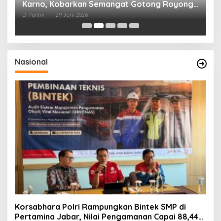
ga
Karno, Kobarkan Semangat Gotong Royong
H
dan Kepedulian Sosial
F
Di Politik
|
29 Juni 2026
Di 
Nasional
Korsabhara Polri Rampungkan Bintek SMP di
Pertamina Jabar, Nilai Pengamanan Capai 88,44