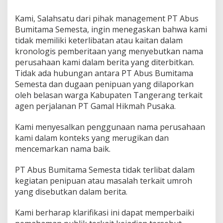
a
s
Kami, Salahsatu dari pihak management PT Abus
i
B
Bumitama Semesta, ingin menegaskan bahwa kami
e
tidak memiliki keterlibatan atau kaitan dalam
r
kronologis pemberitaan yang menyebutkan nama
i
perusahaan kami dalam berita yang diterbitkan.
t
Tidak ada hubungan antara PT Abus Bumitama
a
/
Semesta dan dugaan penipuan yang dilaporkan
H
oleh belasan warga Kabupaten Tangerang terkait
a
agen perjalanan PT Gamal Hikmah Pusaka.
k
J
Kami menyesalkan penggunaan nama perusahaan
a
w
kami dalam konteks yang merugikan dan
a
mencemarkan nama baik.
b
P
PT Abus Bumitama Semesta tidak terlibat dalam
T
kegiatan penipuan atau masalah terkait umroh
A
b
yang disebutkan dalam berita.
u
s
Kami berharap klarifikasi ini dapat memperbaiki
B