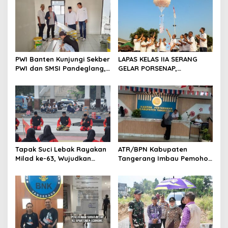
i
p
o
s
PWI Banten Kunjungi Sekber
LAPAS KELAS IIA SERANG
PWI dan SMSI Pandeglang,
GELAR PORSENAP,
Momentum Percepat
WUJUDKAN SPORTIFITAS
Konferensi Organisasi
DAN KEBERSAMAAN
Tapak Suci Lebak Rayakan
ATR/BPN Kabupaten
Milad ke-63, Wujudkan
Tangerang Imbau Pemohon
Pendekar Berkarakter
Aktif Pantau dan Laporkan
Menuju Kancah Dunia
Berkas Mandek