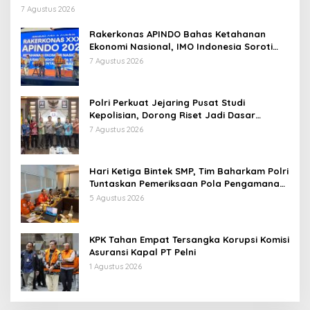
Persen
7 Agustus 2026
Rakerkonas APINDO Bahas Ketahanan
Ekonomi Nasional, IMO Indonesia Soroti
Pentingnya Kolaborasi Lintas Sektor
7 Agustus 2026
Polri Perkuat Jejaring Pusat Studi
Kepolisian, Dorong Riset Jadi Dasar
Kebijakan dan Inovasi
7 Agustus 2026
Hari Ketiga Bintek SMP, Tim Baharkam Polri
Tuntaskan Pemeriksaan Pola Pengamanan
Pertamina Patra Niaga Jabar
5 Agustus 2026
KPK Tahan Empat Tersangka Korupsi Komisi
Asuransi Kapal PT Pelni
1 Agustus 2026