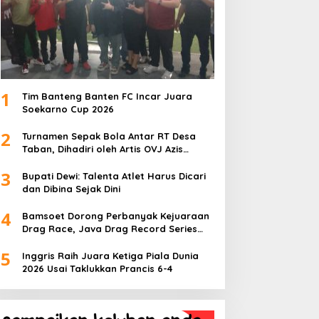
1
Tim Banteng Banten FC Incar Juara
Soekarno Cup 2026
2
Turnamen Sepak Bola Antar RT Desa
Taban, Dihadiri oleh Artis OVJ Azis
Gagap, RT 001 Raih Kemenangan
3
Bupati Dewi: Talenta Atlet Harus Dicari
dan Dibina Sejak Dini
4
Bamsoet Dorong Perbanyak Kejuaraan
Drag Race, Java Drag Record Series
2026 Jadi Ajang Pembinaan Talenta
5
Muda
Inggris Raih Juara Ketiga Piala Dunia
2026 Usai Taklukkan Prancis 6-4