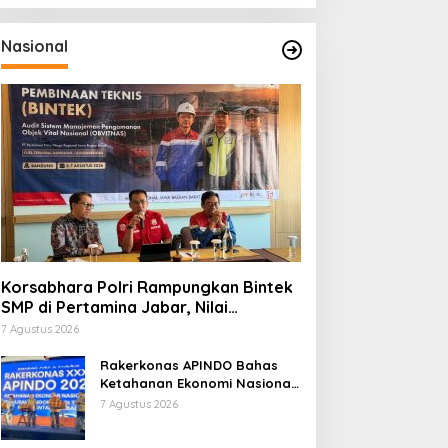
Nasional
Korsabhara Polri Rampungkan Bintek
SMP di Pertamina Jabar, Nilai
Pengamanan Capai 88,44 Persen
7 Agustus 2026
Rakerkonas APINDO Bahas
Ketahanan Ekonomi Nasional,
IMO Indonesia Soroti
7 Agustus 2026
Pentingnya Kolaborasi Lintas
Sektor