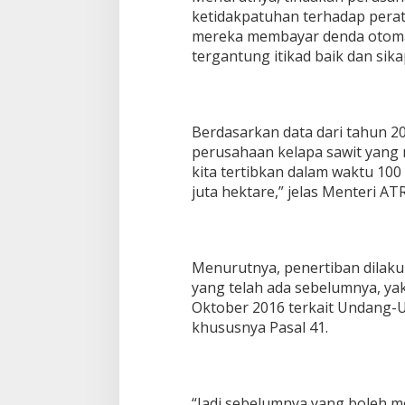
a
ketidakpatuhan terhadap peratu
n
mereka membayar denda otomat
a
tergantung itikad baik dan sik
k
a
n
A
d
Berdasarkan data dari tahun 20
a
perusahaan kelapa sawit yang m
S
kita tertibkan dalam waktu 100 
a
juta hektare,” jelas Menteri A
n
k
s
i
Menurutnya, penertiban dilak
yang telah ada sebelumnya, ya
Oktober 2016 terkait Undang
khususnya Pasal 41.
“Jadi sebelumnya yang boleh m