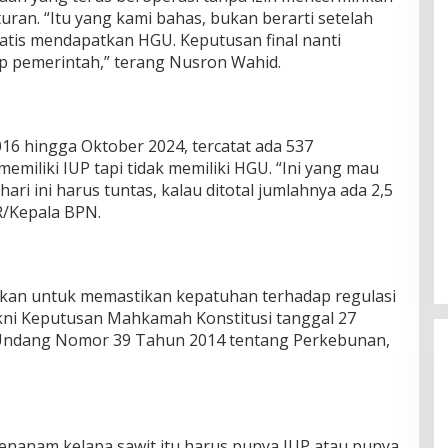
ran. “Itu yang kami bahas, bukan berarti setelah
is mendapatkan HGU. Keputusan final nanti
ap pemerintah,” terang Nusron Wahid.
16 hingga Oktober 2024, tercatat ada 537
emiliki IUP tapi tidak memiliki HGU. “Ini yang mau
hari ini harus tuntas, kalau ditotal jumlahnya ada 2,5
TR/Kepala BPN.
ukan untuk memastikan kepatuhan terhadap regulasi
kni Keputusan Mahkamah Konstitusi tanggal 27
-Undang Nomor 39 Tahun 2014 tentang Perkebunan,
enanam kelapa sawit itu harus punya IUP atau punya