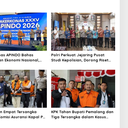
nas APINDO Bahas
Polri Perkuat Jejaring Pusat
n Ekonomi Nasional,
Studi Kepolisian, Dorong Riset
nesia Soroti Pentingnya
Jadi Dasar Kebijakan dan Inovasi
si Lintas Sektor
n Empat Tersangka
KPK Tahan Bupati Pemalang dan
Komisi Asuransi Kapal PT
Tiga Tersangka dalam Kasus
Dugaan Pemerasan