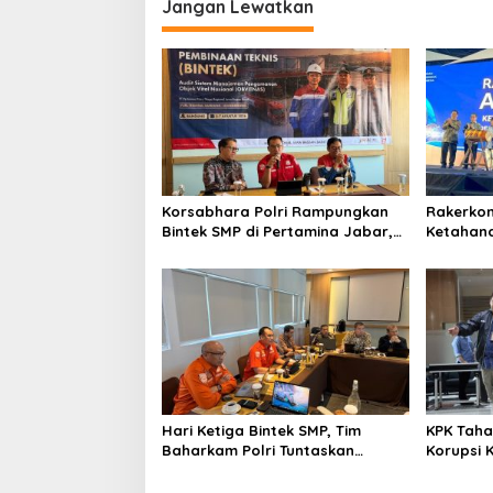
Jangan Lewatkan
Korsabhara Polri Rampungkan
Rakerko
Bintek SMP di Pertamina Jabar,
Ketahana
Nilai Pengamanan Capai 88,44
IMO Indo
Persen
Kolabora
Hari Ketiga Bintek SMP, Tim
KPK Taha
Baharkam Polri Tuntaskan
Korupsi 
Pemeriksaan Pola Pengamanan
Pelni
Pertamina Patra Niaga Jabar