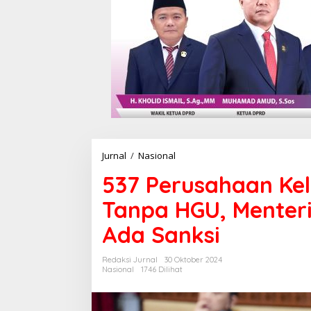
Jurnal
/
Nasional
5
3
537 Perusahaan Kel
7
P
Tanpa HGU, Menter
e
r
Ada Sanksi
u
s
a
Redaksi Jurnal
30 Oktober 2024
h
Nasional
1746 Dilihat
a
a
n