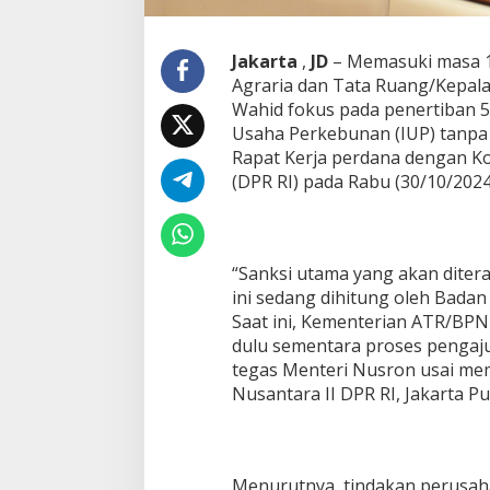
a
H
G
Jakarta
,
JD
– Memasuki masa 10
U
Agraria dan Tata Ruang/Kepal
,
Wahid fokus pada penertiban 
M
Usaha Perkebunan (IUP) tanpa 
e
n
Rapat Kerja perdana dengan Ko
t
(DPR RI) pada Rabu (30/10/2024
e
r
i
N
u
“Sanksi utama yang akan diter
s
ini sedang dihitung oleh Bad
r
Saat ini, Kementerian ATR/BP
o
dulu sementara proses pengaj
n
tegas Menteri Nusron usai me
S
a
Nusantara II DPR RI, Jakarta Pu
m
p
a
i
Menurutnya, tindakan perusah
k