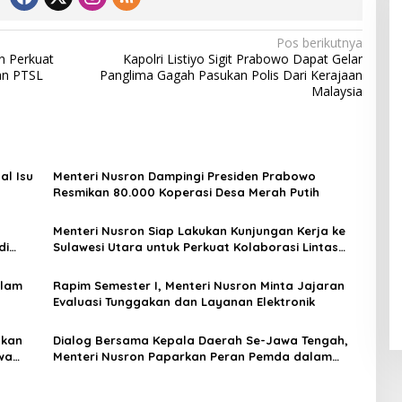
Pos berikutnya
n Perkuat
Kapolri Listiyo Sigit Prabowo Dapat Gelar
an PTSL
Panglima Gagah Pasukan Polis Dari Kerajaan
Malaysia
al Isu
Menteri Nusron Dampingi Presiden Prabowo
Resmikan 80.000 Koperasi Desa Merah Putih
Menteri Nusron Siap Lakukan Kunjungan Kerja ke
di
Sulawesi Utara untuk Perkuat Kolaborasi Lintas
Sektor
alam
Rapim Semester I, Menteri Nusron Minta Jajaran
Evaluasi Tunggakan dan Layanan Elektronik
hkan
Dialog Bersama Kepala Daerah Se-Jawa Tengah,
wa
Menteri Nusron Paparkan Peran Pemda dalam
Mendukung Paradigma Administrasi Pertanahan
Modern