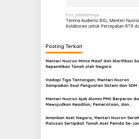
N
Pos sebelumnya
Terima Audiensi BIG, Menteri Nusro
a
Kolaborasi untuk Percepatan RTR d
v
i
Posting Terkait
g
a
Menteri Nusron Minta Maaf dan Klarifikasi So
s
Kepemilikan Tanah oleh Negara
i
Hadapi Tiga Tantangan, Menteri Nusron
p
Sampaikan Soal Penguatan Sistem dan SDM 
Hadapan Jajaran Kanwil BPN Provinsi Sulut
o
Menteri Nusron Ajak Alumni PMII Berperan d
s
Mewujudkan Keadilan, Pemerataan, dan
Kesinambungan Ekonomi
Amankan Aset Negara, Menteri Nusron Sera
Ratusan Sertipikat Tanah Aset Pemda Se-Ja
Tengah