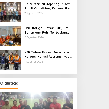
Polri Perkuat Jejaring Pusat
Studi Kepolisian, Dorong Riset
Jadi Dasar Kebijakan dan
7 Agustus 2026
Inovasi
Hari Ketiga Bintek SMP, Tim
Baharkam Polri Tuntaskan
Pemeriksaan Pola
5 Agustus 2026
Pengamanan Pertamina
Patra Niaga Jabar
KPK Tahan Empat Tersangka
Korupsi Komisi Asuransi Kapal
PT Pelni
1 Agustus 2026
Olahraga