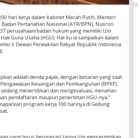
0 hari kerja dalam Kabinet Merah Putih, Menteri
a Badan Pertanahan Nasional (ATR/BPN), Nusron
537 perusahaan/badan hukum yang memiliki Izin
Hak Guna Usaha (HGU). Hal itu ia sampaikan dalam
misi II Dewan Perwakilan Rakyat Republik Indonesia
).
apkan adalah denda pajak, dengan besaran yang saat
an Pengawasan Keuangan dan Pembangunan (BPKP).
N sedang menertibkan dan mengevaluasi, menahan
uan pendaftaran maupun penerbitan HGU-nya,”
maparkan program kerja 100 harinya di Gedung
sat.
aan yang terus beroperasi tanpa izin mencerminkan