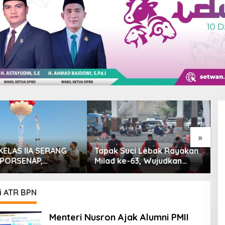
»
KELAS IIA SERANG
Tapak Suci Lebak Rayakan
D
 PORSENAP,
Milad ke-63, Wujudkan
T
KAN SPORTIFITAS
Pendekar Berkarakter
T
EBERSAMAAN
Menuju Kancah Dunia
i ATR BPN
Menteri Nusron Ajak Alumni PMII