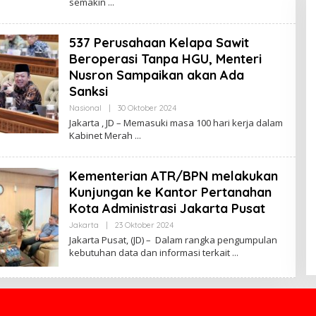
semakin
R
E
D
A
537 Perusahaan Kelapa Sawit
K
S
Beroperasi Tanpa HGU, Menteri
I
J
Nusron Sampaikan akan Ada
U
Sanksi
R
N
Nasional
|
30 Oktober 2024
O
A
L
L
Jakarta , JD – Memasuki masa 100 hari kerja dalam
E
Kabinet Merah
H
R
E
D
Kementerian ATR/BPN melakukan
A
K
Kunjungan ke Kantor Pertanahan
S
Kota Administrasi Jakarta Pusat
I
J
Jakarta
|
23 Oktober 2024
O
U
L
R
Jakarta Pusat, (JD) – Dalam rangka pengumpulan
E
N
kebutuhan data dan informasi terkait
H
A
R
L
E
D
A
K
S