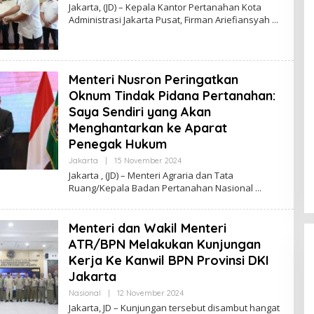
L
Jakarta, (JD) – Kepala Kantor Pertanahan Kota
E
Administrasi Jakarta Pusat, Firman Ariefiansyah
H
R
E
D
A
K
Menteri Nusron Peringatkan
S
I
Oknum Tindak Pidana Pertanahan:
J
Saya Sendiri yang Akan
U
R
Menghantarkan ke Aparat
N
A
Penegak Hukum
L
Jakarta
|
15 November 2024
O
L
Jakarta , (JD) – Menteri Agraria dan Tata
E
Ruang/Kepala Badan Pertanahan Nasional
H
R
E
D
Menteri dan Wakil Menteri
A
K
ATR/BPN Melakukan Kunjungan
S
Kerja Ke Kanwil BPN Provinsi DKI
I
J
Jakarta
U
R
Nasional
|
12 November 2024
O
N
L
Jakarta, JD – Kunjungan tersebut disambut hangat
A
E