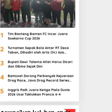
1
Tim Banteng Banten FC Incar Juara
Soekarno Cup 2026
2
Turnamen Sepak Bola Antar RT Desa
Taban, Dihadiri oleh Artis OVJ Azis
Gagap, RT 001 Raih Kemenangan
3
Bupati Dewi: Talenta Atlet Harus Dicari
dan Dibina Sejak Dini
4
Bamsoet Dorong Perbanyak Kejuaraan
Drag Race, Java Drag Record Series
2026 Jadi Ajang Pembinaan Talenta
5
Muda
Inggris Raih Juara Ketiga Piala Dunia
2026 Usai Taklukkan Prancis 6-4