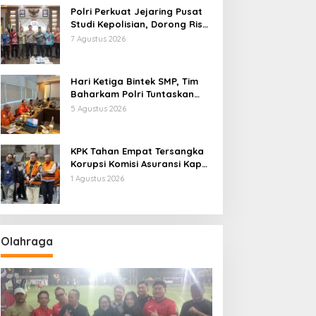
Polri Perkuat Jejaring Pusat
Studi Kepolisian, Dorong Riset
Jadi Dasar Kebijakan dan
7 Agustus 2026
Inovasi
Hari Ketiga Bintek SMP, Tim
Baharkam Polri Tuntaskan
Pemeriksaan Pola
5 Agustus 2026
Pengamanan Pertamina
Patra Niaga Jabar
KPK Tahan Empat Tersangka
Korupsi Komisi Asuransi Kapal
PT Pelni
1 Agustus 2026
Olahraga