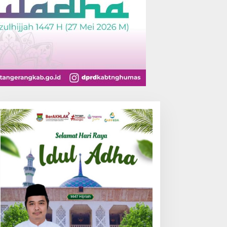
emo di PEMI AW, Polisi
Korsabhara Polri
etapkan Dua Orang
Rampungkan Bintek SMP di
ersangka
Pertamina Jabar, Nilai
Pengamanan Capai 88,44
Persen