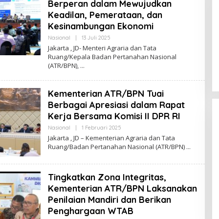
Berperan dalam Mewujudkan
Keadilan, Pemerataan, dan
Kesinambungan Ekonomi
Nasional
|
13 Juli 2025
O
L
Jakarta , JD- Menteri Agraria dan Tata
E
Ruang/Kepala Badan Pertanahan Nasional
H
(ATR/BPN),
R
E
D
A
Kementerian ATR/BPN Tuai
K
S
Berbagai Apresiasi dalam Rapat
I
J
Kerja Bersama Komisi II DPR RI
U
R
Nasional
|
1 Februari 2025
O
N
L
Jakarta , JD – Kementerian Agraria dan Tata
A
E
Ruang/Badan Pertanahan Nasional (ATR/BPN)
L
H
R
E
D
mology” Dinilai
Wawan Sumarwan: Festival Bulan
Tingkatkan Zona Integritas,
A
K
gnya Komunikasi
Bung Karno, Kobarkan Semangat
Kementerian ATR/BPN Laksanakan
S
njaga
Gotong Royong dan Kepedulian
Di Politik
|
29 Juni 2026
I
Penilaian Mandiri dan Berikan
ik
Sosial
J
Penghargaan WTAB
U
R