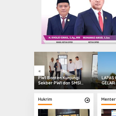
«
Polri
PWI Banten Kunjungi
LAPAS 
Bintek SMP di
Sekber PWI dan SMSI
GELAR
bar, Nilai
Pandeglang, Momentum
WUJUD
 Capai 88,44
Percepat Konferensi
DAN K
Organisasi
Hukrim
Menter