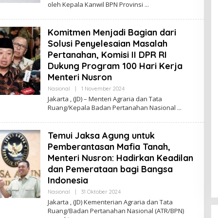
L
oleh Kepala Kanwil BPN Provinsi
H
R
E
D
Komitmen Menjadi Bagian dari
A
K
Solusi Penyelesaian Masalah
S
Pertanahan, Komisi II DPR RI
I
J
Dukung Program 100 Hari Kerja
U
R
Menteri Nusron
N
A
Nasional
|
1 November 2024
O
L
L
Jakarta , (JD) – Menteri Agraria dan Tata
E
Ruang/Kepala Badan Pertanahan Nasional
H
R
E
D
Temui Jaksa Agung untuk
A
K
Pemberantasan Mafia Tanah,
S
Menteri Nusron: Hadirkan Keadilan
I
J
dan Pemerataan bagi Bangsa
U
R
Indonesia
N
A
Nasional
|
31 Oktober 2024
O
L
L
Jakarta , (JD) Kementerian Agraria dan Tata
E
Ruang/Badan Pertanahan Nasional (ATR/BPN)
H