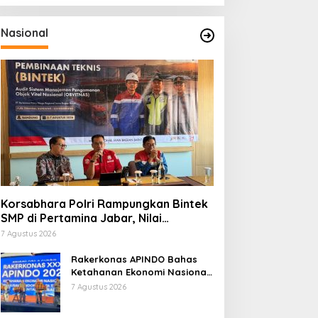
Nasional
Korsabhara Polri Rampungkan Bintek
SMP di Pertamina Jabar, Nilai
Pengamanan Capai 88,44 Persen
7 Agustus 2026
Rakerkonas APINDO Bahas
Ketahanan Ekonomi Nasional,
IMO Indonesia Soroti
7 Agustus 2026
Pentingnya Kolaborasi Lintas
Sektor