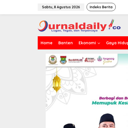
L
e
Sabtu, 8 Agustus 2026
Indeks Berita
w
a
t
i
k
e
Home
Banten
Ekonomi
Gaya Hidu
k
o
n
t
e
n