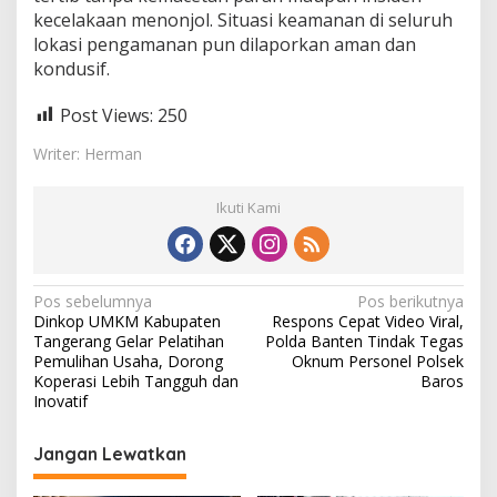
kecelakaan menonjol. Situasi keamanan di seluruh
lokasi pengamanan pun dilaporkan aman dan
kondusif.
Post Views:
250
Writer: Herman
Ikuti Kami
N
Pos sebelumnya
Pos berikutnya
Dinkop UMKM Kabupaten
Respons Cepat Video Viral,
a
Tangerang Gelar Pelatihan
Polda Banten Tindak Tegas
v
Pemulihan Usaha, Dorong
Oknum Personel Polsek
Koperasi Lebih Tangguh dan
Baros
i
Inovatif
g
Jangan Lewatkan
a
s