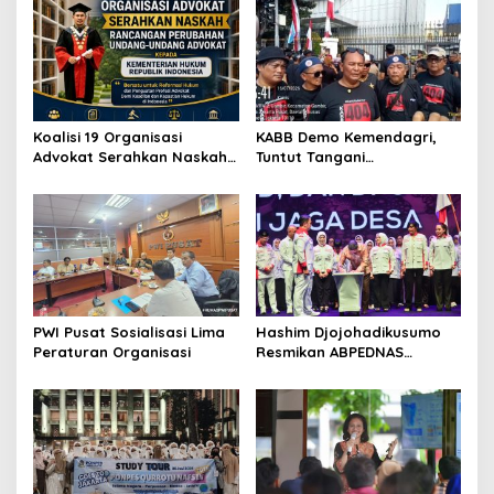
i
p
o
s
Koalisi 19 Organisasi
KABB Demo Kemendagri,
Advokat Serahkan Naskah
Tuntut Tangani
RPUU Advokat Kementerian
Pelanggaran Sumpah
Hukum RI
Jabatan
PWI Pusat Sosialisasi Lima
Hashim Djojohadikusumo
Peraturan Organisasi
Resmikan ABPEDNAS
Srikandi Perempuan
Perkuat Ketahanan
Nasional dari Desa