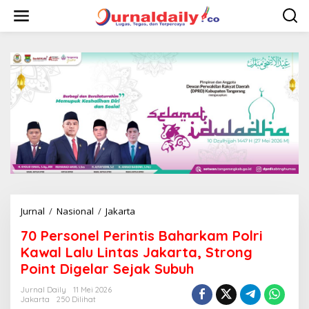
L
e
w
a
t
i
k
e
k
o
n
t
e
n
Jurnal
/
Nasional
/
Jakarta
7
0
70 Personel Perintis Baharkam Polri
P
e
Kawal Lalu Lintas Jakarta, Strong
r
Point Digelar Sejak Subuh
s
o
Jurnal Daily
11 Mei 2026
n
Jakarta
250 Dilihat