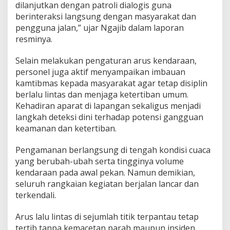
n
dilanjutkan dengan patroli dialogis guna
g
berinteraksi langsung dengan masyarakat dan
P
pengguna jalan,” ujar Ngajib dalam laporan
o
resminya.
i
n
t
Selain melakukan pengaturan arus kendaraan,
D
personel juga aktif menyampaikan imbauan
i
kamtibmas kepada masyarakat agar tetap disiplin
g
berlalu lintas dan menjaga ketertiban umum.
e
l
Kehadiran aparat di lapangan sekaligus menjadi
a
langkah deteksi dini terhadap potensi gangguan
r
keamanan dan ketertiban.
S
e
Pengamanan berlangsung di tengah kondisi cuaca
j
a
yang berubah-ubah serta tingginya volume
k
kendaraan pada awal pekan. Namun demikian,
S
seluruh rangkaian kegiatan berjalan lancar dan
u
terkendali.
b
u
h
Arus lalu lintas di sejumlah titik terpantau tetap
tertib tanpa kemacetan parah maupun insiden