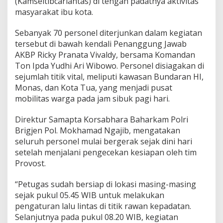
(Kamseltibcarlantas) di tengah padatnya aktivitas
w
a
masyarakat ibu kota.
l
L
Sebanyak 70 personel diterjunkan dalam kegiatan
a
tersebut di bawah kendali Penanggung Jawab
l
AKBP Ricky Pranata Vivaldy, bersama Komandan
u
L
Ton Ipda Yudhi Ari Wibowo. Personel disiagakan di
i
sejumlah titik vital, meliputi kawasan Bundaran HI,
n
Monas, dan Kota Tua, yang menjadi pusat
t
mobilitas warga pada jam sibuk pagi hari.
a
s
J
Direktur Samapta Korsabhara Baharkam Polri
a
Brigjen Pol. Mokhamad Ngajib, mengatakan
k
seluruh personel mulai bergerak sejak dini hari
a
setelah menjalani pengecekan kesiapan oleh tim
r
Provost.
t
a
,
“Petugas sudah bersiap di lokasi masing-masing
S
sejak pukul 05.45 WIB untuk melakukan
t
pengaturan lalu lintas di titik rawan kepadatan.
r
Selanjutnya pada pukul 08.20 WIB, kegiatan
o