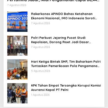
Persen
7 Agustus 2026
Rakerkonas APINDO Bahas Ketahanan
Ekonomi Nasional, IMO Indonesia Soroti
Pentingnya Kolaborasi Lintas Sektor
7 Agustus 2026
Polri Perkuat Jejaring Pusat Studi
Kepolisian, Dorong Riset Jadi Dasar
Kebijakan dan Inovasi
7 Agustus 2026
Hari Ketiga Bintek SMP, Tim Baharkam Polri
Tuntaskan Pemeriksaan Pola Pengamanan
Pertamina Patra Niaga Jabar
5 Agustus 2026
KPK Tahan Empat Tersangka Korupsi Komisi
Asuransi Kapal PT Pelni
1 Agustus 2026