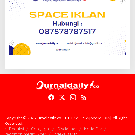
Copyright © 2025 Jurnaldaily.co | PT. EKACIPTA JAYA MEDIA| All Right
Reserved.
Redaksi
Copyright
Disclaimer
Kode Etik
Pedoman Media Siber
Indeks Berita