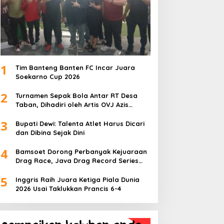
1
Tim Banteng Banten FC Incar Juara
Soekarno Cup 2026
2
Turnamen Sepak Bola Antar RT Desa
Taban, Dihadiri oleh Artis OVJ Azis
Gagap, RT 001 Raih Kemenangan
3
Bupati Dewi: Talenta Atlet Harus Dicari
dan Dibina Sejak Dini
4
Bamsoet Dorong Perbanyak Kejuaraan
Drag Race, Java Drag Record Series
2026 Jadi Ajang Pembinaan Talenta
5
Muda
Inggris Raih Juara Ketiga Piala Dunia
2026 Usai Taklukkan Prancis 6-4