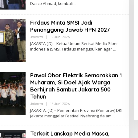
Dasco Ahmad, kembali
A
H
L
J
U
R
Firdaus Minta SMSI Jadi
N
A
Penanggung Jawab HPN 2027
L
D
Jakarta
|
19 Juni 2026
O
A
L
JAKARTA,(JD) – Ketua Umum Serikat Media Siber
I
E
L
Indonesia (SMSI) Firdaus mengusulkan agar
H
Y
R
E
D
A
K
Pawai Obor Elektrik Semarakkan 1
S
I
Muharam, Si Doel Ajak Warga
J
Berhijrah Sambut Jakarta 500
U
R
Tahun
N
A
Jakarta
|
16 Juni 2026
O
L
L
JAKARTA, (JD) – Pemerintah Provinsi (Pemprov) DKI
E
Jakarta menggelar Festival Nyebrang dalam
H
J
U
R
Terkait Lanskap Media Massa,
N