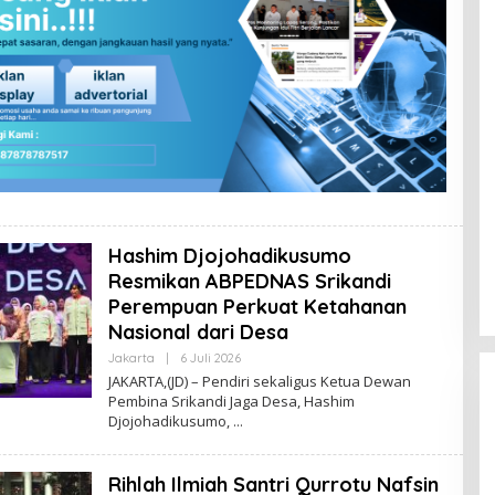
U
R
N
A
L
Hashim Djojohadikusumo
Resmikan ABPEDNAS Srikandi
Perempuan Perkuat Ketahanan
Nasional dari Desa
Jakarta
|
6 Juli 2026
O
L
JAKARTA,(JD) – Pendiri sekaligus Ketua Dewan
E
Pembina Srikandi Jaga Desa, Hashim
H
Djojohadikusumo,
R
E
D
A
Rihlah Ilmiah Santri Qurrotu Nafsin
K