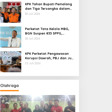
KPK Tahan Bupati Pemalang
dan Tiga Tersangka dalam
Kasus Dugaan Pemerasan
30 Juli 2026
Perketat Tata Kelola MBG,
BGN Suspen 833 SPPG,
Ratusan Di Antaranya
28 Juli 2026
Permanen
KPK Perketat Pengawasan
Korupsi Daerah, PBJ dan Jual
Beli Jabatan Jadi Target
25 Juli 2026
Utama
Olahraga