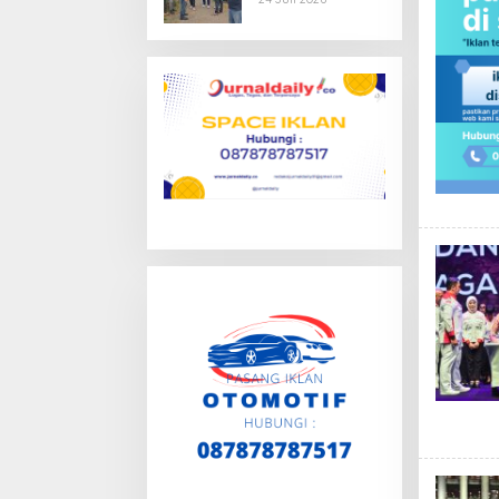
Senjata Api di
Citra Raya