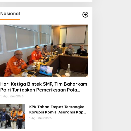
Nasional
Hari Ketiga Bintek SMP, Tim Baharkam
Polri Tuntaskan Pemeriksaan Pola
Pengamanan Pertamina Patra Niaga
5 Agustus 2026
Jabar
KPK Tahan Empat Tersangka
Korupsi Komisi Asuransi Kapal
PT Pelni
1 Agustus 2026