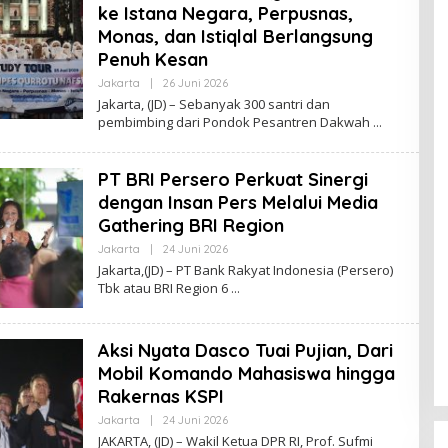
S
ke Istana Negara, Perpusnas,
I
J
Monas, dan Istiqlal Berlangsung
U
Penuh Kesan
R
N
Jakarta
|
26 Juni 2026
O
A
L
L
Jakarta, (JD) – Sebanyak 300 santri dan
E
pembimbing dari Pondok Pesantren Dakwah
H
R
E
D
PT BRI Persero Perkuat Sinergi
A
K
dengan Insan Pers Melalui Media
S
Gathering BRI Region
I
J
Jakarta
|
24 Juni 2026
O
U
L
R
Jakarta,(JD) – PT Bank Rakyat Indonesia (Persero)
E
N
Tbk atau BRI Region 6
H
A
R
L
E
D
Aksi Nyata Dasco Tuai Pujian, Dari
A
K
Mobil Komando Mahasiswa hingga
S
I
Rakernas KSPI
J
U
Jakarta
|
24 Juni 2026
O
R
L
JAKARTA, (JD) – Wakil Ketua DPR RI, Prof. Sufmi
N
E