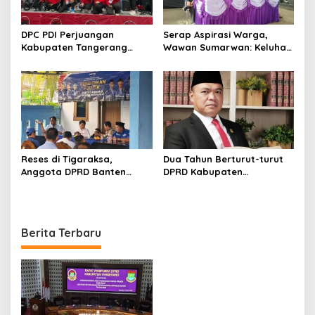
DPC PDI Perjuangan
Serap Aspirasi Warga,
Kabupaten Tangerang
Wawan Sumarwan: Keluhan
Hidupkan Api Perjuangan
Sampah, Pengangguran
Bung Karno Lewat Festival
hingga Bansos Mengemuka
Bulan Bung Karno
Reses di Tigaraksa,
Dua Tahun Berturut-turut
Anggota DPRD Banten
DPRD Kabupaten
Dicecar Persoalan UMKM,
Tangerang Raih Predikat
Infrastruktur Hingga
Zero Temuan, Ketua DPRD:
Persampahan
Integritas Jadi Kunci
Berita Terbaru