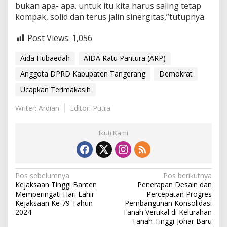
d
bukan apa- apa. untuk itu kita harus saling tetap
i
kompak, solid dan terus jalin sinergitas,”tutupnya.
A
n
Post Views:
1,056
g
g
Aida Hubaedah
AIDA Ratu Pantura (ARP)
o
t
Anggota DPRD Kabupaten Tangerang
Demokrat
a
D
Ucapkan Terimakasih
P
R
Writer: Ardian
Editor: Putra
D
Ikuti Kami
N
Pos sebelumnya
Pos berikutnya
Kejaksaan Tinggi Banten
Penerapan Desain dan
a
Memperingati Hari Lahir
Percepatan Progres
v
Kejaksaan Ke 79 Tahun
Pembangunan Konsolidasi
2024
Tanah Vertikal di Kelurahan
i
Tanah Tinggi-Johar Baru