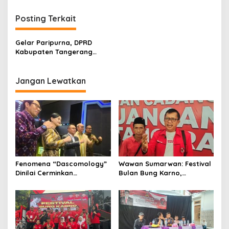
g
Posting Terkait
a
s
Gelar Paripurna, DPRD
i
Kabupaten Tangerang
p
Dengar Jawaban Bupati
atas Pandangan Umum
o
Fraksi LKPJ 2025
Jangan Lewatkan
s
Fenomena “Dascomology”
Wawan Sumarwan: Festival
Dinilai Cerminkan
Bulan Bung Karno,
Pentingnya Komunikasi
Kobarkan Semangat
Politik dalam Menjaga
Gotong Royong dan
Kepercayaan Publik
Kepedulian Sosial