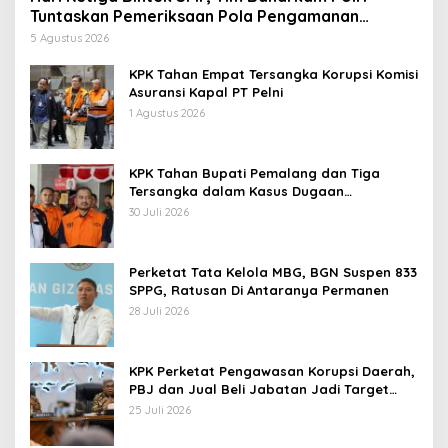
Tuntaskan Pemeriksaan Pola Pengamanan
Pertamina Patra Niaga Jabar
5 Agustus 2026
KPK Tahan Empat Tersangka Korupsi Komisi
Asuransi Kapal PT Pelni
1 Agustus 2026
KPK Tahan Bupati Pemalang dan Tiga
Tersangka dalam Kasus Dugaan
Pemerasan
30 Juli 2026
Perketat Tata Kelola MBG, BGN Suspen 833
SPPG, Ratusan Di Antaranya Permanen
28 Juli 2026
KPK Perketat Pengawasan Korupsi Daerah,
PBJ dan Jual Beli Jabatan Jadi Target
Utama
25 Juli 2026