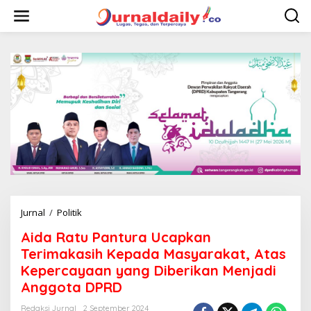
L
e
w
a
t
i
k
e
k
o
n
t
e
n
Jurnal
/
Politik
A
i
Aida Ratu Pantura Ucapkan
d
a
Terimakasih Kepada Masyarakat, Atas
R
Kepercayaan yang Diberikan Menjadi
a
Anggota DPRD
t
u
Redaksi Jurnal
2 September 2024