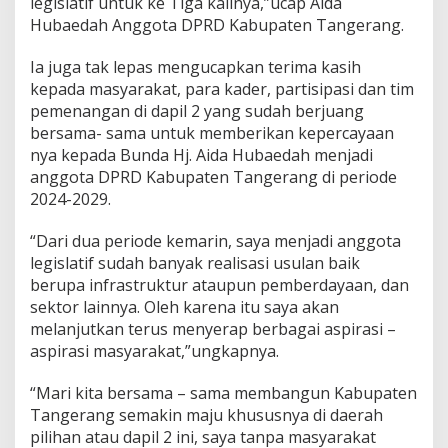
legislatif untuk ke Tiga kalinya,”ucap Aida
r
Hubaedah Anggota DPRD Kabupaten Tangerang.
c
a
y
Ia juga tak lepas mengucapkan terima kasih
a
kepada masyarakat, para kader, partisipasi dan tim
a
pemenangan di dapil 2 yang sudah berjuang
n
bersama- sama untuk memberikan kepercayaan
y
a
nya kepada Bunda Hj. Aida Hubaedah menjadi
n
anggota DPRD Kabupaten Tangerang di periode
g
2024-2029.
D
i
“Dari dua periode kemarin, saya menjadi anggota
b
e
legislatif sudah banyak realisasi usulan baik
r
berupa infrastruktur ataupun pemberdayaan, dan
i
sektor lainnya. Oleh karena itu saya akan
k
melanjutkan terus menyerap berbagai aspirasi –
a
n
aspirasi masyarakat,”ungkapnya.
M
e
“Mari kita bersama – sama membangun Kabupaten
n
Tangerang semakin maju khususnya di daerah
j
pilihan atau dapil 2 ini, saya tanpa masyarakat
a