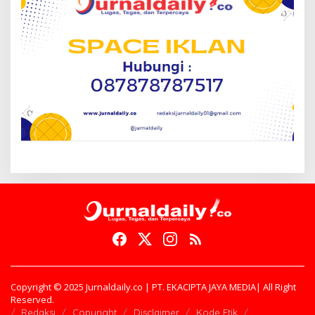
Copyright © 2025 Jurnaldaily.co | PT. EKACIPTA JAYA MEDIA| All Right
Reserved.
Redaksi
Copyright
Disclaimer
Kode Etik