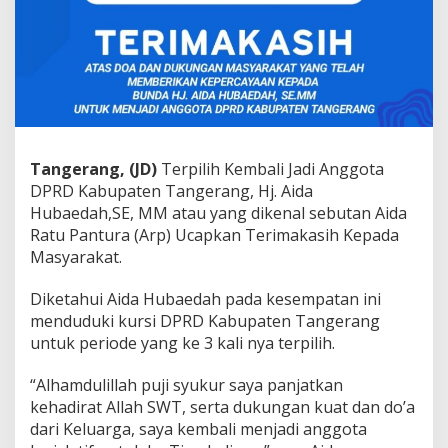
K
e
p
a
d
a
M
a
s
y
Tangerang, (JD)
Terpilih Kembali Jadi Anggota
a
DPRD Kabupaten Tangerang, Hj. Aida
r
Hubaedah,SE, MM atau yang dikenal sebutan Aida
a
Ratu Pantura (Arp) Ucapkan Terimakasih Kepada
k
Masyarakat.
a
t
,
Diketahui Aida Hubaedah pada kesempatan ini
A
menduduki kursi DPRD Kabupaten Tangerang
t
untuk periode yang ke 3 kali nya terpilih.
a
s
K
“Alhamdulillah puji syukur saya panjatkan
e
kehadirat Allah SWT, serta dukungan kuat dan do’a
p
dari Keluarga, saya kembali menjadi anggota
e