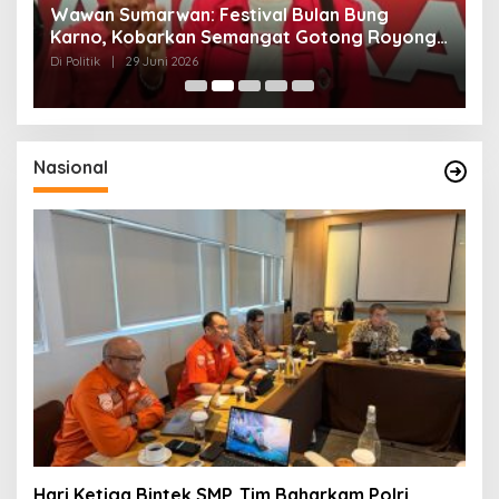
n
Wawan Sumarwan: Festival Bulan Bung
D
ga
Karno, Kobarkan Semangat Gotong Royong
H
dan Kepedulian Sosial
F
Di Politik
|
29 Juni 2026
Di 
Nasional
Hari Ketiga Bintek SMP, Tim Baharkam Polri