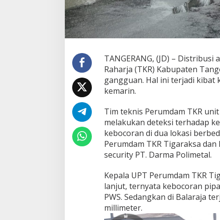
a
m
T
K
R
G
TANGERANG, (JD) – Distribusi 
e
r
Raharja (TKR) Kabupaten Tange
a
gangguan. Hal ini terjadi kiba
k
kemarin.
C
e
Tim teknis Perumdam TKR unit 
p
a
melakukan deteksi terhadap keb
t
kebocoran di dua lokasi berbed
L
Perumdam TKR Tigaraksa dan lo
a
security PT. Darma Polimetal.
k
u
k
Kepala UPT Perumdam TKR Tiga
a
lanjut, ternyata kebocoran pipa
n
PWS. Sedangkan di Balaraja te
P
millimeter.
e
r