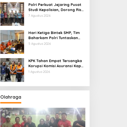
Polri Perkuat Jejaring Pusat
Studi Kepolisian, Dorong Riset
Jadi Dasar Kebijakan dan
7 Agustus 2026
Inovasi
Hari Ketiga Bintek SMP, Tim
Baharkam Polri Tuntaskan
Pemeriksaan Pola
5 Agustus 2026
Pengamanan Pertamina
Patra Niaga Jabar
KPK Tahan Empat Tersangka
Korupsi Komisi Asuransi Kapal
PT Pelni
1 Agustus 2026
Olahraga