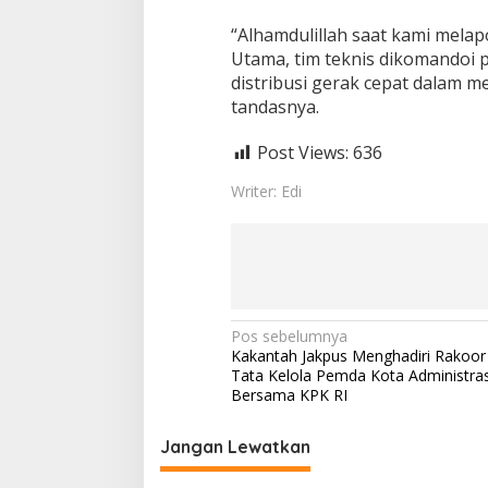
“Alhamdulillah saat kami melapo
Utama, tim teknis dikomandoi 
distribusi gerak cepat dalam m
tandasnya.
Post Views:
636
Writer: Edi
N
Pos sebelumnya
Kakantah Jakpus Menghadiri Rakoor
a
Tata Kelola Pemda Kota Administras
v
Bersama KPK RI
i
Jangan Lewatkan
g