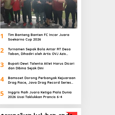
1
Tim Banteng Banten FC Incar Juara
Soekarno Cup 2026
2
Turnamen Sepak Bola Antar RT Desa
Taban, Dihadiri oleh Artis OVJ Azis
Gagap, RT 001 Raih Kemenangan
3
Bupati Dewi: Talenta Atlet Harus Dicari
dan Dibina Sejak Dini
4
Bamsoet Dorong Perbanyak Kejuaraan
Drag Race, Java Drag Record Series
2026 Jadi Ajang Pembinaan Talenta
5
Muda
Inggris Raih Juara Ketiga Piala Dunia
2026 Usai Taklukkan Prancis 6-4