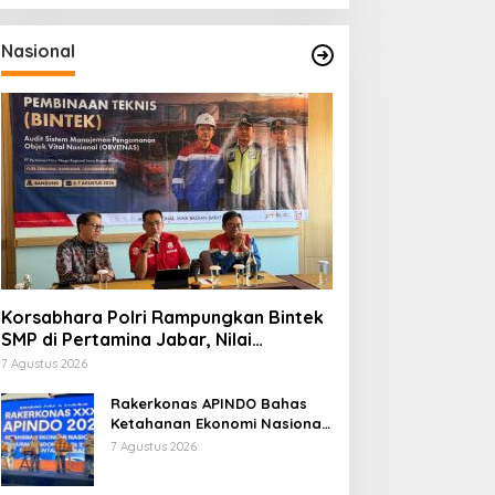
Nasional
Korsabhara Polri Rampungkan Bintek
SMP di Pertamina Jabar, Nilai
Pengamanan Capai 88,44 Persen
7 Agustus 2026
Rakerkonas APINDO Bahas
Ketahanan Ekonomi Nasional,
IMO Indonesia Soroti
7 Agustus 2026
Pentingnya Kolaborasi Lintas
Sektor