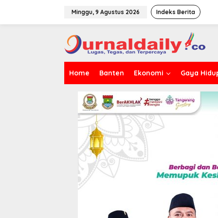
L
e
Minggu, 9 Agustus 2026
Indeks Berita
w
a
t
i
k
e
Home
Banten
Ekonomi
Gaya Hidu
k
o
n
t
e
n