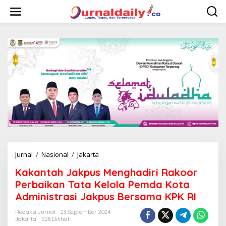
L
e
w
a
t
i
k
e
k
o
n
t
e
n
Jurnal
/
Nasional
/
Jakarta
K
a
Kakantah Jakpus Menghadiri Rakoor
k
a
Perbaikan Tata Kelola Pemda Kota
n
Administrasi Jakpus Bersama KPK RI
t
a
Redaksi Jurnal
23 September 2024
h
Jakarta
528 Dilihat