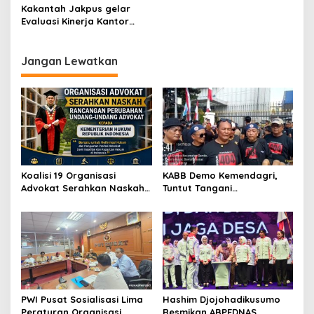
Pengendalian dan
DKI Jakarta Tahun
K
Kakantah Jakpus gelar
Penertiban Tanah dan
Anggaran 2024
P
Evaluasi Kinerja Kantor
Ruang Kementerian
K
Pertanahan Kota
ATR/BPN
R
Administrasi Jakarta Pusat
I
sebagai Langkah Strategis
Jangan Lewatkan
untuk Pelayanan
Berkualitas
Koalisi 19 Organisasi
KABB Demo Kemendagri,
Advokat Serahkan Naskah
Tuntut Tangani
RPUU Advokat Kementerian
Pelanggaran Sumpah
Hukum RI
Jabatan
PWI Pusat Sosialisasi Lima
Hashim Djojohadikusumo
Peraturan Organisasi
Resmikan ABPEDNAS