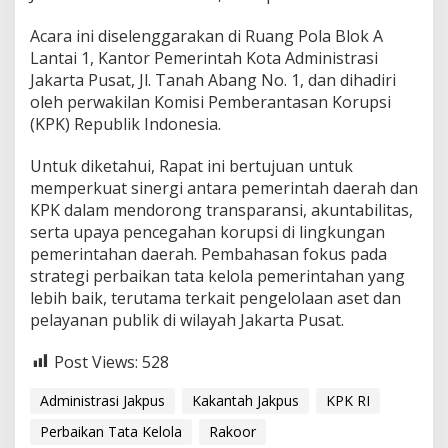
b
a
Acara ini diselenggarakan di Ruang Pola Blok A
i
Lantai 1, Kantor Pemerintah Kota Administrasi
k
a
Jakarta Pusat, Jl. Tanah Abang No. 1, dan dihadiri
n
oleh perwakilan Komisi Pemberantasan Korupsi
T
(KPK) Republik Indonesia.
a
t
Untuk diketahui, Rapat ini bertujuan untuk
a
K
memperkuat sinergi antara pemerintah daerah dan
e
KPK dalam mendorong transparansi, akuntabilitas,
l
serta upaya pencegahan korupsi di lingkungan
o
pemerintahan daerah. Pembahasan fokus pada
l
a
strategi perbaikan tata kelola pemerintahan yang
P
lebih baik, terutama terkait pengelolaan aset dan
e
pelayanan publik di wilayah Jakarta Pusat.
m
d
Post Views:
528
a
K
o
Administrasi Jakpus
Kakantah Jakpus
KPK RI
t
Perbaikan Tata Kelola
Rakoor
a