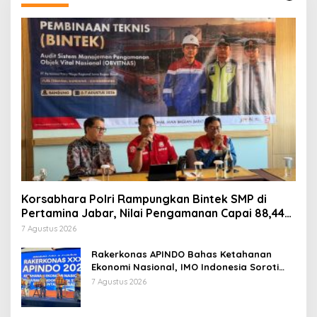
Korsabhara Polri Rampungkan Bintek SMP di
Pertamina Jabar, Nilai Pengamanan Capai 88,44
Persen
7 Agustus 2026
Rakerkonas APINDO Bahas Ketahanan
Ekonomi Nasional, IMO Indonesia Soroti
Pentingnya Kolaborasi Lintas Sektor
7 Agustus 2026