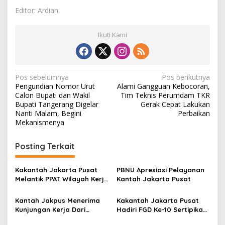
A
Editor: Ardian
d
m
i
Ikuti Kami
n
i
s
t
r
N
Pos sebelumnya
Pos berikutnya
a
Pengundian Nomor Urut
Alami Gangguan Kebocoran,
a
s
Calon Bupati dan Wakil
Tim Teknis Perumdam TKR
i
v
Bupati Tangerang Digelar
Gerak Cepat Lakukan
J
Nanti Malam, Begini
Perbaikan
i
a
Mekanismenya
k
g
p
Posting Terkait
a
u
s
s
B
Kakantah Jakarta Pusat
PBNU Apresiasi Pelayanan
i
e
Melantik PPAT Wilayah Kerja
Kantah Jakarta Pusat
r
p
Kota Administrasi Jakarta
s
Pusat
Kantah Jakpus Menerima
Kakantah Jakarta Pusat
a
o
Kunjungan Kerja Dari
Hadiri FGD Ke-10 Sertipikasi
m
s
Direktorat Jenderal
Aset Tanah Milik Pemprov
a