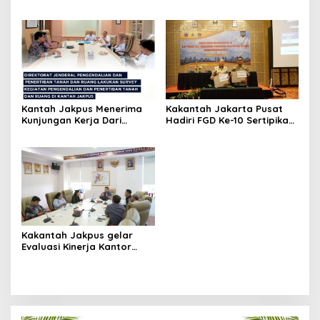
Kota Administrasi Jakarta
Pusat
Kantah Jakpus Menerima
Kakantah Jakarta Pusat
Kunjungan Kerja Dari
Hadiri FGD Ke-10 Sertipikasi
Direktorat Jenderal
Aset Tanah Milik Pemprov
Pengendalian dan
DKI Jakarta Tahun
Penertiban Tanah dan
Anggaran 2024
Ruang Kementerian
ATR/BPN
Kakantah Jakpus gelar
Evaluasi Kinerja Kantor
Pertanahan Kota
Administrasi Jakarta Pusat
sebagai Langkah Strategis
untuk Pelayanan
Berkualitas