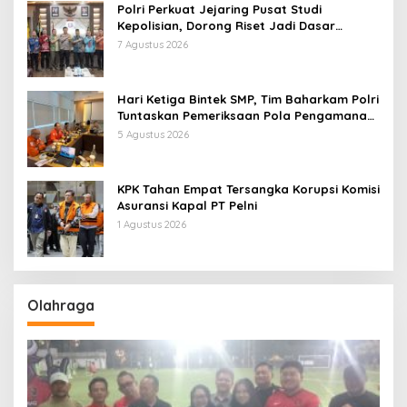
Polri Perkuat Jejaring Pusat Studi
Kepolisian, Dorong Riset Jadi Dasar
Kebijakan dan Inovasi
7 Agustus 2026
Hari Ketiga Bintek SMP, Tim Baharkam Polri
Tuntaskan Pemeriksaan Pola Pengamanan
Pertamina Patra Niaga Jabar
5 Agustus 2026
KPK Tahan Empat Tersangka Korupsi Komisi
Asuransi Kapal PT Pelni
1 Agustus 2026
Olahraga