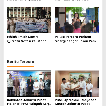
Srikandi Perempuan
Perkuat Ketahanan
Nasional dari Desa
Rihlah Ilmiah Santri
PT BRI Persero Perkuat
Qurrotu Nafsin ke Istana
Sinergi dengan Insan Pers
Negara, Perpusnas, Monas,
Melalui Media Gathering
dan Istiqlal Berlangsung
BRI Region
Penuh Kesan
Berita Terbaru
Kakantah Jakarta Pusat
PBNU Apresiasi Pelayanan
Melantik PPAT Wilayah Kerja
Kantah Jakarta Pusat