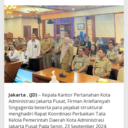
J
a
k
p
u
s
M
e
n
g
h
a
d
i
r
i
R
a
k
Jakarta
,
(JD)
– Kepala Kantor Pertanahan Kota
o
Administrasi Jakarta Pusat, Firman Ariefiansyah
o
Singagerda beserta para pejabat struktural
r
menghadiri Rapat Koordinasi Perbaikan Tata
P
e
Kelola Pemerintah Daerah Kota Administrasi
r
Jakarta Pusat Pada Senin, 23 September 2024.